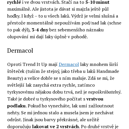
rychlé
i ve dvou vrstvách. Stačí na to
5-10 minut
maximálně. Ale jistota je dávat si majzla ještě půl
hoďky. I když – to u všech laků. Výdrž je velmi slušná a
přestože momentálně nepoužívám pod/nad lak (schne
to pak dýl),
3-4 dny
bez sebemenšího náznaku
olupování mi dají laky úplně v pohodě.
Dermacol
Oproti Trend It Up mají
Dermacol
laky mnohem širší
štěteček (tuším že stejný, jako třeba u laků Handmade
Beauty) a velice dobře se s ním maluje. Zdá se mi, že
světlejší lak zasychá extra rychle, zatímco
tyrkysovému nějakou dobu trvá, než je
nepoškrábatelný
.
Také je dobré u tyrkysového počítat s
vrstvou
podlaku
. Pokud ho vynecháte, lak umí zažloutnout
nehty. Se mi jednou stalo a musela jsem je nechávat
odrůst. Jinak jsou barvy překrásné, ale určitě
doporučuju
lakovat ve 2 vrstvách
. Po druhé vrstvě je