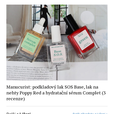
Manucurist: podkladový lak SOS Base, lak na
nehty Poppy Red a hydratační sérum Complet (3
recenze)
Další z
Líčení
Další příspěvky z Líčení »