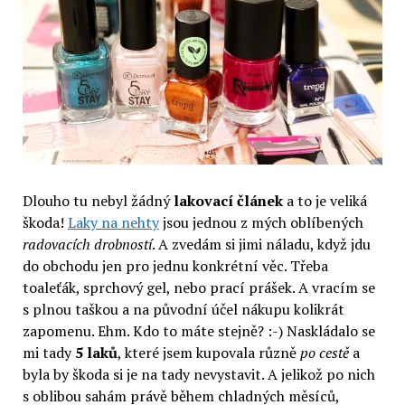
Dlouho tu nebyl žádný
lakovací článek
a to je veliká
škoda!
Laky na nehty
jsou jednou z mých oblíbených
radovacích drobností
. A zvedám si jimi náladu, když jdu
do obchodu jen pro jednu konkrétní věc. Třeba
toaleťák, sprchový gel, nebo prací prášek. A vracím se
s plnou taškou a na původní účel nákupu kolikrát
zapomenu. Ehm. Kdo to máte stejně? :-) Naskládalo se
mi tady
5 laků
, které jsem kupovala různě
po cestě
a
byla by škoda si je na tady nevystavit. A jelikož po nich
s oblibou sahám právě během chladných měsíců,