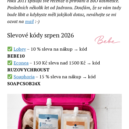
roku 2011 spisuju své recenze
o
přírodní a BIO kosmetice.
Posledních několik let od Jadranu. Doufám, že se vám tady
bude líbit a kdybyste měli jakýkoli dotaz, neváhejte se mi
ozvat na
mail
:-)
Slevové kódy srpen 2026
Lobey
– 10 % sleva na nákup → kód
BEBE10
Econea
– 150 Kč sleva nad 1500 Kč → kód
RUZOVYCHROUST
Soaphoria
– 15 % sleva na nákup → kód
SOAPCSOB24X