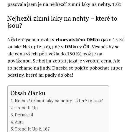
pasovala jsem je na nejhezčí zimní laky na nehty. Tak!
Nejhezčí zimní laky na nehty – které to
jsou?
Některé jsem ulovila
v chorvatském DMku
(jako 15 Kč
za lak? Nekupte to!), jiné v
DMku v ČR
. Vesměs by se
ale cena všech pěti vešla do 150 Kč, což je na
pováženou. Se bojím zeptat, jaká je výrobní cena. Ale
to necháme na jindy. Dneska se pojďte pokochat super
odstíny, které mi padly do oka!
Obsah článku
Nejhezčí zimní laky na nehty – které to jsou?
Trend It Up
Dermacol
Aura
Trend It Up č. 167