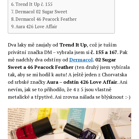
Trend It Up č. 155
Dermacol 02 Sugar Sweet
Dermacol 46 Peacock Feather
Aura 426 Love Affair
Dva laky mě zaujaly od
Trend It Up
, což je tuším
privátní značka DM – vybrala jsem si
č. 155 a 167
. Pak
mě nadchly dva odstíny od
Dermacol
.
02 Sugar
Sweet a 46 Peacock Feather
(ten druhý jsem vybírala
tak, aby se mi hodil k autu! A ještě jeden z Chorvatska
od srbské značky
Aura – odstín 426 Love Affair
. Ani
nevím, jak se to přihodilo, že 4 z 5 jsou vlastně
metalické a třpytivé. Asi zrovna nálada se blýsknout :-)