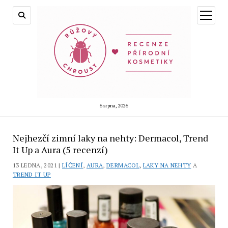
otevřít
menu
6 srpna, 2026
Nejhezčí zimní laky na nehty: Dermacol, Trend
It Up a Aura (5 recenzí)
13 LEDNA, 2021 |
LÍČENÍ
,
AURA
,
DERMACOL
,
LAKY NA NEHTY
A
TREND IT UP