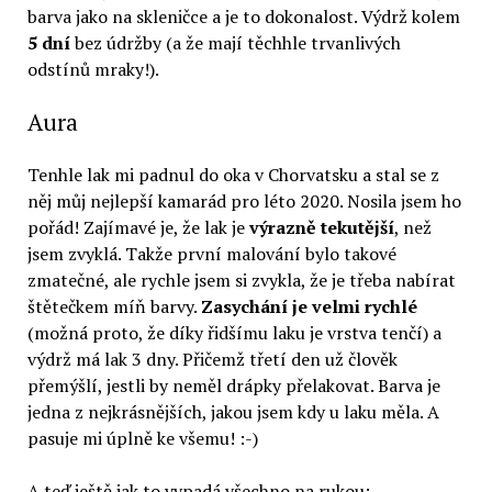
barva jako na skleničce a je to dokonalost. Výdrž kolem
5 dní
bez údržby (a že mají těchhle trvanlivých
odstínů mraky!).
Aura
Tenhle lak mi padnul do oka v Chorvatsku a stal se z
něj můj nejlepší kamarád pro léto 2020. Nosila jsem ho
pořád! Zajímavé je, že lak je
výrazně tekutější
, než
jsem zvyklá. Takže první malování bylo takové
zmatečné, ale rychle jsem si zvykla, že je třeba nabírat
štětečkem míň barvy.
Zasychání je velmi rychlé
(možná proto, že díky řidšímu laku je vrstva tenčí) a
výdrž má lak 3 dny. Přičemž třetí den už člověk
přemýšlí, jestli by neměl drápky přelakovat. Barva je
jedna z nejkrásnějších, jakou jsem kdy u laku měla. A
pasuje mi úplně ke všemu! :-)
A teď ještě jak to vypadá všechno na rukou: