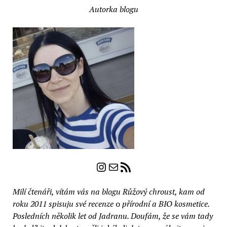
recenze)
Autorka blogu
Instagram
E-mail
RSS zdroj
Milí čtenáři, vítám vás na blogu Růžový chroust, kam od
roku 2011 spisuju své recenze
o
přírodní a BIO kosmetice.
Posledních několik let od Jadranu. Doufám, že se vám tady