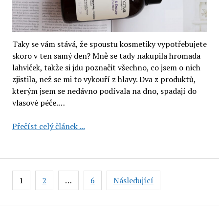
Taky se vám stává, že spoustu kosmetiky vypotřebujete
skoro v ten samý den? Mně se tady nakupila hromada
lahviček, takže si jdu poznačit všechno, co jsem o nich
zjistila, než se mi to vykouří z hlavy. Dva z produktů,
kterým jsem se nedávno podívala na dno, spadají do
vlasové péče.…
L’Occitane
Přečíst celý článek ...
Jemnost
a
rovnováha:
šampon
Stránkování
1
2
…
6
Následující
a
příspěvků
kondicionér
(2