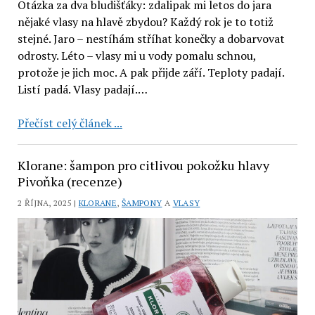
Otázka za dva bludišťáky: zdalipak mi letos do jara
nějaké vlasy na hlavě zbydou? Každý rok je to totiž
stejné. Jaro – nestíhám stříhat konečky a dobarvovat
odrosty. Léto – vlasy mi u vody pomalu schnou,
protože je jich moc. A pak přijde září. Teploty padají.
Listí padá. Vlasy padají.…
Lobey:
Přečíst celý článek ...
maska
na
Klorane: šampon pro citlivou pokožku hlavy
vlasy,
Pivoňka (recenze)
šampon
2 ŘÍJNA, 2025 |
KLORANE
,
ŠAMPONY
A
VLASY
na
podporu
růstu
a
kondicionér
Intense
(3