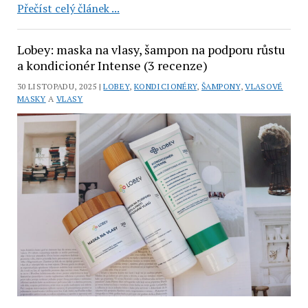
Tuhé
Přečíst celý článek ...
šampony
Kvitok:
Lobey: maska na vlasy, šampon na podporu růstu
Čajovník,
a kondicionér Intense (3 recenze)
Maca,
30 LISTOPADU, 2025 |
LOBEY
,
KONDICIONÉRY
,
ŠAMPONY
,
VLASOVÉ
Ylang
MASKY
A
VLASY
Ylang,
Moringa
a
Vzácné
dřevo
(5
recenzí)