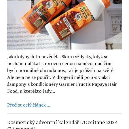
kondicionér
s
citronem
(3
recenze)
Jako kdybych to nevěděla. Skoro vždycky, když se
nechám nalákat suprovou cenou na něco, nad čím
bych normálně ohrnula nos, tak je průšvih na světě.
Ale ne a ne se poučit. V drogerii měli po 3 € v akci
šampony a kondicionéry Garnier Fructis Papaya Hair
Food, u kteréžto řady…
Garnier
Přečíst celý článek ...
Fructis
Papaya
Kosmetický adventní kalendář L’Occitane 2024
Hair
(24 recenzí)