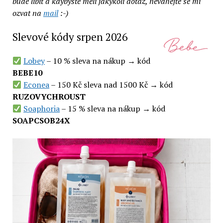
bude líbit a kdybyste měli jakýkoli dotaz, neváhejte se mi
ozvat na
mail
:-)
Slevové kódy srpen 2026
Lobey
– 10 % sleva na nákup → kód
BEBE10
Econea
– 150 Kč sleva nad 1500 Kč → kód
RUZOVYCHROUST
Soaphoria
– 15 % sleva na nákup → kód
SOAPCSOB24X