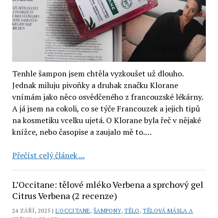
recenze)
Tenhle šampon jsem chtěla vyzkoušet už dlouho.
Jednak miluju pivoňky a druhak značku Klorane
vnímám jako něco osvědčeného z francouzské lékárny.
A já jsem na cokoli, co se týče Francouzek a jejich tipů
na kosmetiku vcelku ujetá. O Klorane byla řeč v nějaké
knížce, nebo časopise a zaujalo mě to.…
Klorane:
Přečíst celý článek ...
šampon
pro
L’Occitane: tělové mléko Verbena a sprchový gel
citlivou
Citrus Verbena (2 recenze)
pokožku
24 ZÁŘÍ, 2025 |
L'OCCITANE
,
ŠAMPONY
,
TĚLO
,
TĚLOVÁ MÁSLA A
hlavy