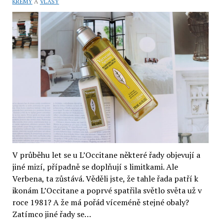
KRÉMY
A
VLASY
Pivoňka
(recenze)
V průběhu let se u L’Occitane některé řady objevují a
jiné mizí, případně se doplňují s limitkami. Ale
Verbena, ta zůstává. Věděli jste, že tahle řada patří k
ikonám L’Occitane a poprvé spatřila světlo světa už v
roce 1981? A že má pořád víceméně stejné obaly?
Zatímco jiné řady se…