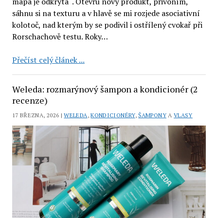
mapa je odkrytá“. Otevřu nový produkt, přivoním,
sáhnu si na texturu a v hlavě se mi rozjede asociativní
kolotoč, nad kterým by se podivil i ostřílený cvokař při
Rorschachově testu. Roky…
LaSaponaria
Přečíst celý článek ...
Slunečnice:
šampon
Weleda: rozmarýnový šampon a kondicionér (2
a
recenze)
kondicionér
17 BŘEZNA, 2026 |
WELEDA
,
KONDICIONÉRY
,
ŠAMPONY
A
VLASY
MINI
(2
recenze)