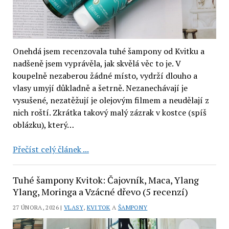
Onehdá jsem recenzovala tuhé šampony od Kvitku a
nadšeně jsem vyprávěla, jak skvělá věc to je. V
koupelně nezaberou žádné místo, vydrží dlouho a
vlasy umyjí důkladně a šetrně. Nezanechávají je
vysušené, nezatěžují je olejovým filmem a neudělají z
nich roští. Zkrátka takový malý zázrak v kostce (spíš
oblázku), který…
Weleda:
Přečíst celý článek ...
rozmarýnový
šampon
Tuhé šampony Kvitok: Čajovník, Maca, Ylang
a
Ylang, Moringa a Vzácné dřevo (5 recenzí)
kondicionér
27 ÚNORA, 2026 |
VLASY
,
KVITOK
A
ŠAMPONY
(2
recenze)