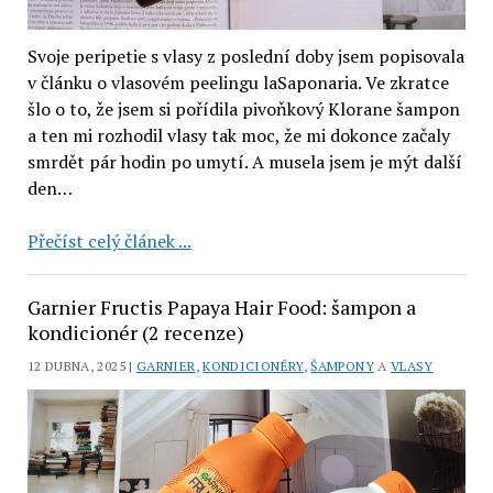
Svoje peripetie s vlasy z poslední doby jsem popisovala
v článku o vlasovém peelingu laSaponaria. Ve zkratce
šlo o to, že jsem si pořídila pivoňkový Klorane šampon
a ten mi rozhodil vlasy tak moc, že mi dokonce začaly
smrdět pár hodin po umytí. A musela jsem je mýt další
den…
LaSaponaria:
Přečíst celý článek ...
šampon
se
Garnier Fructis Papaya Hair Food: šampon a
šalvějí
kondicionér (2 recenze)
a
12 DUBNA, 2025 |
GARNIER
,
KONDICIONÉRY
,
ŠAMPONY
A
VLASY
citronem,
maska
pro
objem,
a