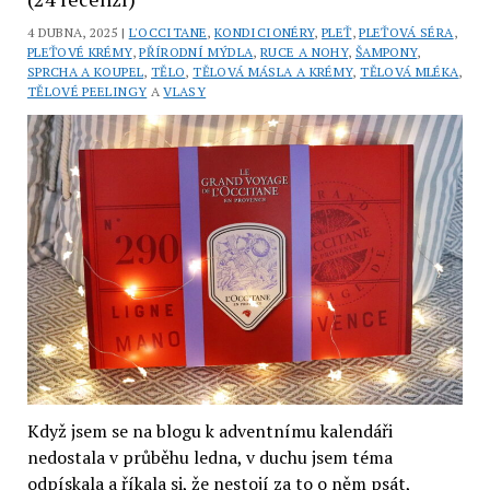
Food:
4 DUBNA, 2025 |
L'OCCITANE
,
KONDICIONÉRY
,
PLEŤ
,
PLEŤOVÁ SÉRA
,
šampon
PLEŤOVÉ KRÉMY
,
PŘÍRODNÍ MÝDLA
,
RUCE A NOHY
,
ŠAMPONY
,
a
SPRCHA A KOUPEL
,
TĚLO
,
TĚLOVÁ MÁSLA A KRÉMY
,
TĚLOVÁ MLÉKA
,
kondicionér
TĚLOVÉ PEELINGY
A
VLASY
(2
recenze)
Když jsem se na blogu k adventnímu kalendáři
nedostala v průběhu ledna, v duchu jsem téma
odpískala a říkala si, že nestojí za to o něm psát,