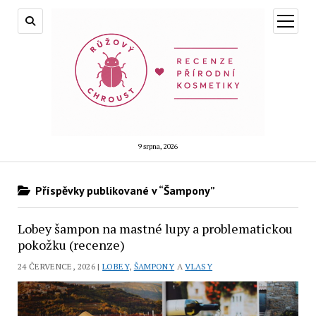
otevřít
menu
9 srpna, 2026
Příspěvky publikované v “Šampony”
Lobey šampon na mastné lupy a problematickou
pokožku (recenze)
24 ČERVENCE, 2026 |
LOBEY
,
ŠAMPONY
A
VLASY