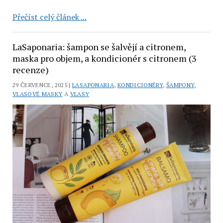
L’Occitane:
Přečíst celý článek ...
tělové
mléko
LaSaponaria: šampon se šalvějí a citronem,
Verbena
maska pro objem, a kondicionér s citronem (3
a
recenze)
sprchový
29 ČERVENCE, 2025 |
LASAPONARIA
,
KONDICIONÉRY
,
ŠAMPONY
,
gel
VLASOVÉ MASKY
A
VLASY
Citrus
Verbena
(2
recenze)