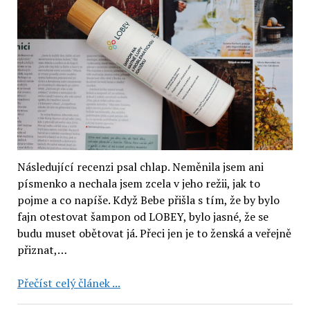
Následující recenzi psal chlap. Neměnila jsem ani
písmenko a nechala jsem zcela v jeho režii, jak to
pojme a co napíše. Když Bebe přišla s tím, že by bylo
fajn otestovat šampon od LOBEY, bylo jasné, že se
budu muset obětovat já. Přeci jen je to ženská a veřejně
přiznat,…
Lobey
Přečíst celý článek ...
šampon