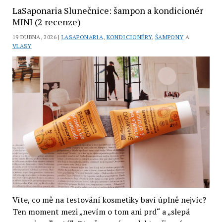
na
LaSaponaria Slunečnice: šampon a kondicionér
mastné
MINI (2 recenze)
lupy
19 DUBNA, 2026 |
LASAPONARIA
,
KONDICIONÉRY
,
ŠAMPONY
A
a
VLASY
problematickou
pokožku
(recenze)
Víte, co mě na testování kosmetiky baví úplně nejvíc?
Ten moment mezi „nevím o tom ani prd“ a „slepá