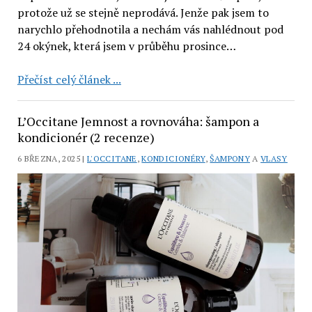
protože už se stejně neprodává. Jenže pak jsem to
narychlo přehodnotila a nechám vás nahlédnout pod
24 okýnek, která jsem v průběhu prosince…
Kosmetický
Přečíst celý článek ...
adventní
kalendář
L’Occitane Jemnost a rovnováha: šampon a
L’Occitane
kondicionér (2 recenze)
2024
6 BŘEZNA, 2025 |
L'OCCITANE
,
KONDICIONÉRY
,
ŠAMPONY
A
VLASY
(24
recenzí)