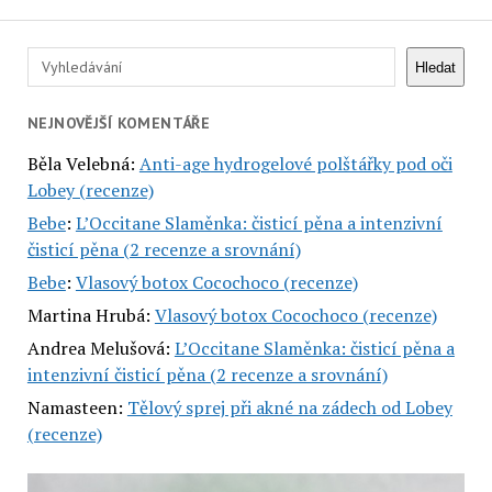
Hledat
Hledat
NEJNOVĚJŠÍ KOMENTÁŘE
Běla Velebná
:
Anti-age hydrogelové polštářky pod oči
Lobey (recenze)
Bebe
:
L’Occitane Slaměnka: čisticí pěna a intenzivní
čisticí pěna (2 recenze a srovnání)
Bebe
:
Vlasový botox Cocochoco (recenze)
Martina Hrubá
:
Vlasový botox Cocochoco (recenze)
Andrea Melušová
:
L’Occitane Slaměnka: čisticí pěna a
intenzivní čisticí pěna (2 recenze a srovnání)
Namasteen
:
Tělový sprej při akné na zádech od Lobey
(recenze)