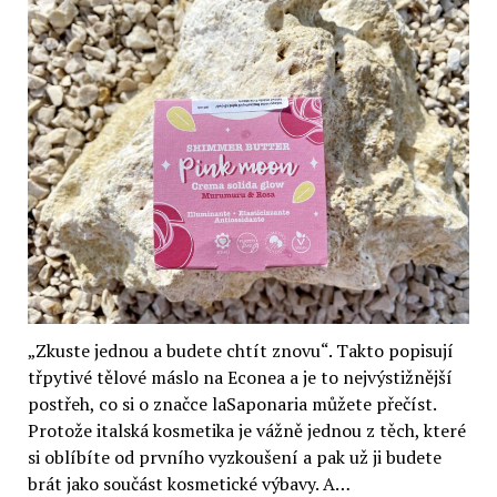
„Zkuste jednou a budete chtít znovu“. Takto popisují
třpytivé tělové máslo na Econea a je to nejvýstižnější
postřeh, co si o značce laSaponaria můžete přečíst.
Protože italská kosmetika je vážně jednou z těch, které
si oblíbíte od prvního vyzkoušení a pak už ji budete
brát jako součást kosmetické výbavy. A…