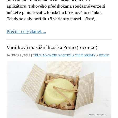
aplikátoru. Takového předskokana současné verze si
můžete pamatovat z loňského březnového článku.
Tehdy se daly pořídit tři varianty másel – čisté,…
Bebutter
Přečíst celý článek ...
tuhá
bambucká
Vanilková masážní kostka Ponio (recenze)
másla:
26 ÚNORA, 2017 |
TĚLO
,
MASÁŽNÍ KOSTKY A TUHÉ KRÉMY
A
PONIO
grep,
rakytník,
levandule,
čisté
a
citronová
tráva
(5
recenzí)