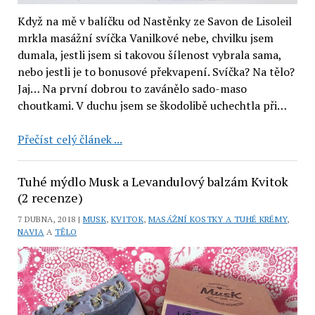
Když na mě v balíčku od Nastěnky ze Savon de Lisoleil
mrkla masážní svíčka Vanilkové nebe, chvilku jsem
dumala, jestli jsem si takovou šílenost vybrala sama,
nebo jestli je to bonusové překvapení. Svíčka? Na tělo?
Jaj… Na první dobrou to zavánělo sado-maso
choutkami. V duchu jsem se škodolibě uchechtla při…
Masážní
Přečíst celý článek ...
svíčka
Vanilkové
Tuhé mýdlo Musk a Levandulový balzám Kvitok
nebe
(2 recenze)
od
7 DUBNA, 2018 |
MUSK
,
KVITOK
,
MASÁŽNÍ KOSTKY A TUHÉ KRÉMY
,
Savon
NAVIA
A
TĚLO
de
Lisoleil
(recenze)