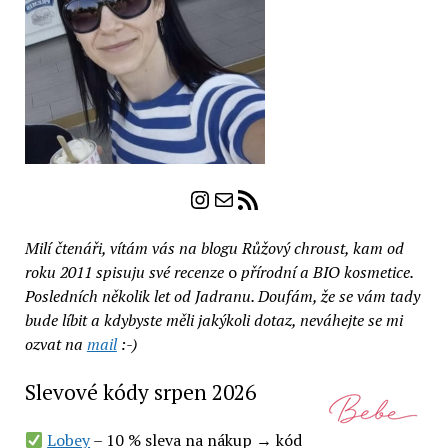
Instagram
E-mail
RSS zdroj
Milí čtenáři, vítám vás na blogu Růžový chroust, kam od
roku 2011 spisuju své recenze
o
přírodní a BIO kosmetice.
Posledních několik let od Jadranu. Doufám, že se vám tady
bude líbit a kdybyste měli jakýkoli dotaz, neváhejte se mi
ozvat na
mail
:-)
Slevové kódy srpen 2026
Lobey
– 10 % sleva na nákup → kód