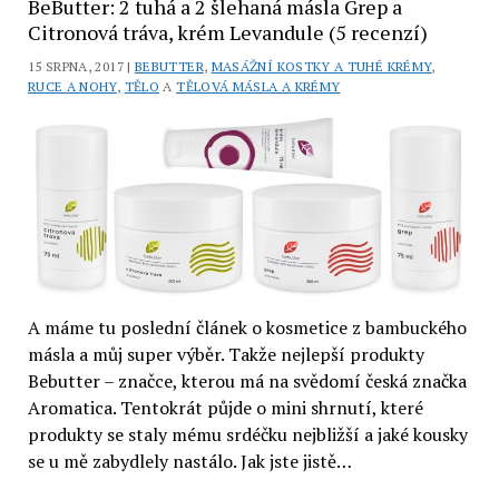
BeButter: 2 tuhá a 2 šlehaná másla Grep a
a
Citronová tráva, krém Levandule (5 recenzí)
Levandulový
15 SRPNA, 2017 |
BEBUTTER
,
MASÁŽNÍ KOSTKY A TUHÉ KRÉMY
,
balzám
RUCE A NOHY
,
TĚLO
A
TĚLOVÁ MÁSLA A KRÉMY
Kvitok
(2
recenze)
A máme tu poslední článek o kosmetice z bambuckého
másla a můj super výběr. Takže nejlepší produkty
Bebutter – značce, kterou má na svědomí česká značka
Aromatica. Tentokrát půjde o mini shrnutí, které
produkty se staly mému srdéčku nejbližší a jaké kousky
se u mě zabydlely nastálo. Jak jste jistě…