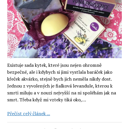
Existuje sada kytek, které jsou nejen ohromně
bezpečné, ale i kdybych si jimi vystlala baráček jako
křeček akvárko, stejně bych jich neměla nikdy dost.
Jednou z vyvolených je fialková levandule, kterou k
smrti miluju a v nouzi nejvyšší na ni spoléhám jak na
smrt. Třeba když mi vzteky tiká oko,…
Tuhé
Přečíst celý článek ...
mýdlo
Musk