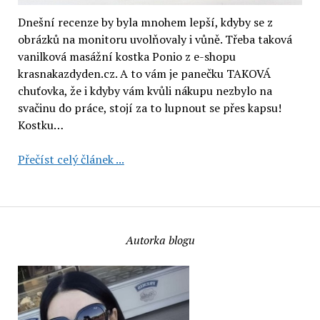
Dnešní recenze by byla mnohem lepší, kdyby se z
obrázků na monitoru uvolňovaly i vůně. Třeba taková
vanilková masážní kostka Ponio z e-shopu
krasnakazdyden.cz. A to vám je panečku TAKOVÁ
chuťovka, že i kdyby vám kvůli nákupu nezbylo na
svačinu do práce, stojí za to lupnout se přes kapsu!
Kostku…
Vanilková
Přečíst celý článek ...
masážní
kostka
Ponio
(recenze)
Autorka blogu