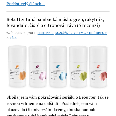
BeButter:
Přečíst celý článek ...
2
tuhá
Bebutter tuhá bambucká másla: grep, rakytník,
a
levandule, čisté a citronová tráva (5 recenzí)
2
24 ČERVENCE, 2017 |
BEBUTTER
,
MASÁŽNÍ KOSTKY A TUHÉ KRÉMY
šlehaná
A
TĚLO
másla
Grep
a
Citronová
tráva,
krém
Levandule
(5
recenzí)
Slíbila jsem vám pokračování seriálu o Bebutter, tak se
rovnou vrhneme na další díl. Posledně jsem vám
ukazovala tři univerzální krémy, dneska naopak
omrkneme tuhá bambucká másla Bebutter v