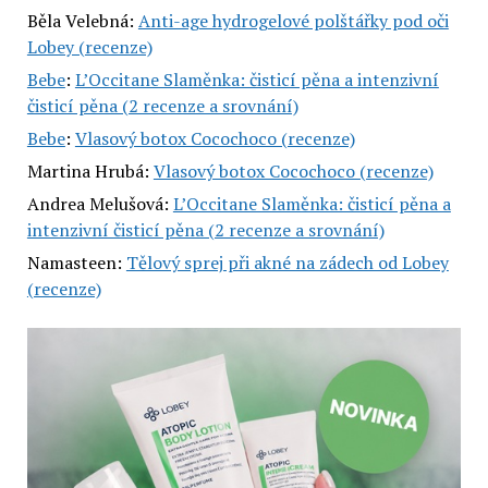
Běla Velebná
:
Anti-age hydrogelové polštářky pod oči
Lobey (recenze)
Bebe
:
L’Occitane Slaměnka: čisticí pěna a intenzivní
čisticí pěna (2 recenze a srovnání)
Bebe
:
Vlasový botox Cocochoco (recenze)
Martina Hrubá
:
Vlasový botox Cocochoco (recenze)
Andrea Melušová
:
L’Occitane Slaměnka: čisticí pěna a
intenzivní čisticí pěna (2 recenze a srovnání)
Namasteen
:
Tělový sprej při akné na zádech od Lobey
(recenze)