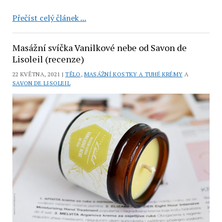
LaSaponaria:
Přečíst celý článek ...
tuhé
tělové
Masážní svíčka Vanilkové nebe od Savon de
máslo
Lisoleil (recenze)
Pink
22 KVĚTNA, 2021 |
TĚLO
,
MASÁŽNÍ KOSTKY A TUHÉ KRÉMY
A
Moon
SAVON DE LISOLEIL
(recenze)