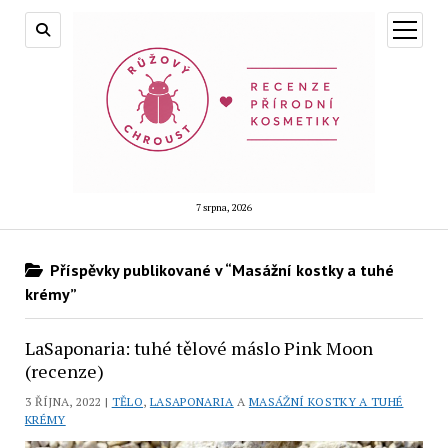
otevřít
menu
7 srpna, 2026
Příspěvky publikované v “Masážní kostky a tuhé
krémy”
LaSaponaria: tuhé tělové máslo Pink Moon
(recenze)
3 ŘÍJNA, 2022 |
TĚLO
,
LASAPONARIA
A
MASÁŽNÍ KOSTKY A TUHÉ
KRÉMY