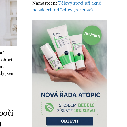
Namasteen
:
Tělový sprej při akné
na zádech od Lobey (recenze)
 má
 obočí,
 na
dy jsem
bočí
)