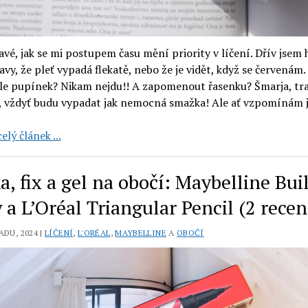
avé, jak se mi postupem času mění priority v líčení. Dřív jsem 
avy, že pleť vypadá flekatě, nebo že je vidět, když se červenám.
ele pupínek? Nikam nejdu!! A zapomenout řasenku? Šmarja, tr
í, vždyť budu vypadat jak nemocná smažka! Ale ať vzpomínám 
Uoga
elý článek ...
Uoga:
krémová
a, fix a gel na obočí: Maybelline Bui
pomáda
na
 a L’Oréal Triangular Pencil (2 recen
obočí
Taupe
ADU, 2024 |
LÍČENÍ
,
L'ORÉAL
,
MAYBELLINE
A
OBOČÍ
a
oboustranný
štětec
na