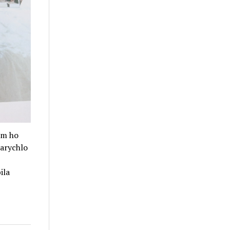
em ho
narychlo
ila