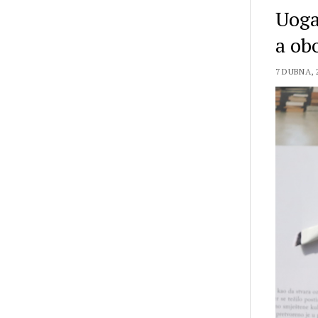
Uoga
a ob
7 DUBNA, 