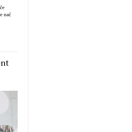
c
éče
e nač
ent