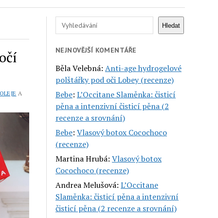
Hledat
Hledat
NEJNOVĚJŠÍ KOMENTÁŘE
očí
Běla Velebná
:
Anti-age hydrogelové
polštářky pod oči Lobey (recenze)
Bebe
:
L’Occitane Slaměnka: čisticí
OLEJE
A
pěna a intenzivní čisticí pěna (2
recenze a srovnání)
Bebe
:
Vlasový botox Cocochoco
(recenze)
Martina Hrubá
:
Vlasový botox
Cocochoco (recenze)
Andrea Melušová
:
L’Occitane
Slaměnka: čisticí pěna a intenzivní
čisticí pěna (2 recenze a srovnání)