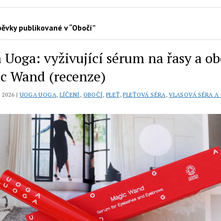
ěvky publikované v “Obočí”
 Uoga: vyživující sérum na řasy a ob
c Wand (recenze)
 2026 |
UOGA UOGA
,
LÍČENÍ
,
OBOČÍ
,
PLEŤ
,
PLEŤOVÁ SÉRA
,
VLASOVÁ SÉRA A 