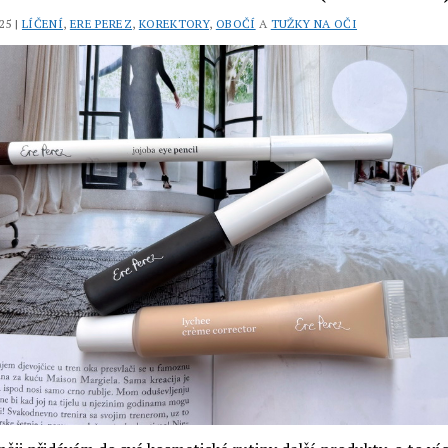
řasy
a
25 |
LÍČENÍ
,
ERE PEREZ
,
KOREKTORY
,
OBOČÍ
A
TUŽKY NA OČI
obočí
Magic
Wand
(recenze)