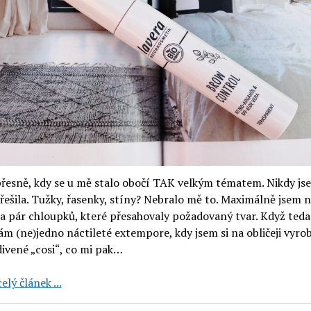
oči
Bronze
(3
recenze)
řesně, kdy se u mě stalo obočí TAK velkým tématem. Nikdy js
řešila. Tužky, řasenky, stíny? Nebralo mě to. Maximálně jsem 
a pár chloupků, které přesahovaly požadovaný tvar. Když teda
m (ne)jedno náctileté extempore, kdy jsem si na obličeji vyrob
ivené „cosi“, co mi pak…
Lavera:
elý článek ...
gel