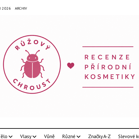
N 2026
ARCHIV
ělo
Vlasy
Vůně
Různé
Značky A-Z
Slevové k