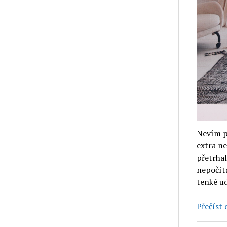
Nevím p
extra ne
přetrhal
nepočítá
tenké ud
Přečíst c