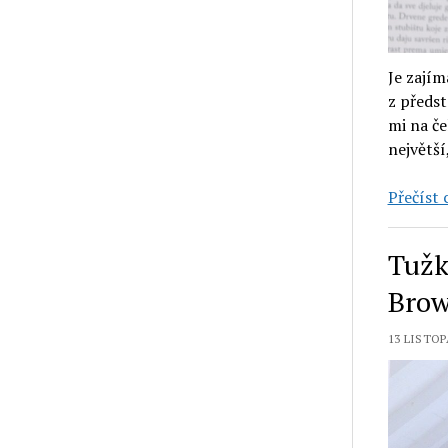
Je zajím
z předst
mi na č
největš
Přečíst c
Tužk
Brow
13 LISTOP