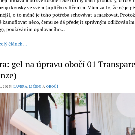
ěji přidávám do své kosmetické rutiny další produkty, o to ví
zuju kousky ve svém šuplíčku s líčením. Mám za to, že oč je p
ější, o to méně je toho potřeba schovávat a maskovat. Protož
ě kamuflovat něco, čemu se dá předejít správným odličováním
y), používáním opalovacího…
Ere
elý článek ...
Perez:
korektor
ra: gel na úpravu obočí 01 Transpar
s
liči
enze)
Dos,
sérum
, 2025 |
LAVERA
,
LÍČENÍ
A
OBOČÍ
na
obočí
Pristine
a
tužka
na