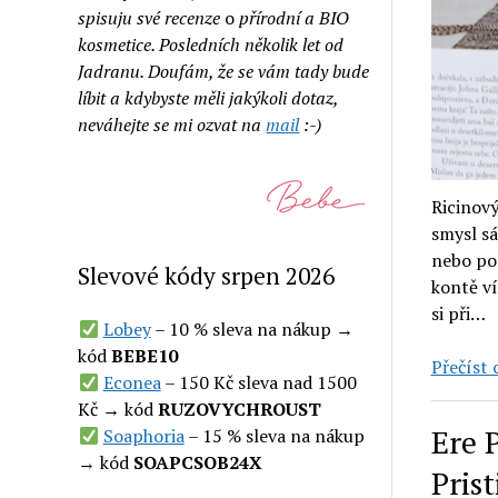
spisuju své recenze
o
přírodní a BIO
kosmetice. Posledních několik let od
Jadranu. Doufám, že se vám tady bude
líbit a kdybyste měli jakýkoli dotaz,
neváhejte se mi ozvat na
mail
:-)
Ricinov
smysl sá
nebo po
Slevové kódy srpen 2026
kontě v
si při…
Lobey
– 10 % sleva na nákup →
kód
BEBE10
Přečíst c
Econea
– 150 Kč sleva nad 1500
Kč → kód
RUZOVYCHROUST
Ere P
Soaphoria
– 15 % sleva na nákup
→ kód
SOAPCSOB24X
Pris