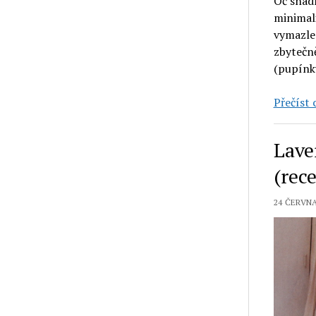
Oč snadn
minimali
vymazlen
zbytečn
(pupínk
Přečíst c
Lave
(rec
24 ČERVNA