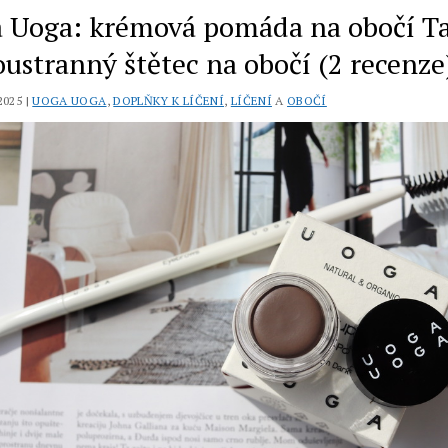
na
 Uoga: krémová pomáda na obočí T
úpravu
obočí
oustranný štětec na obočí (2 recenze
01
Transparent
2025 |
UOGA UOGA
,
DOPLŇKY K LÍČENÍ
,
LÍČENÍ
A
OBOČÍ
(recenze)