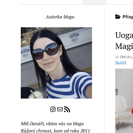
Autorka blogu
Přísp
Uoga
Magi
12 ÚNORA,
VLASY
Instagram
E-mail
RSS zdroj
Milí čtenáři, vítám vás na blogu
Růžový chroust, kam od roku 2011