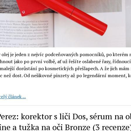
ý olej je jeden z nejvíc podceňovaných pomocníků, po kterém
hnout jako po první volbě, ať už řešíte oslabené řasy, řídnoucí
malejší dorůstání po kosmetických přešlapech. A že jich mám
íc než dost. Od nešikovné pinzety až po legendární moment, k
Uoga
elý článek ...
Uoga:
vyživující
erez: korektor s liči Dos, sérum na o
sérum
na
tine a tužka na oči Bronze (3 recenze