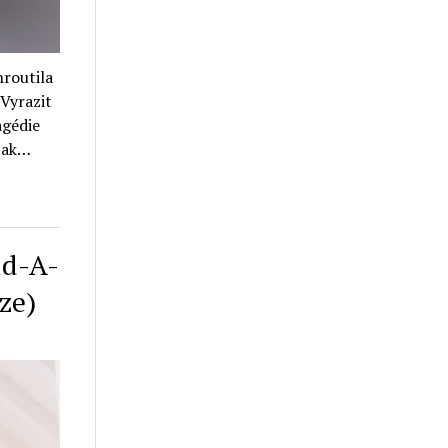
hroutila
 Vyrazit
agédie
jak…
ld-A-
ze)