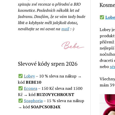
spisuju své recenze
o
přírodní a BIO
Kosme
kosmetice. Posledních několik let od
Jadranu. Doufám, že se vám tady bude
Lobe
líbit a kdybyste měli jakýkoli dotaz,
neváhejte se mi ozvat na
mail
:-)
Lobey je
produkty
přičemž 
nejlepší
nočního
dvaceti
Slevové kódy srpen 2026
nebo
sé
Lobey
– 10 % sleva na nákup →
Všechny
kód
BEBE10
mám 39 
Econea
– 150 Kč sleva nad 1500
Kč → kód
RUZOVYCHROUST
Soaphoria
– 15 % sleva na nákup
→ kód
SOAPCSOB24X