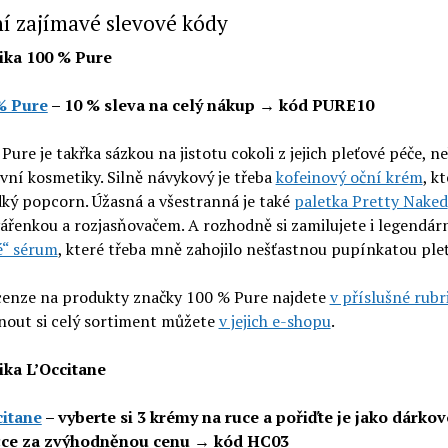
í zajímavé slevové kódy
ka 100 % Pure
% Pure
– 10 % sleva na celý nákup → kód PURE10
Pure je takřka sázkou na jistotu cokoli z jejich pleťové péče, n
vní kosmetiky. Silně návykový je třeba
kofeinový oční krém
, k
dký popcorn. Úžasná a všestranná je také
paletka Pretty Naked
vářenkou a rozjasňovačem. A rozhodně si zamilujete i legendár
é“ sérum
, které třeba mně zahojilo nešťastnou pupínkatou pleť
cenze na produkty značky 100 % Pure najdete
v příslušné rubr
nout si celý sortiment můžete
v jejich e-shopu
.
ka L’Occitane
citane
– vyberte si 3 krémy na ruce a pořiďte je jako dárko
čce za zvýhodněnou cenu → kód HC03