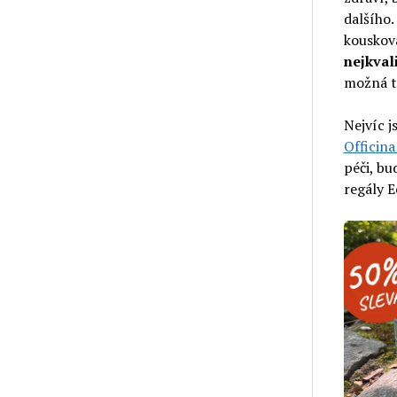
dalšího.
kouskova
nejkval
možná t
Nejvíc j
Officin
péči, bu
regály 