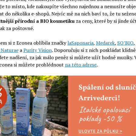
 Je to místo, kde nakoupíte všechno najednou a nemusíte obj
t do několika e-shopů. Nejvíc mě na nich baví to, že tu sežen
itnější přírodní a BIO kosmetiku
za ceny, které by si jinde úč
ak za poštovné.
sem si z Econea oblíbila značky
laSaponaria
,
Medarek
,
SO’BIO
,
a Naturae
a
Purity Vision
. Doporučuju si z nich poskládat klidně
dete nadšení, za jak málo peněz si můžete užít hodně muziky.
Econea si můžete prohlédnout
na této adrese
.