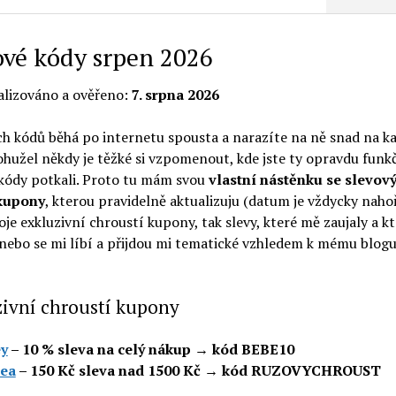
ové kódy srpen 2026
lizováno a ověřeno:
7. srpna 2026
ch kódů běhá po internetu spousta a narazíte na ně snad na 
hužel někdy je těžké si vzpomenout, kde jste ty opravdu funk
 kódy potkali. Proto tu mám svou
vlastní nástěnku se slevov
kupony
, kterou pravidelně aktualizuju (datum je vždycky nahoř
oje exkluzivní chroustí kupony, tak slevy, které mě zaujaly a k
 nebo se mi líbí a přijdou mi tematické vzhledem k mému blogu.
zivní chroustí kupony
y
– 10 % sleva na celý nákup → kód BEBE10
ea
– 150 Kč sleva nad 1500 Kč → kód RUZOVYCHROUST