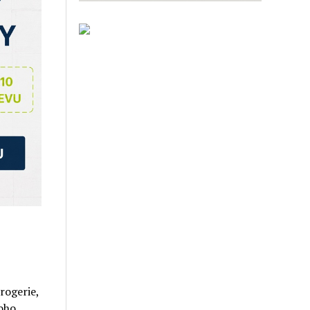
rogerie,
oho