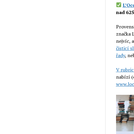
L’Oc
nad 62
Provensá
značka L
nejvíc, 
čisticí 
řady
, ne
V rubric
nabízí (
www.loc