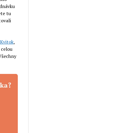
ednávku
ete tu
tovali
Kvitok
,
 celou
 Všechny