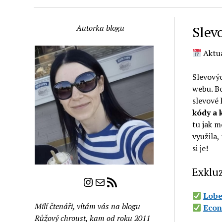
Autorka blogu
Slev
Aktua
Slevový
webu. Bo
slevové
kódy a 
tu jak m
využila,
si je!
Exklu
Instagram
E-mail
RSS zdroj
Lobe
Milí čtenáři, vítám vás na blogu
Econ
Růžový chroust, kam od roku 2011