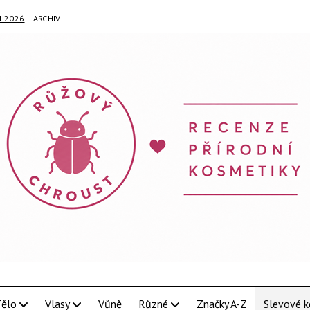
N 2026
ARCHIV
ělo
Vlasy
Vůně
Různé
Značky A-Z
Slevové k