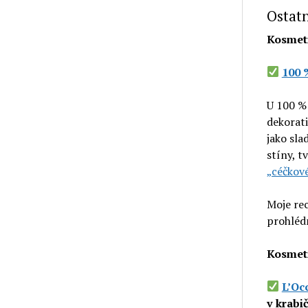
Ostatn
Kosmeti
100 
U 100 % 
dekorati
jako sla
stíny, t
„céčkov
Moje re
prohléd
Kosmeti
L’Oc
v krabi