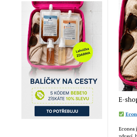
E-sho
Econ
Econea j
zdraví,