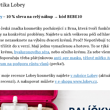
tika Lobey
y
– 10 % sleva na celý nákup → kód BEBE10
 česká značka kosmetiky pocházející z Brna, která tvoří funkč
 na konkrétní problémy. Najdete u nich veškerou péči od hlav
se nezaseknete na výběru dvaceti krémů. Proč? Nepotřebují t
 tříštit do x verzí. Mají jednu vymazlenou a hotovo. To se týká
 krému,
hyaluronového séra
, nebo očního krému. Za sebe všem
 doporučuju třeba plátýnkovou
anti-age masku
,
tělové mléko A
rum na podporu růstu vlasů
(pecka!).
 moje recenze Lobey kosmetiky najdete
v rubrice Lobey
(aktuá
recenzí). A nakupovat můžete
v e-shopu www.lobey.cz
.