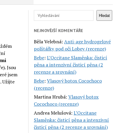
Hledat
Hledat
NEJNOVĚJŠÍ KOMENTÁŘE
Běla Velebná
:
Anti-age hydrogelové
každém
polštářky pod oči Lobey (recenze)
ční
Bebe
:
L’Occitane Slaměnka: čisticí
ými
pěna a intenzivní čisticí pěna (2
e). Jsou
recenze a srovnání)
teré jsem
Bebe
:
Vlasový botox Cocochoco
 Užijte
(recenze)
Martina Hrubá
:
Vlasový botox
Cocochoco (recenze)
Andrea Melušová
:
L’Occitane
Slaměnka: čisticí pěna a intenzivní
čisticí pěna (2 recenze a srovnání)