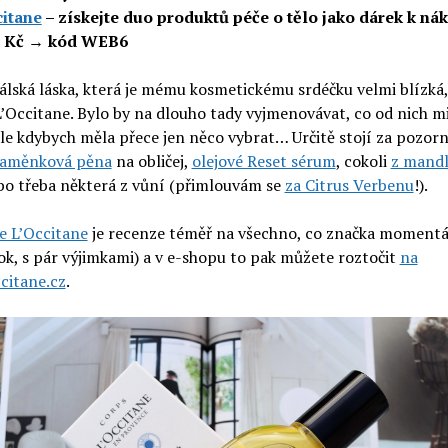
citane
– získejte duo produktů péče o tělo jako dárek k ná
5 Kč → kód WEB6
lská láska, která je mému kosmetickému srdéčku velmi blízká, 
’Occitane. Bylo by na dlouho tady vyjmenovávat, co od nich mi
ale kdybych měla přece jen něco vybrat… Určitě stojí za pozor
slaměnková pěna
na obličej,
olejové Reset sérum
, cokoli
z mand
bo třeba některá z vůní (přimlouvám se
za Citrus Verbenu
!).
e L’Occitane
je recenze téměř na všechno, co značka moment
ok, s pár výjimkami) a v e-shopu to pak můžete roztočit
na
citane.cz
.