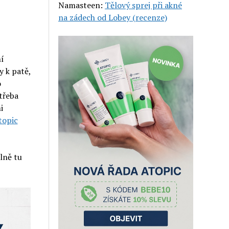
Namasteen
:
Tělový sprej při akné
na zádech od Lobey (recenze)
ní
y k patě,
o
 třeba
i
topic
lně tu