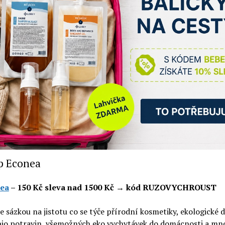
p Econea
ea
– 150 Kč sleva nad 1500 Kč → kód RUZOVYCHROUST
e sázkou na jistotu co se týče přírodní kosmetiky, ekologické d
 bio potravin, všemožných eko vychytávek do domácnosti a mn