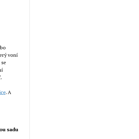
ebo
terý voní
se
ní
.
ice
. A
vou sadu