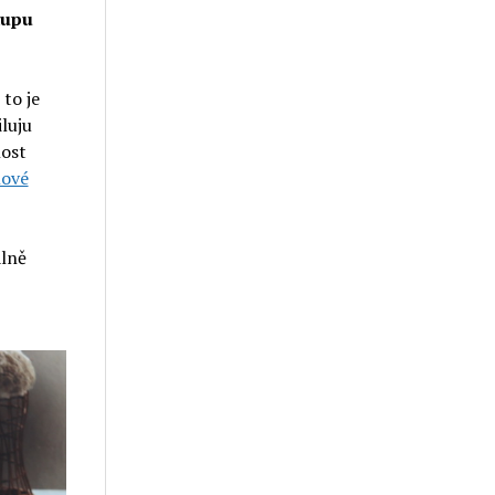
kupu
to je
luju
nost
lové
álně