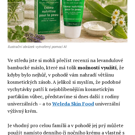
Ilustrační obrázek vytvořený pomocí AI
Ve středu jste si mohli přečíst recenzi na levandulové
bambucké máslo, které má tolik
možností využití
, že
kdyby bylo nejhůř, v pohodě vám nahradí většinu
kosmetických zásob. A jelikož si myslím, že podobné
vychytávky patří k nejoblíbenějším kosmetickým
parťákům vůbec, představíme si dnes další z rodiny
univerzálních – a to
Weleda Skin Food
univerzální
výživný krém.
Je vhodný pro celou famílii a v pohodě jej prý můžete
použít namísto denního či nočního krému a vlastně s