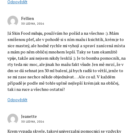
Odpovědět
Fellien
30 LEDNA, 2016
Já Skin Food miluju, používám ho pořád a na všechno :). Mám
smíšenou pleť, ale v pohodě si s ním mažu i ksichtík, krém je to
sice mastný, ale hodně rychle mi vyhojí a spraví zanícená místa
a mám po něm obličej mnohem lepší. Taky se tam okamžitě
vpije, takže ani nejsem nikdy lesklá :). Je to bomba pomocník, na
rty teda nic moc, ale jinak ho mažu fakt všude. Jen mě mrzí, že v
dm se dá sehnat jen 30 ml balení, já bych radši to větší, jenže to
se mi zase nechce někde objednávat… Ale co už. V každém
případě je podle mě tohle uplně nejlepší krém jak na obličej,
tak i na ruce a všechno ostatní!
Odpovědět
Jeanette
30 LEDNA, 2016
Krem vypada skvele, takovi univerzalni pomocnici se vzdycky