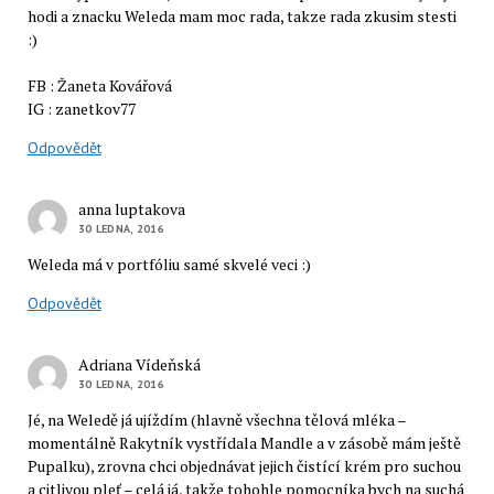
hodi a znacku Weleda mam moc rada, takze rada zkusim stesti
:)
FB : Žaneta Kovářová
IG : zanetkov77
Odpovědět
anna luptakova
30 LEDNA, 2016
Weleda má v portfóliu samé skvelé veci :)
Odpovědět
Adriana Vídeňská
30 LEDNA, 2016
Jé, na Weledě já ujíždím (hlavně všechna tělová mléka –
momentálně Rakytník vystřídala Mandle a v zásobě mám ještě
Pupalku), zrovna chci objednávat jejich čistící krém pro suchou
a citlivou pleť – celá já, takže tohohle pomocníka bych na suchá