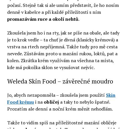
počasí. Stejně tak si ale umím představit, že ho nosím
denně v kabelce a při každé příležitosti s ním
promazávám ruce a okolí nehtů
.
Zkoušela jsem ho i na rty, jak se píše na obale, ale tady
je to krok vedle – ta chuť je divná (klasicky krémová) a
vrstva na rtech nepříjemná. Takže tudy pro mě cesta
nevede. Zůstávám proto u mazání rukou, loktů, pat a
kolen. Zkrátka krém využívám na všechna ta místa,
kde má pokožka sklon se vysušovat nejvíc.
Weleda Skin Food – závěrečné moudro
Jo, abych nezapomněla – zkoušela jsem použití
Skin
Food krému
i na
obličej
a taky to nebylo špatné.
Prozatím ale denní a noční krém měnit nehodlám.
Takže to vidím spíš na příležitostné mazání obličeje