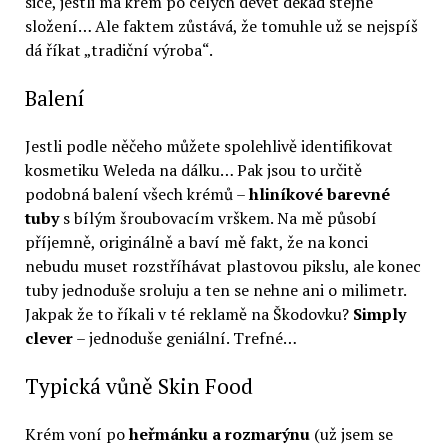
sice, jestli má krém po celých devět dekád stejné
složení… Ale faktem zůstává, že tomuhle už se nejspíš
dá říkat „tradiční výroba“.
Balení
Jestli podle něčeho můžete spolehlivě identifikovat
kosmetiku Weleda na dálku… Pak jsou to určitě
podobná balení všech krémů –
hliníkové barevné
tuby
s bílým šroubovacím vrškem. Na mě působí
příjemně, originálně a baví mě fakt, že na konci
nebudu muset rozstříhávat plastovou pikslu, ale konec
tuby jednoduše sroluju a ten se nehne ani o milimetr.
Jakpak že to říkali v té reklamě na Škodovku?
Simply
clever
– jednoduše geniální. Trefné…
Typická vůně Skin Food
Krém voní po
heřmánku a rozmarýnu
(už jsem se