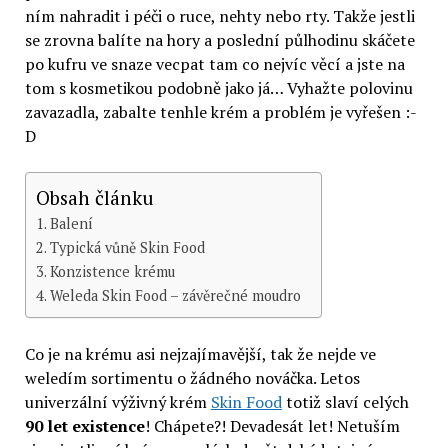
ním nahradit i péči o ruce, nehty nebo rty. Takže jestli
se zrovna balíte na hory a poslední půlhodinu skáčete
po kufru ve snaze vecpat tam co nejvíc věcí a jste na
tom s kosmetikou podobně jako já… Vyhažte polovinu
zavazadla, zabalte tenhle krém a problém je vyřešen :-
D
Obsah článku
Balení
Typická vůně Skin Food
Konzistence krému
Weleda Skin Food – závěrečné moudro
Co je na krému asi nejzajímavější, tak že nejde ve
weledím sortimentu o žádného nováčka. Letos
univerzální výživný krém
Skin Food
totiž slaví celých
90 let existence
! Chápete?! Devadesát let! Netuším