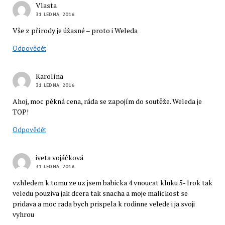
Vlasta
31 LEDNA, 2016
Vše z přírody je úžasné – proto i Weleda
Odpovědět
Karolína
31 LEDNA, 2016
Ahoj, moc pěkná cena, ráda se zapojím do soutěže. Weleda je
TOP!
Odpovědět
iveta vojáčková
31 LEDNA, 2016
vzhledem k tomu ze uz jsem babicka 4 vnoucat kluku 5-1rok tak
veledu pouziva jak dcera tak snacha a moje malickost se
pridava a moc rada bych prispela k rodinne velede i ja svoji
vyhrou