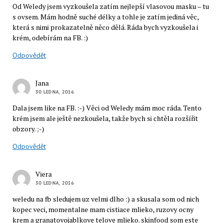
Od Weledy jsem vyzkoušela zatím nejlepší vlasovou masku – tu
s ovsem. Mám hodně suché délky a tohle je zatím jediná věc,
která s nimi prokazatelně něco dělá. Ráda bych vyzkoušela i
krém, odebírám na FB. :)
Odpovědět
Jana
30 LEDNA, 2016
Dala jsem like na FB. :-) Věci od Weledy mám moc ráda. Tento
krém jsem ale ještě nezkoušela, takže bych si chtěla rozšířit
obzory. ;-)
Odpovědět
Viera
30 LEDNA, 2016
weledu na fb sledujem uz velmi dlho :) a skusala som od nich
kopec veci, momentalne mam cistiace mlieko, ruzovy ocny
krem a granatovojablkove telove mlieko. skinfood som este