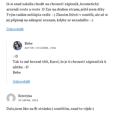
Já si snad zakážu chodit na chroustí zápisník, kosmetický
arzenál roste a roste :D Zas na druhou stranu, ještě jsem díky
Tvým radám nešlápla vedle :-) Zkusím štěstí v soutěži, ale už si
jej připisuji na nákupní seznam, kdyby se nezadařilo :-)
Odpovědět
Bebe
AUTOR
| 30 LEDNA, 2016
:-D
Tak to mě hrozně těší, Karol, že je ti chroustí zápisníček k
užitku :-D
Bebe
Odpovědět
Kristýna
30 LEDNA, 2016
Dala jsem like na fb stránku:) soutěžím, snad to výjde:)