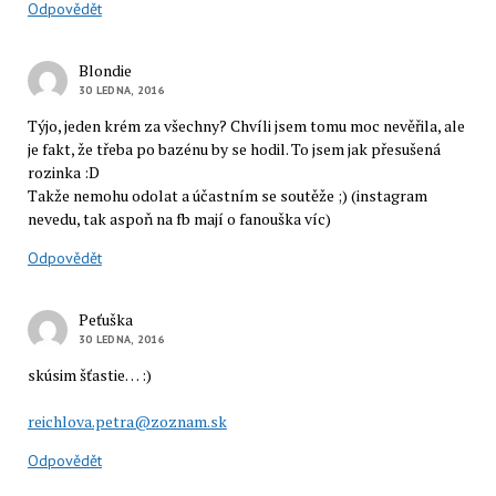
Odpovědět
Blondie
30 LEDNA, 2016
Týjo, jeden krém za všechny? Chvíli jsem tomu moc nevěřila, ale
je fakt, že třeba po bazénu by se hodil. To jsem jak přesušená
rozinka :D
Takže nemohu odolat a účastním se soutěže ;) (instagram
nevedu, tak aspoň na fb mají o fanouška víc)
Odpovědět
Peťuška
30 LEDNA, 2016
skúsim šťastie… :)
reichlova.petra@zoznam.sk
Odpovědět