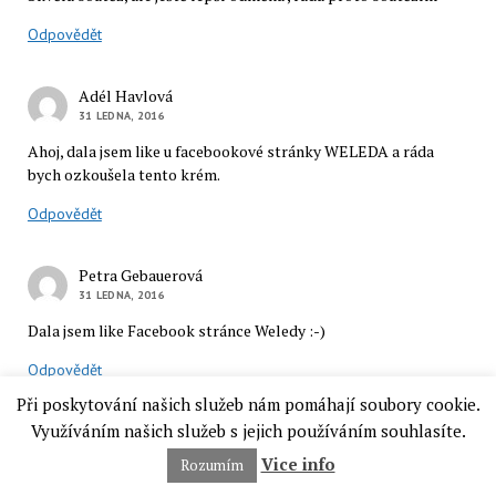
Odpovědět
Adél Havlová
31 LEDNA, 2016
Ahoj, dala jsem like u facebookové stránky WELEDA a ráda
bych ozkoušela tento krém.
Odpovědět
Petra Gebauerová
31 LEDNA, 2016
Dala jsem like Facebook stránce Weledy :-)
Odpovědět
Při poskytování našich služeb nám pomáhají soubory cookie.
Využíváním našich služeb s jejich používáním souhlasíte.
Zuzana Brňová
31 LEDNA, 2016
Vice info
Rozumím
super krém. Ráda se soutěže o něj zúčastním