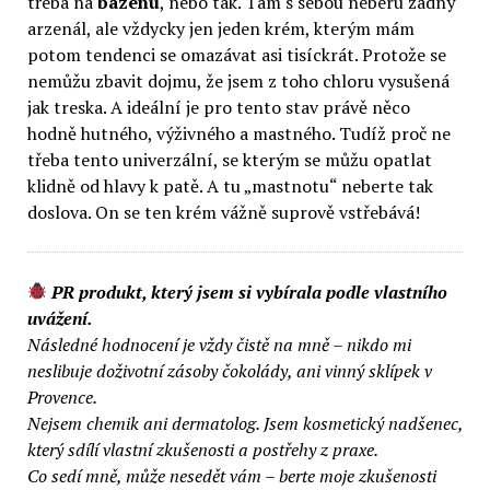
třeba na
bazénu
, nebo tak. Tam s sebou neberu žádný
arzenál, ale vždycky jen jeden krém, kterým mám
potom tendenci se omazávat asi tisíckrát. Protože se
nemůžu zbavit dojmu, že jsem z toho chloru vysušená
jak treska. A ideální je pro tento stav právě něco
hodně hutného, výživného a mastného. Tudíž proč ne
třeba tento univerzální, se kterým se můžu opatlat
klidně od hlavy k patě. A tu „mastnotu“ neberte tak
doslova. On se ten krém vážně suprově vstřebává!
PR produkt, který jsem si vybírala podle vlastního
uvážení.
Následné hodnocení je vždy čistě na mně – nikdo mi
neslibuje doživotní zásoby čokolády, ani vinný sklípek v
Provence.
Nejsem chemik ani dermatolog. Jsem kosmetický nadšenec,
který sdílí vlastní zkušenosti a postřehy z praxe.
Co sedí mně, může nesedět vám – berte moje zkušenosti