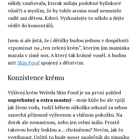
někdy zmiňovala, kterak miluju podobné bylinkové
vůně?) a myslím, že by tohle aroma snad nemuselo
vadit ani dětem. Kdoví. Vyzkoušejte to někdo a dejte
vědět do komentářů.
Jsem si ale jistá, že i dětičky budou jednou v dospělosti
vzpomínat na „ten zelený krém“, kterým jim maminka
mazala v zimě nos. A který tak krásně voněl. A budou
mít
Skin Food
spojený s dětstvím.
Konzistence krému
Výživný krém Weleda Skin Food je na první pohled
superhutný a extra mastný
– moje kůže ho ale vpíjí
jak živou vodu, tudíž během několika sekund za sebou
zanechá příjemně vyživenou a vláčnou pokožku. Na
dotek ale nemastnou, nebo jen velmi málo. Prostě
takovou hezky lesklou a… chráněnou? Nevím, jak to
vystihnout. Určitě to bude super společník do zimního