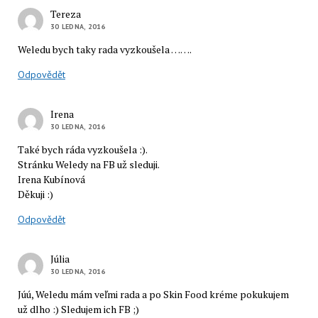
Tereza
30 LEDNA, 2016
Weledu bych taky rada vyzkoušela …….
Odpovědět
Irena
30 LEDNA, 2016
Také bych ráda vyzkoušela :).
Stránku Weledy na FB už sleduji.
Irena Kubínová
Děkuji :)
Odpovědět
Júlia
30 LEDNA, 2016
Júú, Weledu mám veľmi rada a po Skin Food kréme pokukujem
už dlho :) Sledujem ich FB ;)