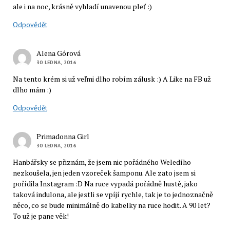
ale i na noc, krásně vyhladí unavenou pleť :)
Odpovědět
Alena Górová
30 LEDNA, 2016
Na tento krém si už veľmi dlho robím zálusk :) A Like na FB už
dlho mám :)
Odpovědět
Primadonna Girl
30 LEDNA, 2016
Hanbářsky se přiznám, že jsem nic pořádného Weledího
nezkoušela, jen jeden vzoreček šamponu. Ale zato jsem si
pořídila Instagram :D Na ruce vypadá pořádně hustě, jako
taková indulona, ale jestli se vpíjí rychle, tak je to jednoznačně
něco, co se bude minimálně do kabelky na ruce hodit. A 90 let?
To už je pane věk!