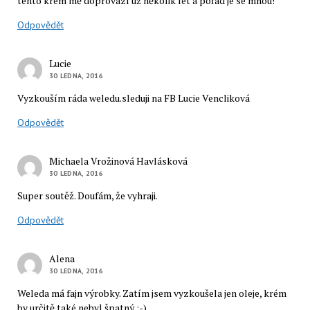
tento krém mě doprovází už několik let a pořád je se mnou!
Odpovědět
Lucie
30 LEDNA, 2016
Vyzkouším ráda weledu.sleduji na FB Lucie Vencliková
Odpovědět
Michaela Vrožinová Havlásková
30 LEDNA, 2016
Super soutěž. Doufám, že vyhraji.
Odpovědět
Alena
30 LEDNA, 2016
Weleda má fajn výrobky. Zatím jsem vyzkoušela jen oleje, krém
by určitě také nebyl špatný ;-)