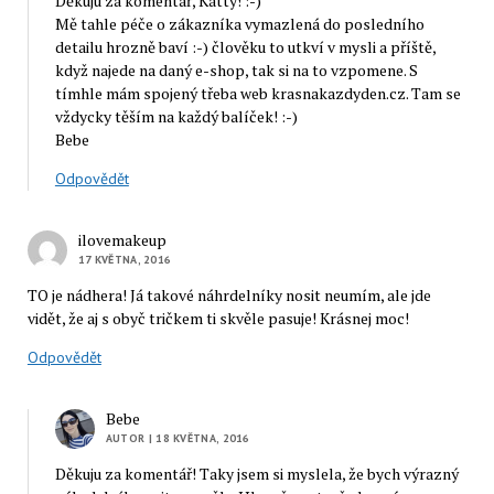
Děkuju za komentář, Katty! :-)
Mě tahle péče o zákazníka vymazlená do posledního
detailu hrozně baví :-) člověku to utkví v mysli a příště,
když najede na daný e-shop, tak si na to vzpomene. S
tímhle mám spojený třeba web krasnakazdyden.cz. Tam se
vždycky těším na každý balíček! :-)
Bebe
Odpovědět
ilovemakeup
17 KVĚTNA, 2016
TO je nádhera! Já takové náhrdelníky nosit neumím, ale jde
vidět, že aj s obyč tričkem ti skvěle pasuje! Krásnej moc!
Odpovědět
Bebe
AUTOR
| 18 KVĚTNA, 2016
Děkuju za komentář! Taky jsem si myslela, že bych výrazný