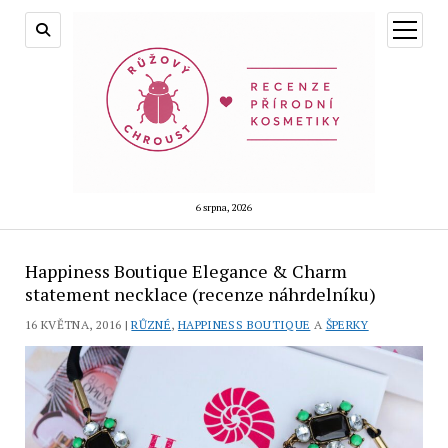
otevřít
menu
6 srpna, 2026
Happiness Boutique Elegance & Charm
statement necklace (recenze náhrdelníku)
16 KVĚTNA, 2016 |
RŮZNÉ
,
HAPPINESS BOUTIQUE
A
ŠPERKY