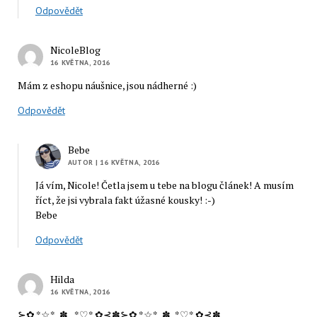
Odpovědět
NicoleBlog
16 KVĚTNA, 2016
Mám z eshopu náušnice, jsou nádherné :)
Odpovědět
Bebe
AUTOR
| 16 KVĚTNA, 2016
Já vím, Nicole! Četla jsem u tebe na blogu článek! A musím
říct, že jsi vybrala fakt úžasné kousky! :-)
Bebe
Odpovědět
Hilda
16 KVĚTNA, 2016
⊱✿.*☆*.¸✽ ¸.*♡*.✿⊰✽⊱✿.*☆*.¸✽¸.*♡*.✿⊰✽