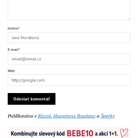
Jméno*
E-mail*
Web
Publikováno v
Různé
,
Happiness Boutique
a
Šperky