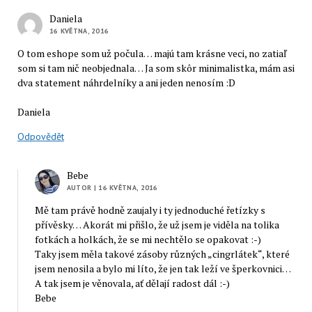
Daniela
16 KVĚTNA, 2016
O tom eshope som už počula… majú tam krásne veci, no zatiaľ
som si tam nič neobjednala… Ja som skôr minimalistka, mám asi
dva statement náhrdelníky a ani jeden nenosím :D
Daniela
Odpovědět
Bebe
AUTOR
| 16 KVĚTNA, 2016
Mě tam právě hodně zaujaly i ty jednoduché řetízky s
přívěsky… Akorát mi přišlo, že už jsem je viděla na tolika
fotkách a holkách, že se mi nechtělo se opakovat :-)
Taky jsem měla takové zásoby různých „cingrlátek“, které
jsem nenosila a bylo mi líto, že jen tak leží ve šperkovnici…
A tak jsem je věnovala, ať dělají radost dál :-)
Bebe