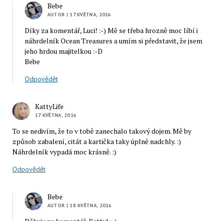
Bebe
AUTOR
| 17 KVĚTNA, 2016
Díky za komentář, Luci! :-) Mě se třeba hrozně moc líbí i
náhrdelník Ocean Treasures a umím si představit, že jsem
jeho hrdou majitelkou :-D
Bebe
Odpovědět
KattyLife
17 KVĚTNA, 2016
To se nedivím, že to v tobě zanechalo takový dojem. Mě by
způsob zabalení, citát a kartička taky úplně nadchly. :)
Náhrdelník vypadá moc krásně. :)
Odpovědět
Bebe
AUTOR
| 18 KVĚTNA, 2016