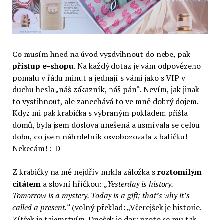
Co musím hned na úvod vyzdvihnout do nebe, pak
přístup
e-shopu
. Na každý dotaz je vám odpovězeno
pomalu v řádu minut a jednají s vámi jako s VIP v
duchu hesla „náš zákazník, náš pán“. Nevím, jak jinak
to vystihnout, ale zanechává to ve mně dobrý dojem.
Když mi pak krabička s vybraným pokladem přišla
domů, byla jsem doslova unešená a usmívala se celou
dobu, co jsem náhrdelník osvobozovala z balíčku!
Nekecám! :-D
Z krabičky na mě nejdřív mrkla záložka s
roztomilým
citátem
a slovní hříčkou:
„Yesterday is history.
Tomorrow is a mystery. Today is a gift; that’s why it’s
called a present.“
(volný překlad: „Včerejšek je historie.
Zítřek je tajemstvím. Dnešek je dar; proto se mu tak