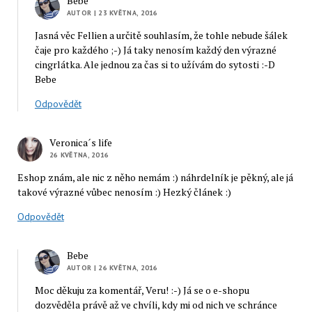
Bebe
AUTOR
| 23 KVĚTNA, 2016
Jasná věc Fellien a určitě souhlasím, že tohle nebude šálek
čaje pro každého ;-) Já taky nenosím každý den výrazné
cingrlátka. Ale jednou za čas si to užívám do sytosti :-D
Bebe
Odpovědět
Veronica´s life
26 KVĚTNA, 2016
Eshop znám, ale nic z něho nemám :) náhrdelník je pěkný, ale já
takové výrazné vůbec nenosím :) Hezký článek :)
Odpovědět
Bebe
AUTOR
| 26 KVĚTNA, 2016
Moc děkuju za komentář, Veru! :-) Já se o e-shopu
dozvěděla právě až ve chvíli, kdy mi od nich ve schránce