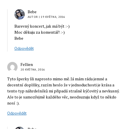
Bebe
AUTOR
| 19 KVĚTNA, 2016
Barevný koncert, jak má být :-)
Moc děkuju za komentář! :-)
Bebe
Odpovědět
Fellien
20 KVĚTNA, 2016
Tyto šperky šli naprosto mimo mě. Já mám ráda jemné a
decentní doplňky, razím heslo že v jednoduchosti je krása a
tento typ náhrdelníků mi připadá strašně kýčovitý a nevkusný.
Ale to je samozřejmě každého věc, neodsuzuju když to někdo
nosí :).
Odpovědět