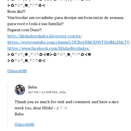
⊱✿.*☆*.¸✽¸.*♡*.✿⊰
Bom dia!!!
Vim bordar um recadinho para desejar um bom início de semana
para você e toda a sua família!!
Fiquem com Deus!!
http://hildasbordados.blogspot.com.br/
https://www.youtube.com/channel/UCBptH8iCKWtTUr0Mx2fdcTQ
https://www.facebook.com/HildasBordados/
⊱✿.*☆*.¸✽ ¸.*♡*.✿⊰✽⊱✿.*☆*.¸✽¸.*♡*.✿⊰✽
⊱✿.*☆*.¸✽¸.*♡*.✿⊰
Odpovědět
Bebe
AUTOR
| 16 KVĚTNA, 2016
Thank you so much for visit and comment and have a nice
week too, dear Hilda! :-) ♡ ☆
Bebe
Odpovědět