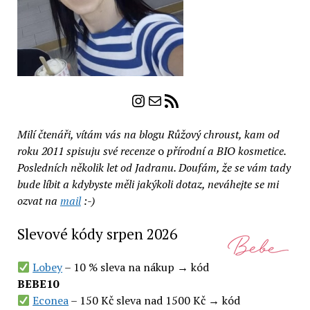
Instagram
E-mail
RSS zdroj
Milí čtenáři, vítám vás na blogu Růžový chroust, kam od
roku 2011 spisuju své recenze
o
přírodní a BIO kosmetice.
Posledních několik let od Jadranu. Doufám, že se vám tady
bude líbit a kdybyste měli jakýkoli dotaz, neváhejte se mi
ozvat na
mail
:-)
Slevové kódy srpen 2026
Lobey
– 10 % sleva na nákup → kód
BEBE10
Econea
– 150 Kč sleva nad 1500 Kč → kód