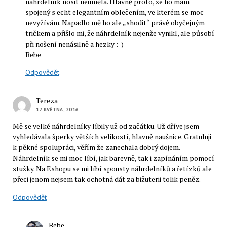
náhrdelník nosit neuměla. Hlavně proto, že ho mám
spojený s echt elegantním oblečením, ve kterém se moc
nevyžívám. Napadlo mě ho ale „shodit“ právě obyčejným
tričkem a přišlo mi, že náhrdelník nejenže vynikl, ale působí
při nošení nenásilně a hezky :-)
Bebe
Odpovědět
Tereza
17 KVĚTNA, 2016
Mě se velké náhrdelníky líbily už od začátku. Už dříve jsem
vyhledávala šperky větších velikostí, hlavně naušnice. Gratuluji
k pěkné spolupráci, věřím že zanechala dobrý dojem.
Náhrdelník se mi moc líbí, jak barevně, tak i zapínáním pomocí
stužky. Na Eshopu se mi líbí spousty náhrdelníků a řetízků ale
přeci jenom nejsem tak ochotná dát za bižuterii tolik peněz.
Odpovědět
Bebe