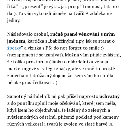
říká.“ – „present“ je výraz jak pro přítomnost, tak pro
dar). To vám vykouzlí úsměv na tváři! A zdaleka ne
jediný.
Následovalo osobní,
ručně psané věnování s mým
jménem
, kartička s „babiččinými tipy, jak se starat o
šperky
“ a vizitka s PS: do not forget to smile :)
(nezapomeňte se usmívat). Možná vám přijde zvláštní,
že tolika prostoru v článku o náhrdelníku věnuju
marketingové strategii značky, ale ve mně to prostě
zanechalo tak úžasný dojem, že jsem vám ho chtěla
nějak zprostředkovat :-)
Samotný nárhdelník mi pak přišel naprosto
úchvatný
a do puntíku splnil moje očekávání, které jsem měla,
když jsem ho objednávala. Je laděný do zelených a
světlemodrých odstínů, přičemž podklad pod kameny
různých velikostí i tvarů je zvolen ve zlaté barvě. A