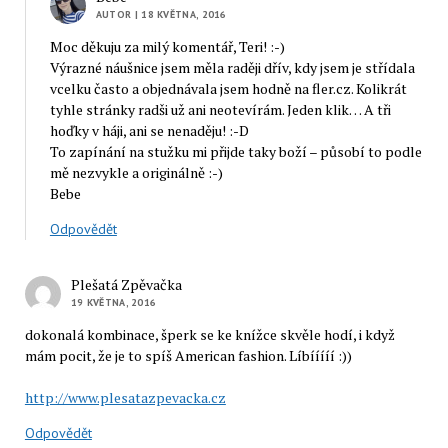
AUTOR
| 18 KVĚTNA, 2016
Moc děkuju za milý komentář, Teri! :-)
Výrazné náušnice jsem měla raději dřív, kdy jsem je střídala
vcelku často a objednávala jsem hodně na fler.cz. Kolikrát
tyhle stránky radši už ani neotevírám. Jeden klik… A tři
hoďky v háji, ani se nenaděju! :-D
To zapínání na stužku mi přijde taky boží – působí to podle
mě nezvykle a originálně :-)
Bebe
Odpovědět
Plešatá Zpěvačka
19 KVĚTNA, 2016
dokonalá kombinace, šperk se ke knížce skvěle hodí, i když
mám pocit, že je to spíš American fashion. Líbííííí :))
http://www.plesatazpevacka.cz
Odpovědět