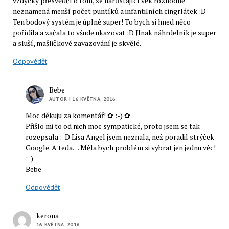
vždycky přesvědčí o tom, že narůstající věk rozhodně
neznamená menší počet puntíků a infantilních cingrlátek :D
Ten bodový systém je úplně super! To bych si hned něco
pořídila a začala to všude ukazovat :D JInak náhrdelník je super
a sluší, mašličkové zavazování je skvělé.
Odpovědět
Bebe
AUTOR
| 16 KVĚTNA, 2016
Moc děkuju za komentář! ✿ :-) ✿
Přišlo mi to od nich moc sympatické, proto jsem se tak
rozepsala :-D Lisa Angel jsem neznala, než poradil strýček
Google. A teda… Měla bych problém si vybrat jen jednu věc!
:-)
Bebe
Odpovědět
kerona
16 KVĚTNA, 2016