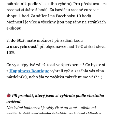
náhrdelník podle vlastního výběru). Pro představu – za
recenzi získáte 5 bodů. Za každé utracené euro v e-
shopu 1 bod. Za sdílení na Facebooku 10 bodů.
Možností je více a všechny jsou popsány na stránkách
e-shopu.
2.
do 30.5.
máte možnost při zadání kódu
„
ruzovychroust
“ při objednávce nad 19 € získat slevu
10%.
Co vy a třpytivé záležitosti ve šperkovnici? Co byste si
z
Happiness Boutique
vybrali vy? A zasáhla vás vlna
nárdelníků, nebo šla ze začátku taktéž mimo vás? :-)
PR produkt, který jsem si vybírala podle vlastního
uvážení.
Následné hodnocení je vždy čistě na mně – nikdo mi
neslibuje doživotní zásoby čokolády, ani vinný sklípek v