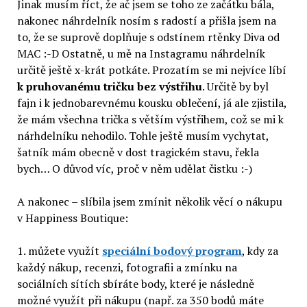
Jinak musím říct, že ač jsem se toho ze začátku bála,
nakonec náhrdelník nosím s radostí a přišla jsem na
to, že se suprově doplňuje s odstínem rtěnky Diva od
MAC :-D Ostatně, u mě na Instagramu náhrdelník
určitě ještě x-krát potkáte. Prozatím se mi nejvíce líbí
k pruhovanému tričku bez výstřihu
. Určitě by byl
fajn i k jednobarevnému kousku oblečení, já ale zjistila,
že mám všechna trička s větším výstřihem, což se mi k
nárhdelníku nehodilo. Tohle ještě musím vychytat,
šatník mám obecně v dost tragickém stavu, řekla
bych… O důvod víc, proč v něm udělat čistku :-)
A nakonec – slíbila jsem zmínit několik věcí o nákupu
v Happiness Boutique:
1. můžete využít
speciální bodový program
, kdy za
každý nákup, recenzi, fotografii a zmínku na
sociálních sítích sbíráte body, které je následně
možné využít při nákupu (např. za 350 bodů máte