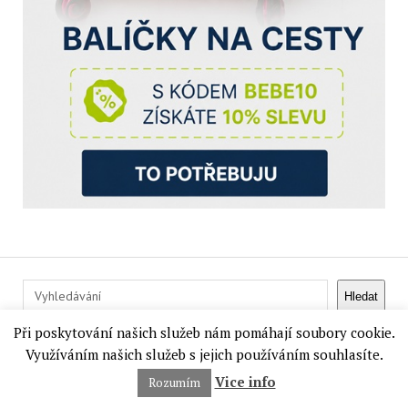
Hledat
Hledat
Při poskytování našich služeb nám pomáhají soubory cookie.
NEJNOVĚJŠÍ KOMENTÁŘE
Využíváním našich služeb s jejich používáním souhlasíte.
Běla Velebná
:
Anti-age hydrogelové polštářky pod oči
Vice info
Rozumím
Lobey (recenze)