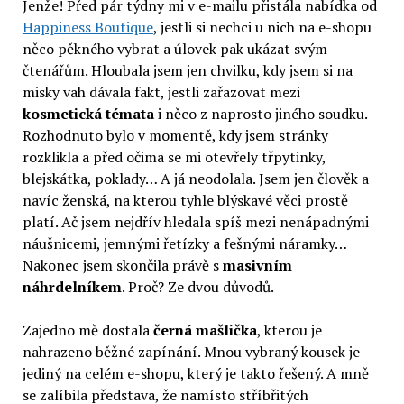
Jenže! Před pár týdny mi v e-mailu přistála nabídka od
Happiness Boutique
, jestli si nechci u nich na e-shopu
něco pěkného vybrat a úlovek pak ukázat svým
čtenářům. Hloubala jsem jen chvilku, kdy jsem si na
misky vah dávala fakt, jestli zařazovat mezi
kosmetická témata
i něco z naprosto jiného soudku.
Rozhodnuto bylo v momentě, kdy jsem stránky
rozklikla a před očima se mi otevřely třpytinky,
blejskátka, poklady… A já neodolala. Jsem jen člověk a
navíc ženská, na kterou tyhle blýskavé věci prostě
platí. Ač jsem nejdřív hledala spíš mezi nenápadnými
náušnicemi, jemnými řetízky a fešnými náramky…
Nakonec jsem skončila právě s
masivním
náhrdelníkem
. Proč? Ze dvou důvodů.
Zajedno mě dostala
černá mašlička
, kterou je
nahrazeno běžné zapínání. Mnou vybraný kousek je
jediný na celém e-shopu, který je takto řešený. A mně
se zalíbila představa, že namísto stříbřitých