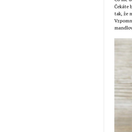
Čekáte 
tak, že 
Vzpomně
mandlovo