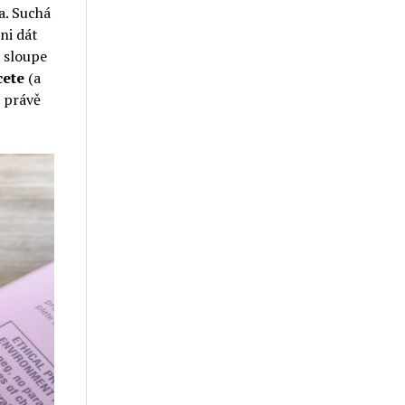
la. Suchá
ni dát
a sloupe
cete
(a
 právě