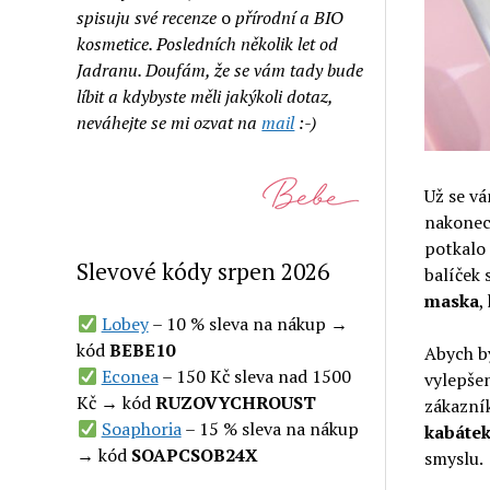
spisuju své recenze
o
přírodní a BIO
kosmetice. Posledních několik let od
Jadranu. Doufám, že se vám tady bude
líbit a kdybyste měli jakýkoli dotaz,
neváhejte se mi ozvat na
mail
:-)
Už se vá
nakonec 
potkalo 
Slevové kódy srpen 2026
balíček 
maska
,
Lobey
– 10 % sleva na nákup →
kód
BEBE10
Abych by
Econea
– 150 Kč sleva nad 1500
vylepše
Kč → kód
RUZOVYCHROUST
zákazní
Soaphoria
– 15 % sleva na nákup
kabátek
→ kód
SOAPCSOB24X
smyslu.