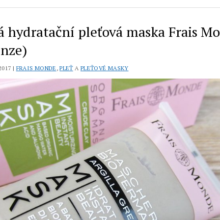
vá hydratační pleťová maska Frais M
enze)
2017 |
FRAIS MONDE
,
PLEŤ
A
PLEŤOVÉ MASKY