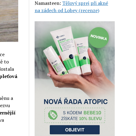
Namasteen
:
Tělový sprej při akné
na zádech od Lobey (recenze)
bce
ě to
dostala
pleťová
měnu a
dezvu
rnější
va