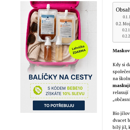
Obsah
Moj
Masková
Kdy si d
společen
na školn
maskuj
relaxuj
„občasn
Bio jílo
dvacet b
bílý jíl