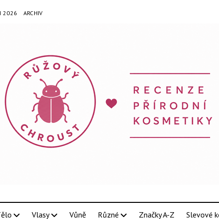
N 2026
ARCHIV
ělo
Vlasy
Vůně
Různé
Značky A-Z
Slevové k