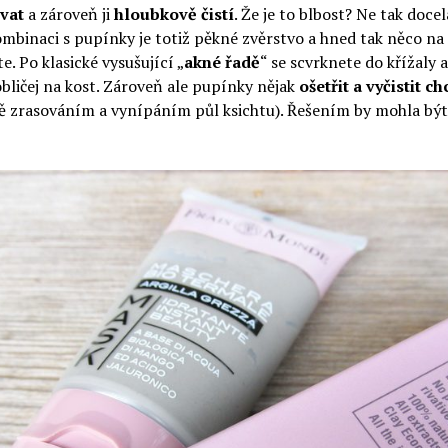
vat
a zároveň ji
hloubkově čistí
. Že je to blbost? Ne tak doce
ombinaci s pupínky je totiž pěkné zvěrstvo a hned tak něco na 
. Po klasické vysušující „
akné řadě
“ se scvrknete do křížaly 
bličej na kost. Zároveň ale pupínky nějak
ošetřit a vyčistit ch
ě zrasováním a vynípáním půl ksichtu). Řešením by mohla být