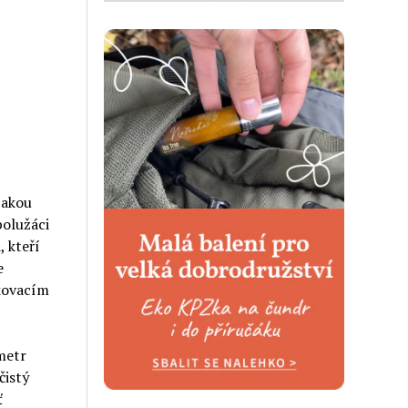
jakou
polužáci
, kteří
e
skovacím
 metr
čistý
ť