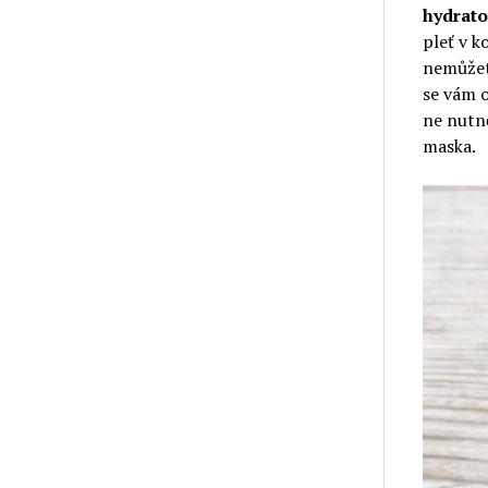
hydrato
pleť v k
nemůžete
se vám o
ne nutn
maska.