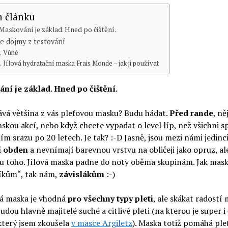
 článku
Maskování je základ. Hned po čištění.
e dojmy z testování
Vůně
Jílová hydratační maska Frais Monde – jak ji používat
ní je základ. Hned po čištění.
ává většina z vás pleťovou masku? Budu hádat.
Před rande
, ně
skou akcí, nebo když chcete vypadat o level líp, než všichni s
ím srazu po 20 letech. Je tak? :-D Jasně, jsou mezi námi jedinci
í obden
a nevnímají barevnou vrstvu na obličeji jako opruz, al
í u toho. Jílová maska padne do noty oběma skupinám. Jak ma
íkům“, tak nám,
závislákům
:-)
vá maska je vhodná
pro všechny typy pleti
, ale skákat radostí
udou hlavně majitelé suché a citlivé pleti (na kterou je super i 
, který jsem zkoušela
v masce Argiletz
). Maska totiž pomáhá ple