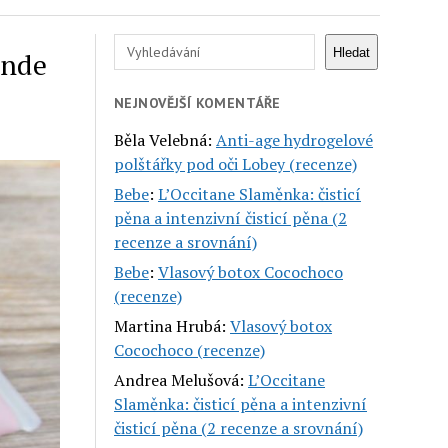
Hledat
Hledat
onde
NEJNOVĚJŠÍ KOMENTÁŘE
Běla Velebná
:
Anti-age hydrogelové
polštářky pod oči Lobey (recenze)
Bebe
:
L’Occitane Slaměnka: čisticí
pěna a intenzivní čisticí pěna (2
recenze a srovnání)
Bebe
:
Vlasový botox Cocochoco
(recenze)
Martina Hrubá
:
Vlasový botox
Cocochoco (recenze)
Andrea Melušová
:
L’Occitane
Slaměnka: čisticí pěna a intenzivní
čisticí pěna (2 recenze a srovnání)