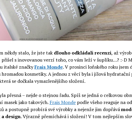
m někdy stalo, že jste tak
dlouho odkládali recenzi
, až výro
přišel s inovovanou verzí toho, co vám leží v šuplíku…? :-D M
u italské značky
Frais Monde
. V prosinci loňského roku jsem 
s hromadou kosmetiky. A jednou z věcí byla i jílová hydratační
 která se dočkala vymazlenějšího složení.
la přesná – nejde o stejnou řadu. Spíš se jedná o celkovou ob
ní masek jako takových.
Frais Monde
podle všeho reaguje na o
ků a postupně probírá své výrobky a nejenže jim dopřává
mode
 a design
. Výrazně přemíchává i složení! V tom nejlepším slo