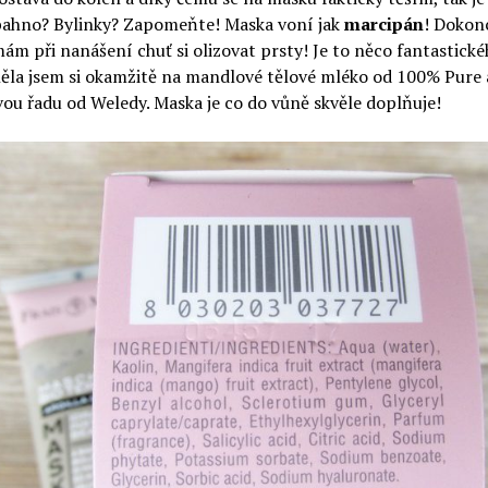
bahno? Bylinky? Zapomeňte! Maska voní jak
marcipán
! Dokon
mám při nanášení chuť si olizovat prsty! Je to něco fantastickéh
la jsem si okamžitě na mandlové tělové mléko od 100% Pure 
u řadu od Weledy. Maska je co do vůně skvěle doplňuje!