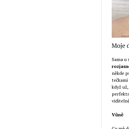
Moje d
Sama u 
rozjasn
někde p
tečkami 
když už,
perfektn
viditeln
Vůně
Co mě do