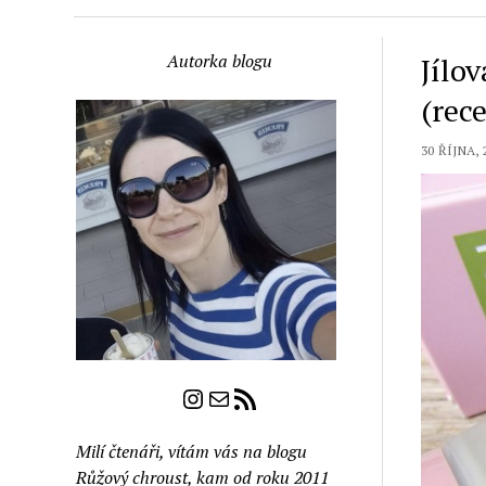
Autorka blogu
Jílo
(rec
30 ŘÍJNA, 
Instagram
E-mail
RSS zdroj
Milí čtenáři, vítám vás na blogu
Růžový chroust, kam od roku 2011