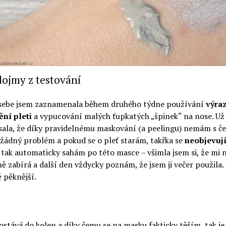
ojmy z testování
sebe jsem zaznamenala během druhého týdne používání
výra
ění pleti
a vypucování malých ťupkatých „špinek“ na nose. Už
sala, že díky pravidelnému maskování (a peelingu) nemám s č
žádný problém a pokud se o pleť starám, takřka se
neobjevuj
 tak automaticky sahám po této masce – všimla jsem si, že mi 
ě zabírá a další den vždycky poznám, že jsem ji večer použila. 
ě pěknější.
stává do kolen a díky čemu se na masku fakticky těším, tak j