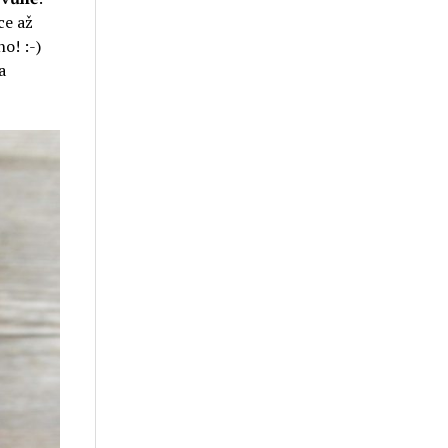
ce až
o! :-)
a