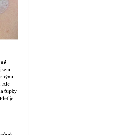
zné
 jsem
ernými
í
. Ale
na ťupky
Pleť je
e
vůně
.