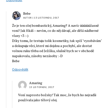
Odpovědět
Bebe
AUTOR
| 13 LISTOPADU, 2017
Že je ten olej bombastický, Amaring? A navíc úúúúúúžasně
voní! Jak říkáš – nevím, co do něj dávají, ale dělá nádherné
vlasy <3 :-)
Díky tomu, že testuju tolik kosmetiky, tak spíš "vyzobávám"
a dokupuju věci, které mi dojdou a pochybí, ale dostat
volnou ruku třeba od Ježíška, slušně bych se v obchodě
napakovala, zásoby nezásoby :-D
Bebe
Odpovědět
Amaring
13 LISTOPADU, 2017
Voní naprosto božsky! Tak moc, že bych ho nejradši
používala jako tělový olej.