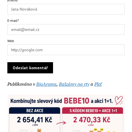
Jméno*
E-mail*
Web
Publikováno v
BioAroma
,
Balzámy na rty
a
Pleť