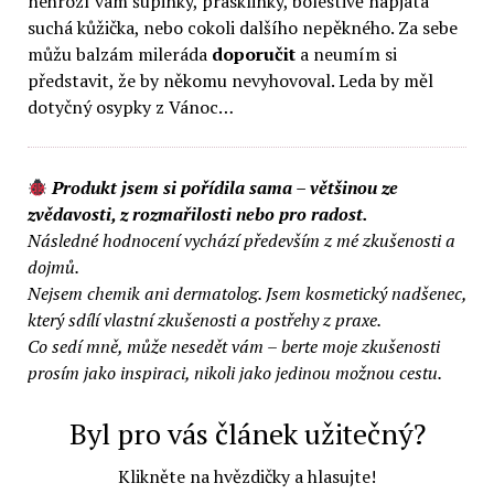
nehrozí vám šupinky, prasklinky, bolestivě napjatá
suchá kůžička, nebo cokoli dalšího nepěkného. Za sebe
můžu balzám mileráda
doporučit
a neumím si
představit, že by někomu nevyhovoval. Leda by měl
dotyčný osypky z Vánoc…
Produkt jsem si pořídila sama – většinou ze
zvědavosti, z rozmařilosti nebo pro radost.
Následné hodnocení vychází především z mé zkušenosti a
dojmů.
Nejsem chemik ani dermatolog. Jsem kosmetický nadšenec,
který sdílí vlastní zkušenosti a postřehy z praxe.
Co sedí mně, může nesedět vám – berte moje zkušenosti
prosím jako inspiraci, nikoli jako jedinou možnou cestu.
Byl pro vás článek užitečný?
Klikněte na hvězdičky a hlasujte!