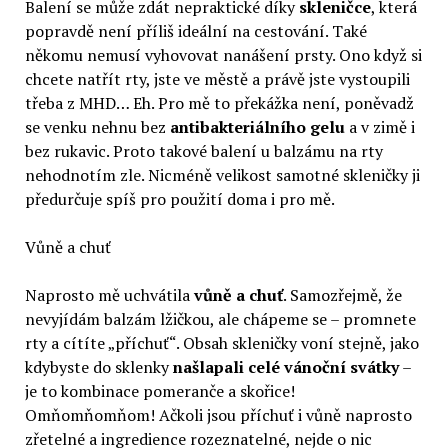
Balení se může zdát nepraktické díky
skleničce
, která
popravdě není příliš ideální na cestování. Také
někomu nemusí vyhovovat nanášení prsty. Ono když si
chcete natřít rty, jste ve městě a právě jste vystoupili
třeba z MHD… Eh. Pro mě to překážka není, poněvadž
se venku nehnu bez
antibakteriálního gelu
a v zimě i
bez rukavic. Proto takové balení u balzámu na rty
nehodnotím zle. Nicméně velikost samotné skleničky ji
předurčuje spíš pro použití doma i pro mě.
Vůně a chuť
Naprosto mě uchvátila
vůně a chuť
. Samozřejmě, že
nevyjídám balzám lžičkou, ale chápeme se – promnete
rty a cítíte „příchuť“. Obsah skleničky voní stejně, jako
kdybyste do sklenky
našlapali celé vánoční svátky
–
je to kombinace pomeranče a skořice!
Omňomňomňom! Ačkoli jsou příchuť i vůně naprosto
zřetelné a ingredience rozeznatelné, nejde o nic