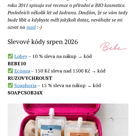
roku 2011 spisuju své recenze
o
přírodní a BIO kosmetice.
Posledních několik let od Jadranu. Doufám, že se vám tady
bude líbit a kdybyste měli jakýkoli dotaz, neváhejte se mi
ozvat na
mail
:-)
Slevové kódy srpen 2026
Lobey
– 10 % sleva na nákup → kód
BEBE10
Econea
– 150 Kč sleva nad 1500 Kč → kód
RUZOVYCHROUST
Soaphoria
– 15 % sleva na nákup → kód
SOAPCSOB24X