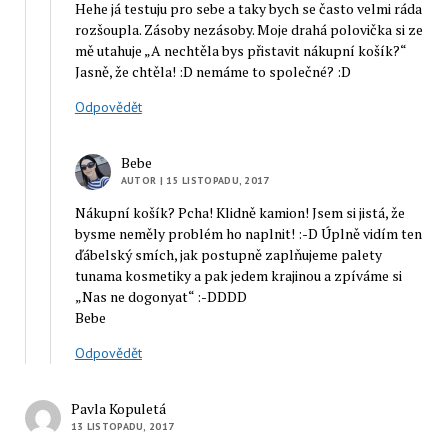
Hehe já testuju pro sebe a taky bych se často velmi ráda
rozšoupla. Zásoby nezásoby. Moje drahá polovička si ze
mě utahuje „A nechtěla bys přistavit nákupní košík?“
Jasně, že chtěla! :D nemáme to společné? :D
Odpovědět
Bebe
AUTOR
| 15 LISTOPADU, 2017
Nákupní košík? Pcha! Klidně kamion! Jsem si jistá, že
bysme neměly problém ho naplnit! :-D Úplně vidím ten
ďábelský smích, jak postupně zaplňujeme palety
tunama kosmetiky a pak jedem krajinou a zpíváme si
„Nas ne dogonyat“ :-DDDD
Bebe
Odpovědět
Pavla Kopuletá
13 LISTOPADU, 2017