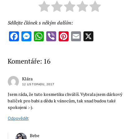
Sdílejte článek s někým dalším:
Facebook
Messenger
WhatsApp
Viber
Pinterest
Email
X
Komentáře: 16
Klára
12 LISTOPADU, 2017
Jsem ráda, že tuto kosmetiku chválíš. Vybrala jsem dárkový
balíček pro babi a dědu k vánocům, tak snad budou také
spokojeni :-).
Odpovědět
Bebe