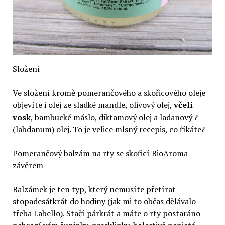
Složení
Ve složení kromě pomerančového a skořicového oleje
objevíte i olej ze sladké mandle, olivový olej,
včelí
vosk
, bambucké máslo, diktamový olej a ladanový ?
(labdanum) olej. To je velice mlsný recepis, co říkáte?
Pomerančový balzám na rty se skořicí BioAroma –
závěrem
Balzámek je ten typ, který nemusíte přetírat
stopadesátkrát do hodiny (jak mi to občas dělávalo
třeba Labello). Stačí párkrát a máte o rty postaráno –