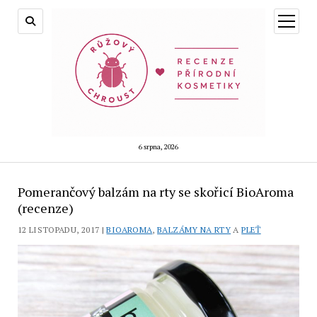
otevřít
menu
6 srpna, 2026
Pomerančový balzám na rty se skořicí BioAroma
(recenze)
12 LISTOPADU, 2017 |
BIOAROMA
,
BALZÁMY NA RTY
A
PLEŤ