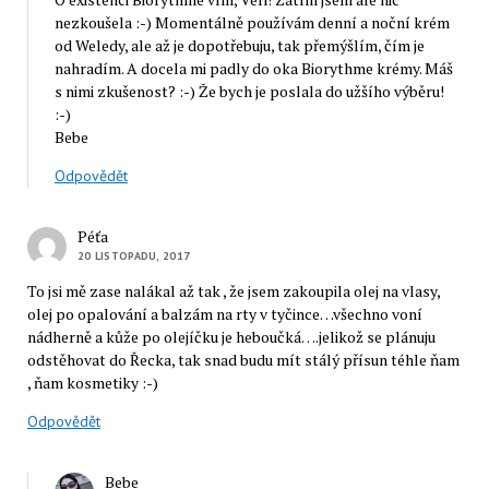
nezkoušela :-) Momentálně používám denní a noční krém
od Weledy, ale až je dopotřebuju, tak přemýšlím, čím je
nahradím. A docela mi padly do oka Biorythme krémy. Máš
s nimi zkušenost? :-) Že bych je poslala do užšího výběru!
:-)
Bebe
Odpovědět
Péťa
20 LISTOPADU, 2017
To jsi mě zase nalákal až tak , že jsem zakoupila olej na vlasy,
olej po opalování a balzám na rty v tyčince…všechno voní
nádherně a kůže po olejíčku je heboučká….jelikož se plánuju
odstěhovat do Řecka, tak snad budu mít stálý přísun téhle ňam
, ňam kosmetiky :-)
Odpovědět
Bebe