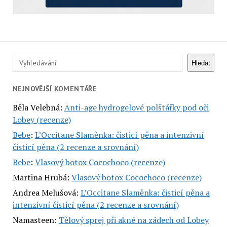
Hledat
Hledat
NEJNOVĚJŠÍ KOMENTÁŘE
Běla Velebná
:
Anti-age hydrogelové polštářky pod oči
Lobey (recenze)
Bebe
:
L’Occitane Slaměnka: čisticí pěna a intenzivní
čisticí pěna (2 recenze a srovnání)
Bebe
:
Vlasový botox Cocochoco (recenze)
Martina Hrubá
:
Vlasový botox Cocochoco (recenze)
Andrea Melušová
:
L’Occitane Slaměnka: čisticí pěna a
intenzivní čisticí pěna (2 recenze a srovnání)
Namasteen
:
Tělový sprej při akné na zádech od Lobey