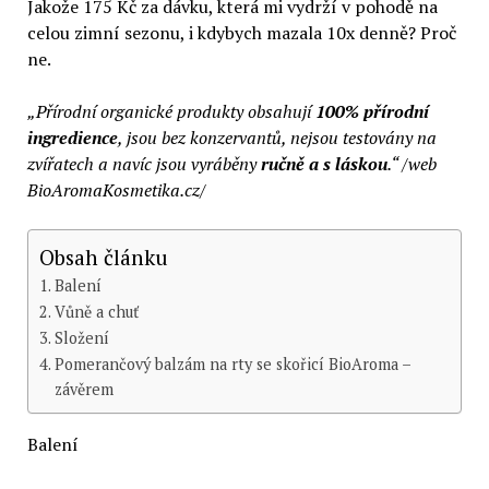
Jakože 175 Kč za dávku, která mi vydrží v pohodě na
celou zimní sezonu, i kdybych mazala 10x denně? Proč
ne.
„Přírodní organické produkty obsahují
100% přírodní
ingredience
, jsou bez konzervantů, nejsou testovány na
zvířatech a navíc jsou vyráběny
ručně a s láskou
.“ /web
BioAromaKosmetika.cz/
Obsah článku
Balení
Vůně a chuť
Složení
Pomerančový balzám na rty se skořicí BioAroma –
závěrem
Balení