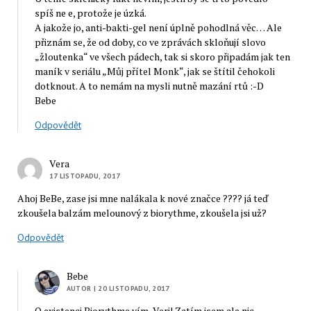
spíš ne e, protože je úzká.
A jakože jo, anti-bakti-gel není úplně pohodlná věc… Ale
přiznám se, že od doby, co ve zprávách skloňují slovo
„žloutenka“ ve všech pádech, tak si skoro připadám jak ten
maník v seriálu „Můj přítel Monk“, jak se štítil čehokoli
dotknout. A to nemám na mysli nutně mazání rtů :-D
Bebe
Odpovědět
Vera
17 LISTOPADU, 2017
Ahoj BeBe, zase jsi mne nalákala k nové značce ???? já teď
zkoušela balzám melounový z biorythme, zkoušela jsi už?
Odpovědět
Bebe
AUTOR
| 20 LISTOPADU, 2017
O existenci Biorythme vím, Veri! Zatím jsem ale nic