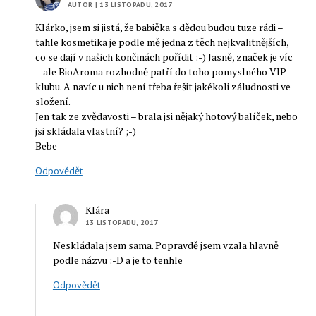
AUTOR
| 13 LISTOPADU, 2017
Klárko, jsem si jistá, že babička s dědou budou tuze rádi –
tahle kosmetika je podle mě jedna z těch nejkvalitnějších,
co se dají v našich končinách pořídit :-) Jasně, značek je víc
– ale BioAroma rozhodně patří do toho pomyslného VIP
klubu. A navíc u nich není třeba řešit jakékoli záludnosti ve
složení.
Jen tak ze zvědavosti – brala jsi nějaký hotový balíček, nebo
jsi skládala vlastní? ;-)
Bebe
Odpovědět
Klára
13 LISTOPADU, 2017
Neskládala jsem sama. Popravdě jsem vzala hlavně
podle názvu :-D a je to tenhle
Odpovědět