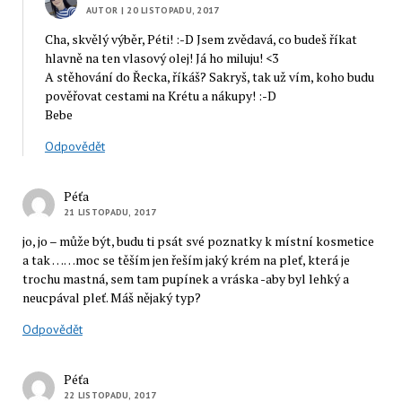
AUTOR
| 20 LISTOPADU, 2017
Cha, skvělý výběr, Péti! :-D Jsem zvědavá, co budeš říkat
hlavně na ten vlasový olej! Já ho miluju! <3
A stěhování do Řecka, říkáš? Sakryš, tak už vím, koho budu
pověřovat cestami na Krétu a nákupy! :-D
Bebe
Odpovědět
Péťa
21 LISTOPADU, 2017
jo, jo – může být, budu ti psát své poznatky k místní kosmetice
a tak ……moc se těším jen řeším jaký krém na pleť, která je
trochu mastná, sem tam pupínek a vráska -aby byl lehký a
neucpával pleť. Máš nějaký typ?
Odpovědět
Péťa
22 LISTOPADU, 2017