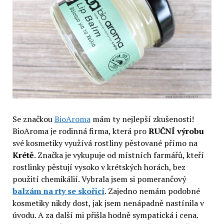
Se značkou
BioAroma
mám ty nejlepší zkušenosti!
BioAroma je rodinná firma, která pro
RUČNÍ výrobu
své kosmetiky využívá rostliny pěstované přímo na
Krétě
. Značka je vykupuje od místních farmářů, kteří
rostlinky pěstují vysoko v krétských horách, bez
použití chemikálií. Vybrala jsem si pomerančový
balzám na rty se skořicí
. Zajedno nemám podobné
kosmetiky nikdy dost, jak jsem nenápadně nastínila v
úvodu. A za další mi přišla hodně sympatická i cena.