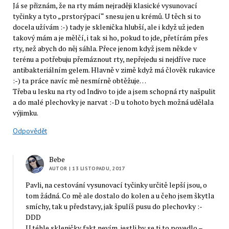
Já se přiznám, že na rty mám nejraději klasické vysunovací
tyčinky a tyto „prstorýpací“ snesu jen u krémů. U těch si to
docela užívám :-) tady je sklenička hlubší, ale i když už jeden
takový mám a je mělčí, i tak si ho, pokud to jde, přetírám přes
rty, než abych do něj sáhla. Přece jenom když jsem někde v
terénu a potřebuju přemáznout rty, nepřejedu si nejdříve ruce
antibakteriálním gelem. Hlavně v zimě když má člověk rukavice
:-) ta práce navíc mě nesmírně obtěžuje…
Třeba u lesku na rty od Indivo to jde a jsem schopná rty našpulit
a do malé plechovky je narvat :-D u tohoto bych možná udělala
výjimku.
Odpovědět
Bebe
AUTOR
| 13 LISTOPADU, 2017
Pavli, na cestování vysunovací tyčinky určitě lepší jsou, o
tom žádná. Co mě ale dostalo do kolen a u čeho jsem škytla
smíchy, tak u představy, jak špulíš pusu do plechovky :-
DDD
U téhle skleničky fakt nevím, jestli by se ti to povedlo –