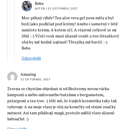
Bebe
AUTOR
| 15 LISTOPADU, 2017
Moc pěkný výběr! Ten aloe vera gel jsem měla a byl
boží jako podklad pod krémy! Anebo i samotný v létě
namísto krému. A kolem očí. A vlastně celkově se mi
líbil :-) Včelí vosk musí úžasně vonět a ten třezalkový
olej by mě hodně zajímal! Třezalka mě bavííí :-)
Bebe
Odpovědět
Amaring
12 LISTOPADU, 2017
Zrovna se chystám objednat si od BioAromy novou várku
šamponů a mého milovaného balzámu s bergamotem,
pelargonií a tea tree. :) těší mě, že ti jejich kosmetika taky tak
vyhovuje. A na moje vlasy je olej na konečky od stejné značky
nutnost. Asi tam přidávají magii, protože udělá vlasy úžasně
heboučké. :)