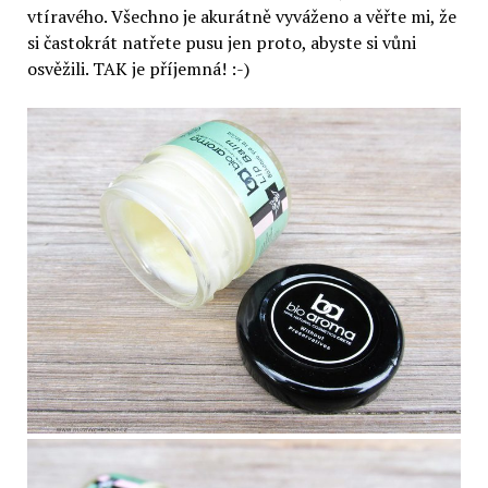
vtíravého. Všechno je akurátně vyváženo a věřte mi, že
si častokrát natřete pusu jen proto, abyste si vůni
osvěžili. TAK je příjemná! :-)