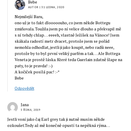
Bebe
AUTOR
| 31 LEDNA, 2020
Nejmilejší Baru,
ono už je to fakt dlooooouho, co jsem někde Bottegu
zmiňovala. Toužila jsem po ní velice dlouho a překvapil mě
s ní tehdy chlap… eeeeh, vlastně Ježíšek na Vánoce! Jsem
skákala radostí metr dvacet, protože jsem se pořád
nemohla odhodlat, jestli ji jako koupit, nebo radši neee,
protože by to byl první veliký parfém a tak… Ale Bottega
Veneta je prostě láska. Které teda Guerlain zdatně šlape na
paty, to je pravda! :-)
A kočiček posílá pac! :-*
Bebe
Odpovědět
Jana
5 ŘÍJNA, 2019
Jestli voní jako čaj Earl grey tak ji nutně musím někde
ozkoušet.Tedy až mě konečně opustí ta nepěkná rýma…