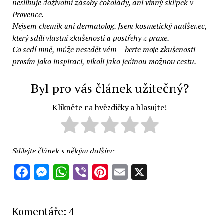
neslibuje doživotní zásoby čokolády, ani vinný sklípek v
Provence.
Nejsem chemik ani dermatolog. Jsem kosmetický nadšenec,
který sdílí vlastní zkušenosti a postřehy z praxe.
Co sedí mně, může nesedět vám – berte moje zkušenosti
prosím jako inspiraci, nikoli jako jedinou možnou cestu.
Byl pro vás článek užitečný?
Klikněte na hvězdičky a hlasujte!
Sdílejte článek s někým dalším:
Facebook
Messenger
WhatsApp
Viber
Pinterest
Email
X
Komentáře: 4