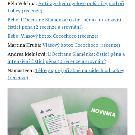
Běla Velebná
:
Anti-age hydrogelové polštářky pod oči
Lobey (recenze)
Bebe
:
L’Occitane Slaměnka: čisticí pěna a intenzivní
čisticí pěna (2 recenze a srovnání)
Bebe
:
Vlasový botox Cocochoco (recenze)
Martina Hrubá
:
Vlasový botox Cocochoco (recenze)
Andrea Melušová
:
L’Occitane Slaměnka: čisticí pěna a
intenzivní čisticí pěna (2 recenze a srovnání)
Namasteen
:
Tělový sprej při akné na zádech od Lobey
(recenze)