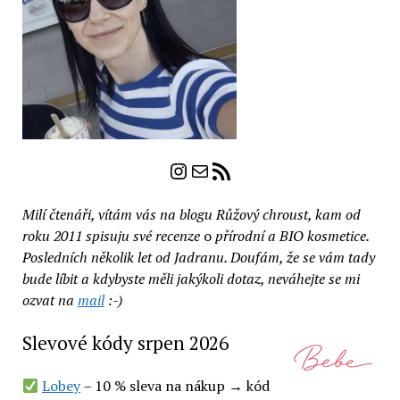
Instagram
E-mail
RSS zdroj
Milí čtenáři, vítám vás na blogu Růžový chroust, kam od
roku 2011 spisuju své recenze
o
přírodní a BIO kosmetice.
Posledních několik let od Jadranu. Doufám, že se vám tady
bude líbit a kdybyste měli jakýkoli dotaz, neváhejte se mi
ozvat na
mail
:-)
Slevové kódy srpen 2026
Lobey
– 10 % sleva na nákup → kód