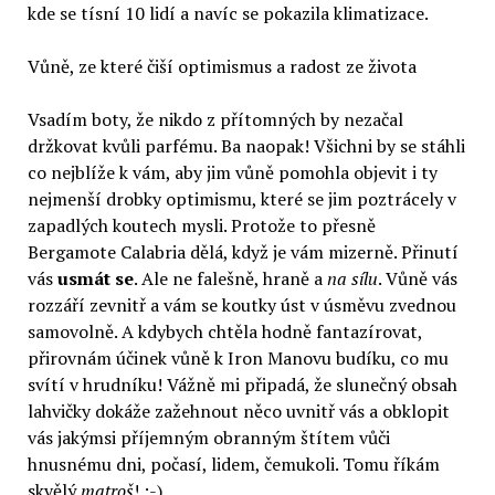
kde se tísní 10 lidí a navíc se pokazila klimatizace.
Vůně, ze které čiší optimismus a radost ze života
Vsadím boty, že nikdo z přítomných by nezačal
držkovat kvůli parfému. Ba naopak! Všichni by se stáhli
co nejblíže k vám, aby jim vůně pomohla objevit i ty
nejmenší drobky optimismu, které se jim poztrácely v
zapadlých koutech mysli. Protože to přesně
Bergamote Calabria dělá, když je vám mizerně. Přinutí
vás
usmát se
. Ale ne falešně, hraně a
na sílu
. Vůně vás
rozzáří zevnitř a vám se koutky úst v úsměvu zvednou
samovolně. A kdybych chtěla hodně fantazírovat,
přirovnám účinek vůně k Iron Manovu budíku, co mu
svítí v hrudníku! Vážně mi připadá, že slunečný obsah
lahvičky dokáže zažehnout něco uvnitř vás a obklopit
vás jakýmsi příjemným obranným štítem vůči
hnusnému dni, počasí, lidem, čemukoli. Tomu říkám
skvělý
matroš
! :-)