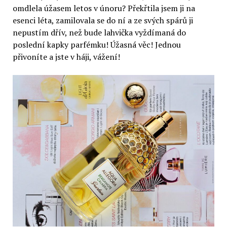
omdlela úžasem letos v únoru? Překřtila jsem ji na
esenci léta, zamilovala se do ní a ze svých spárů ji
nepustím dřív, než bude lahvička vyždímaná do
poslední kapky parfémku! Úžasná věc! Jednou
přivoníte a jste v háji, vážení!