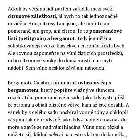
Ačkoli by většina lidí parfém zařadila mezi svěží
citrusové záležitosti
, já bych to tak jednoznačně
neviděla. Ano, citrusy tam jsou, ale není to ani
pomeranč, ani grep, ani citron. Je to
pomerančové
listí (petitgrain) a bergamot
. Tedy jemnější a
sofistikovanější verze klasických citronád, řekla bych.
Ale rovnou zapomeňte na vůni čisticích prostředků,
nebo citronové voňky do domácnosti a na mytí
nádobí. Sem vůně nesklouzává ani náhodou!
Bergamote Calabria připomíná
oslazený čaj s
bergamotem
, který popíjíte vlažný ve sluncem
rozehřátém pomerančovém sadu. Jako kdybyste přišli
ke stromu a objali olistěné větve, kam až jste dosáhli. A
vánek by z celého sadu posbíral vonné tóny a obklopil
vás jimi tak neprodyšně, jako když padnete naznak do
moře a zavře se nad vámi hladina. Vůně není těžká a
můžete si ji klidně
obléci
i na cestu vlakem do kupéčka,