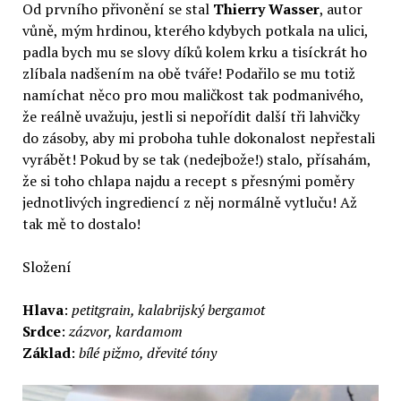
Od prvního přivonění se stal
Thierry Wasser
, autor
vůně, mým hrdinou, kterého kdybych potkala na ulici,
padla bych mu se slovy díků kolem krku a tisíckrát ho
zlíbala nadšením na obě tváře! Podařilo se mu totiž
namíchat něco pro mou maličkost tak podmanivého,
že reálně uvažuju, jestli si nepořídit další tři lahvičky
do zásoby, aby mi proboha tuhle dokonalost nepřestali
vyrábět! Pokud by se tak (nedejbože!) stalo, přísahám,
že si toho chlapa najdu a recept s přesnými poměry
jednotlivých ingrediencí z něj normálně vytluču! Až
tak mě to dostalo!
Složení
Hlava
:
petitgrain, kalabrijský bergamot
Srdce
:
zázvor, kardamom
Základ
:
bílé pižmo, dřevité tóny