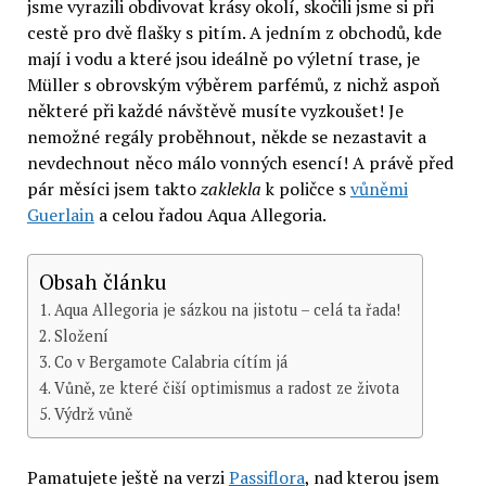
jsme vyrazili obdivovat krásy okolí, skočili jsme si při
cestě pro dvě flašky s pitím. A jedním z obchodů, kde
mají i vodu a které jsou ideálně po výletní trase, je
Müller s obrovským výběrem parfémů, z nichž aspoň
některé při každé návštěvě musíte vyzkoušet! Je
nemožné regály proběhnout, někde se nezastavit a
nevdechnout něco málo vonných esencí! A právě před
pár měsíci jsem takto
zaklekla
k poličce s
vůněmi
Guerlain
a celou řadou Aqua Allegoria.
Obsah článku
Aqua Allegoria je sázkou na jistotu – celá ta řada!
Složení
Co v Bergamote Calabria cítím já
Vůně, ze které čiší optimismus a radost ze života
Výdrž vůně
Pamatujete ještě na verzi
Passiflora
, nad kterou jsem