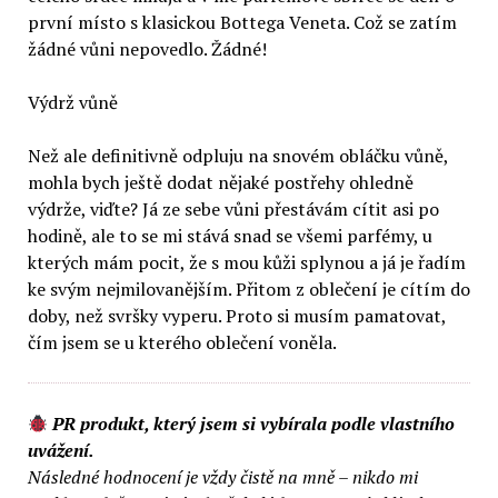
první místo s klasickou Bottega Veneta. Což se zatím
žádné vůni nepovedlo. Žádné!
Výdrž vůně
Než ale definitivně odpluju na snovém obláčku vůně,
mohla bych ještě dodat nějaké postřehy ohledně
výdrže, viďte? Já ze sebe vůni přestávám cítit asi po
hodině, ale to se mi stává snad se všemi parfémy, u
kterých mám pocit, že s mou kůži splynou a já je řadím
ke svým nejmilovanějším. Přitom z oblečení je cítím do
doby, než svršky vyperu. Proto si musím pamatovat,
čím jsem se u kterého oblečení voněla.
PR produkt, který jsem si vybírala podle vlastního
uvážení.
Následné hodnocení je vždy čistě na mně – nikdo mi