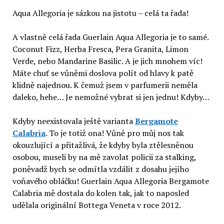
Aqua Allegoria je sázkou na jistotu – celá ta řada!
A vlastně celá řada Guerlain Aqua Allegoria je to samé.
Coconut Fizz, Herba Fresca, Pera Granita, Limon
Verde, nebo Mandarine Basilic. A je jich mnohem víc!
Máte chuť se vůněmi doslova polít od hlavy k patě
klidně najednou. K čemuž jsem v parfumerii neměla
daleko, hehe… Je nemožné vybrat si jen jednu! Kdyby…
Kdyby neexistovala ještě varianta
Bergamote
Calabria
. To je totiž ona! Vůně pro můj nos tak
okouzlující a přitažlivá, že kdyby byla ztělesněnou
osobou, museli by na mě zavolat policii za stalking,
poněvadž bych se odmítla vzdálit z dosahu jejího
voňavého obláčku! Guerlain Aqua Allegoria Bergamote
Calabria mě dostala do kolen tak, jak to naposled
udělala originální Bottega Veneta v roce 2012.