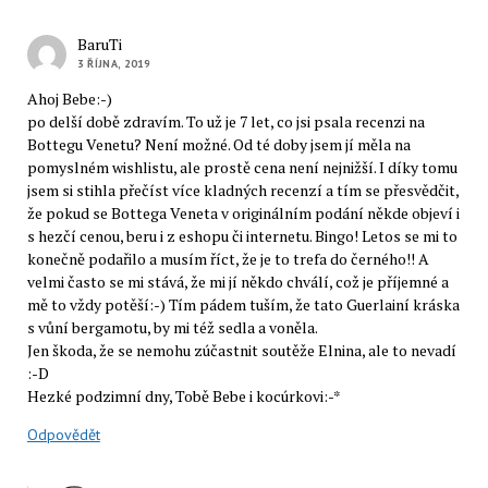
BaruTi
3 ŘÍJNA, 2019
Ahoj Bebe:-)
po delší době zdravím. To už je 7 let, co jsi psala recenzi na
Bottegu Venetu? Není možné. Od té doby jsem jí měla na
pomyslném wishlistu, ale prostě cena není nejnižší. I díky tomu
jsem si stihla přečíst více kladných recenzí a tím se přesvědčit,
že pokud se Bottega Veneta v originálním podání někde objeví i
s hezčí cenou, beru i z eshopu či internetu. Bingo! Letos se mi to
konečně podařilo a musím říct, že je to trefa do černého!! A
velmi často se mi stává, že mi jí někdo chválí, což je příjemné a
mě to vždy potěší:-) Tím pádem tuším, že tato Guerlainí kráska
s vůní bergamotu, by mi též sedla a voněla.
Jen škoda, že se nemohu zúčastnit soutěže Elnina, ale to nevadí
:-D
Hezké podzimní dny, Tobě Bebe i kocúrkovi:-*
Odpovědět