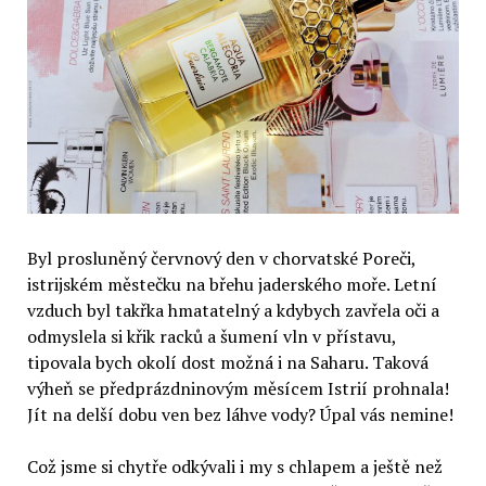
Byl prosluněný červnový den v chorvatské Poreči,
istrijském městečku na břehu jaderského moře. Letní
vzduch byl takřka hmatatelný a kdybych zavřela oči a
odmyslela si křik racků a šumení vln v přístavu,
tipovala bych okolí dost možná i na Saharu. Taková
výheň se předprázdninovým měsícem Istrií prohnala!
Jít na delší dobu ven bez láhve vody? Úpal vás nemine!
Což jsme si chytře odkývali i my s chlapem a ještě než