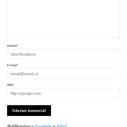
Jméno*
E-mail*
Web
Publikováno v
Guerlain
a
Vůně