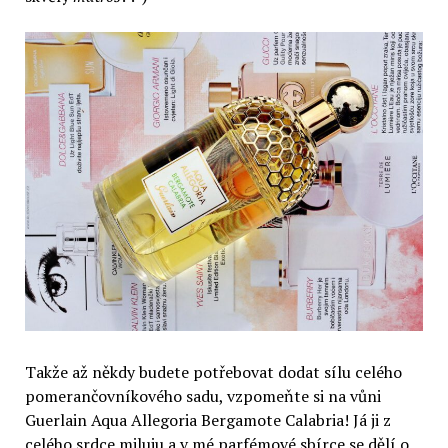
Takže až někdy budete potřebovat dodat sílu celého
pomerančovníkového sadu, vzpomeňte si na vůni
Guerlain Aqua Allegoria Bergamote Calabria! Já ji z
celého srdce miluju a v mé parfémové sbírce se dělí o