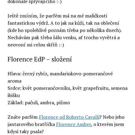
dokonale splývajícího :-)
Ještě zmíním, že parfém má na mé maličkosti
fantastickou výdrž. A to jak na kůži, tak na oblečení
(kde ho spolehlivě poznám třeba po několika dnech).
Nechávám pak třeba šálu venku, ať trochu vyvětrá a
neovoní mi celou skříň :-)
Florence EdP – složení
Hlava: černý rybíz, mandarinkovo-pomerančové
aroma
Srdce: květ pomerančovníku, květ grapefruitu, semena
ibišku
Základ: pačuli, ambra, pižmo
Znáte parfém
Florence od Roberto Cavalli
? Nebo jeho
jantarového bratříčka
Florence Amber
, o kterém jsem
kdysi taky psala?