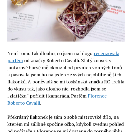
Není tomu tak dlouho, co jsem na blogu
recenzovala
parfém
od značky Roberto Cavalli. Zlatý kousek v
jantarové barvě mě okouzlil od prvních vonných tónů
a pasovala jsem ho na jeden ze svých nejoblíbenějších
flakonků. A poněvadž se mi toskánská značka RC trefila
do vkusu tak, jako dlouho nic, rozhodla jsem se
„zlatíčku“ pořídit i kamaráda. Parfém
Florence
Roberto Cavalli
.
Překrásný flakonek je sám o sobě mistrovské dílo, na
kterém mi zálibně spočine očko, kdykoli zvednu pohled
od počítače a Florence se mi dostane do zorného úhlu.