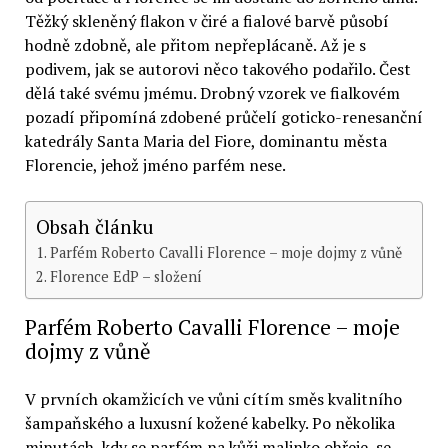
Těžký skleněný flakon v čiré a fialové barvě působí
hodně zdobně, ale přitom nepřeplácaně. Až je s
podivem, jak se autorovi něco takového podařilo. Čest
dělá také svému jmému. Drobný vzorek ve fialkovém
pozadí připomíná zdobené průčelí goticko-renesanční
katedrály Santa Maria del Fiore, dominantu města
Florencie, jehož jméno parfém nese.
Obsah článku
Parfém Roberto Cavalli Florence – moje dojmy z vůně
Florence EdP – složení
Parfém Roberto Cavalli Florence – moje
dojmy z vůně
V prvních okamžicích ve vůni cítím směs kvalitního
šampaňského a luxusní kožené kabelky. Po několika
minutách, kdy se parfém na kůži malinko ohřeje, se