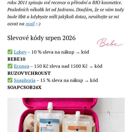
roku 2011 spisuju své recenze
o
přírodní a BIO kosmetice.
Posledních několik let od Jadranu. Doufám, že se vám tady
bude líbit a kdybyste měli jakýkoli dotaz, neváhejte se mi
ozvat na
mail
:-)
Slevové kódy srpen 2026
Lobey
– 10 % sleva na nákup → kód
BEBE10
Econea
– 150 Kč sleva nad 1500 Kč → kód
RUZOVYCHROUST
Soaphoria
– 15 % sleva na nákup → kód
SOAPCSOB24X