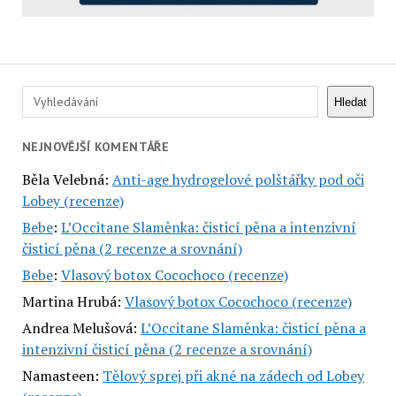
Hledat
Hledat
NEJNOVĚJŠÍ KOMENTÁŘE
Běla Velebná
:
Anti-age hydrogelové polštářky pod oči
Lobey (recenze)
Bebe
:
L’Occitane Slaměnka: čisticí pěna a intenzivní
čisticí pěna (2 recenze a srovnání)
Bebe
:
Vlasový botox Cocochoco (recenze)
Martina Hrubá
:
Vlasový botox Cocochoco (recenze)
Andrea Melušová
:
L’Occitane Slaměnka: čisticí pěna a
intenzivní čisticí pěna (2 recenze a srovnání)
Namasteen
:
Tělový sprej při akné na zádech od Lobey