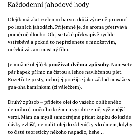
Každodenní jahodové hody
Olejík má zlatozelenou barvu a kůži výrazně provoní
po lesních jahodách. Příjemné je, že aroma přetrvává
poměrně dlouho. Olej se také překvapivě rychle
vstřebává a pokud to nepřeženete s množstvím,
nečeká vás ani mastný film.
Je možné olejíček
používat dvěma způsoby
. Nanesete
pár kapek přímo na čistou a lehce navlhčenou pleť.
Rozetřete prsty, nebo jej použijte jako základ masáže s
gua-sha kamínkem (či válečkem).
Druhý způsob – přidejte olej do vašeho oblíbeného
denního či nočního krému a vyrobte z něj výživnější
verzi. Mám na mysli samozřejmě přidat kapku do každé
dávky zvlášť, ne nalít olej do skleničky s krémem, kdyby
to čistě teoreticky někoho napadlo, hehe…