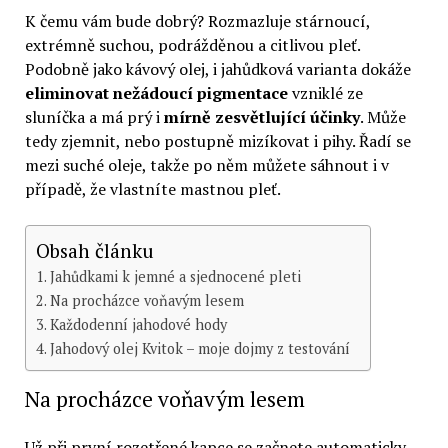
K čemu vám bude dobrý? Rozmazluje stárnoucí,
extrémně suchou, podrážděnou a citlivou pleť.
Podobně jako kávový olej, i jahůdková varianta dokáže
eliminovat nežádoucí pigmentace
vzniklé ze
sluníčka a má prý i
mírně zesvětlující účinky
. Může
tedy zjemnit, nebo postupně mizíkovat i pihy. Řadí se
mezi suché oleje, takže po něm můžete sáhnout i v
případě, že vlastníte mastnou pleť.
Obsah článku
Jahůdkami k jemné a sjednocené pleti
Na procházce voňavým lesem
Každodenní jahodové hody
Jahodový olej Kvitok – moje dojmy z testování
Na procházce voňavým lesem
Už při první rozetřené kapce se začnete automaticky