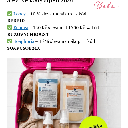
Slevové kódy srpen 2026
Lobey
– 10 % sleva na nákup → kód
BEBE10
Econea
– 150 Kč sleva nad 1500 Kč → kód
RUZOVYCHROUST
Soaphoria
– 15 % sleva na nákup → kód
SOAPCSOB24X