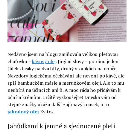
Nedávno jsem na blogu zmiňovala velikou pleťovou
chuťovku –
kávový olej
. Jinými slovy – po ránu jeden
šálek klasiky na dva hlty, druhý v kapkách na obličej.
Navzdory logickému očekávání ale nevoní po kávě, ale
spíš bambuckém másle a meruňkovém oleji. Ale to mu
neubírá na účincích ani ň. A moc ráda ho přidávám k
očním krémům. Určitě vyzkoušejte! Dneska vám od
stejné značky ukážu další zajímavý kousek, a to
jahodový olej
Kvitok.
Jahůdkami k jemné a sjednocené pleti