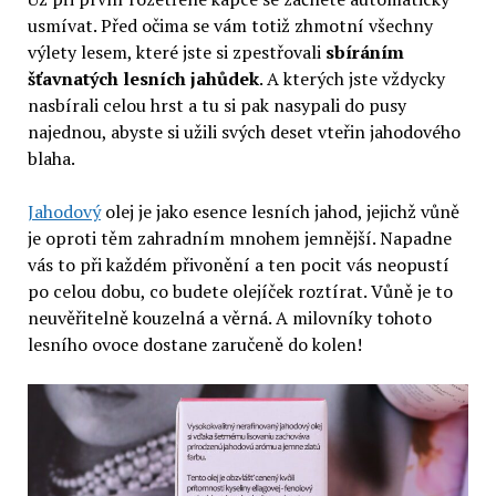
usmívat. Před očima se vám totiž zhmotní všechny
výlety lesem, které jste si zpestřovali
sbíráním
šťavnatých lesních jahůdek
. A kterých jste vždycky
nasbírali celou hrst a tu si pak nasypali do pusy
najednou, abyste si užili svých deset vteřin jahodového
blaha.
Jahodový
olej je jako esence lesních jahod, jejichž vůně
je oproti těm zahradním mnohem jemnější. Napadne
vás to při každém přivonění a ten pocit vás neopustí
po celou dobu, co budete olejíček roztírat. Vůně je to
neuvěřitelně kouzelná a věrná. A milovníky tohoto
lesního ovoce dostane zaručeně do kolen!