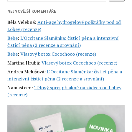
NEJNOVĚJŠÍ KOMENTÁŘE
Běla Velebná
:
Anti-age hydrogelové polštářky pod oči
Lobey (recenze)
Bebe
:
L’Occitane Slaměnka: čisticí pěna a intenzivní
čisticí pěna (2 recenze a srovnání)
Bebe
:
Vlasový botox Cocochoco (recenze)
Martina Hrubá
:
Vlasový botox Cocochoco (recenze)
Andrea Melušová
:
L’Occitane Slaměnka: čisticí pěna a
intenzivní čisticí pěna (2 recenze a srovnání)
Namasteen
:
Tělový sprej při akné na zádech od Lobey
(recenze)