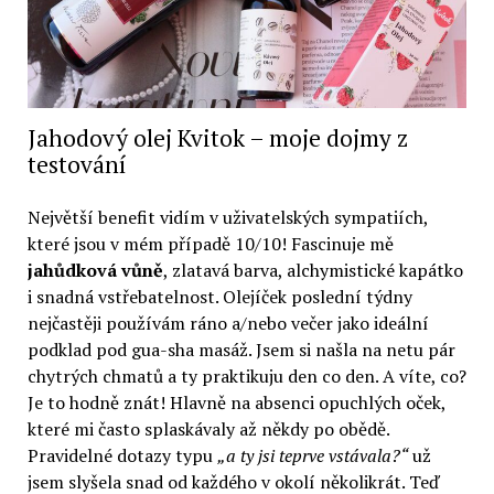
Jahodový olej Kvitok – moje dojmy z
testování
Největší benefit vidím v uživatelských sympatiích,
které jsou v mém případě 10/10! Fascinuje mě
jahůdková vůně
, zlatavá barva, alchymistické kapátko
i snadná vstřebatelnost. Olejíček poslední týdny
nejčastěji používám ráno a/nebo večer jako ideální
podklad pod gua-sha masáž. Jsem si našla na netu pár
chytrých chmatů a ty praktikuju den co den. A víte, co?
Je to hodně znát! Hlavně na absenci opuchlých oček,
které mi často splaskávaly až někdy po obědě.
Pravidelné dotazy typu
„a ty jsi teprve vstávala?“
už
jsem slyšela snad od každého v okolí několikrát. Teď