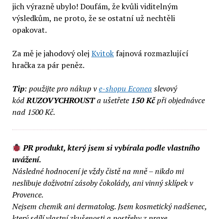
jich výrazně ubylo! Doufám, že kvůli viditelným
výsledkům, ne proto, že se ostatní už nechtěli
opakovat.
Za mě je jahodový olej
Kvitok
fajnová rozmazlující
hračka za pár peněz.
Tip
: použijte pro nákup v
e-shopu Econea
slevový
kód
RUZOVYCHROUST
a ušetřete
150 Kč
při objednávce
nad 1500 Kč.
PR produkt, který jsem si vybírala podle vlastního
uvážení.
Následné hodnocení je vždy čistě na mně – nikdo mi
neslibuje doživotní zásoby čokolády, ani vinný sklípek v
Provence.
Nejsem chemik ani dermatolog. Jsem kosmetický nadšenec,
který sdílí vlastní zkušenosti a postřehy z praxe.