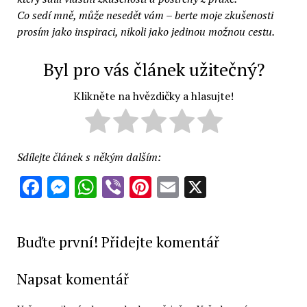
Co sedí mně, může nesedět vám – berte moje zkušenosti
prosím jako inspiraci, nikoli jako jedinou možnou cestu.
Byl pro vás článek užitečný?
Klikněte na hvězdičky a hlasujte!
Sdílejte článek s někým dalším:
Facebook
Messenger
WhatsApp
Viber
Pinterest
Email
X
Buďte první! Přidejte komentář
Napsat komentář