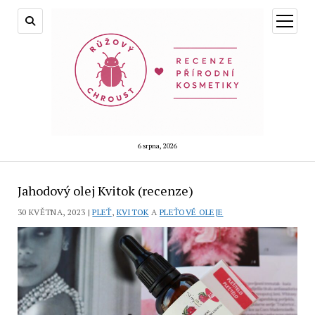
otevřít
menu
6 srpna, 2026
Jahodový olej Kvitok (recenze)
30 KVĚTNA, 2023 |
PLEŤ
,
KVITOK
A
PLEŤOVÉ OLEJE