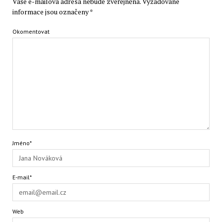
Vaše e-mailová adresa nebude zveřejněna.
Vyžadované
informace jsou označeny
*
Okomentovat
Jméno*
E-mail*
Web