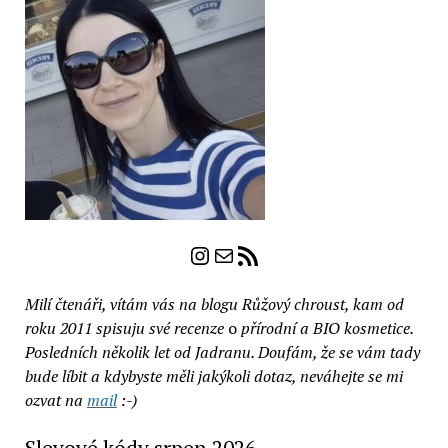
Instagram
E-mail
RSS zdroj
Milí čtenáři, vítám vás na blogu Růžový chroust, kam od
roku 2011 spisuju své recenze
o
přírodní a BIO kosmetice.
Posledních několik let od Jadranu. Doufám, že se vám tady
bude líbit a kdybyste měli jakýkoli dotaz, neváhejte se mi
ozvat na
mail
:-)