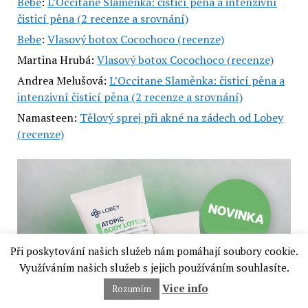
Bebe
:
L’Occitane Slaměnka: čisticí pěna a intenzivní
čisticí pěna (2 recenze a srovnání)
Bebe
:
Vlasový botox Cocochoco (recenze)
Martina Hrubá
:
Vlasový botox Cocochoco (recenze)
Andrea Melušová
:
L’Occitane Slaměnka: čisticí pěna a
intenzivní čisticí pěna (2 recenze a srovnání)
Namasteen
:
Tělový sprej při akné na zádech od Lobey
(recenze)
Při poskytování našich služeb nám pomáhají soubory cookie.
Využíváním našich služeb s jejich používáním souhlasíte.
Vice info
Rozumím