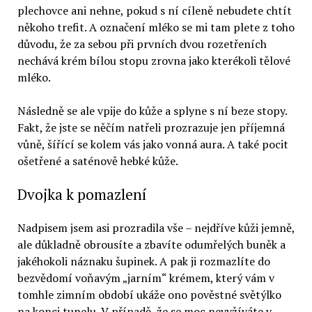
plechovce ani nehne, pokud s ní cíleně nebudete chtít
někoho trefit. A označení mléko se mi tam plete z toho
důvodu, že za sebou při prvních dvou rozetřeních
nechává krém bílou stopu zrovna jako kterékoli tělové
mléko.
Následně se ale vpije do kůže a splyne s ní beze stopy.
Fakt, že jste se něčím natřeli prozrazuje jen příjemná
vůně, šířící se kolem vás jako vonná aura. A také pocit
ošetřené a saténově hebké kůže.
Dvojka k pomazlení
Nadpisem jsem asi prozradila vše – nejdříve kůži jemně,
ale důkladně obrousíte a zbavíte odumřelých buněk a
jakéhokoli náznaku šupinek. A pak ji rozmazlíte do
bezvědomí voňavým „jarním“ krémem, který vám v
tomhle zimním období ukáže ono pověstné světýlko
na konci tunelu. V případě, že se moc nevyžíváte v