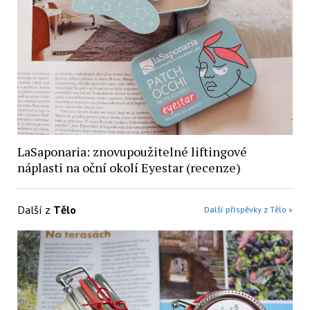
LaSaponaria: znovupoužitelné liftingové
náplasti na oční okolí Eyestar (recenze)
Další z
Tělo
Další příspěvky z Tělo »