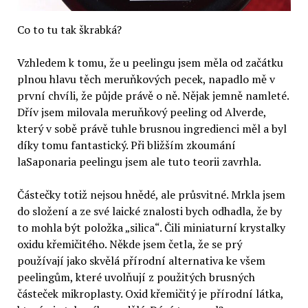
Co to tu tak škrabká?
Vzhledem k tomu, že u peelingu jsem měla od začátku
plnou hlavu těch meruňkových pecek, napadlo mě v
první chvíli, že půjde právě o ně. Nějak jemně namleté.
Dřív jsem milovala meruňkový peeling od Alverde,
který v sobě právě tuhle brusnou ingredienci měl a byl
díky tomu fantastický. Při bližším zkoumání
laSaponaria peelingu jsem ale tuto teorii zavrhla.
Částečky totiž nejsou hnědé, ale průsvitné. Mrkla jsem
do složení a ze své laické znalosti bych odhadla, že by
to mohla být položka „silica“. Čili miniaturní krystalky
oxidu křemičitého. Někde jsem četla, že se prý
používají jako skvělá přírodní alternativa ke všem
peelingům, které uvolňují z použitých brusných
částeček mikroplasty. Oxid křemičitý je přírodní látka,