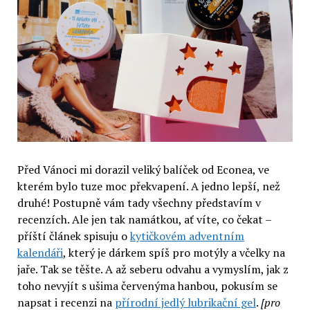
Před Vánoci mi dorazil veliký balíček od Econea, ve
kterém bylo tuze moc překvapení. A jedno lepší, než
druhé! Postupně vám tady všechny představím v
recenzích. Ale jen tak namátkou, ať víte, co čekat –
příští článek spisuju o
kytičkovém adventním
kalendáři
, který je dárkem spíš pro motýly a včelky na
jaře. Tak se těšte. A až seberu odvahu a vymyslím, jak z
toho nevyjít s ušima červenýma hanbou, pokusím se
napsat i recenzi na
přírodní jedlý lubrikační gel
.
[pro