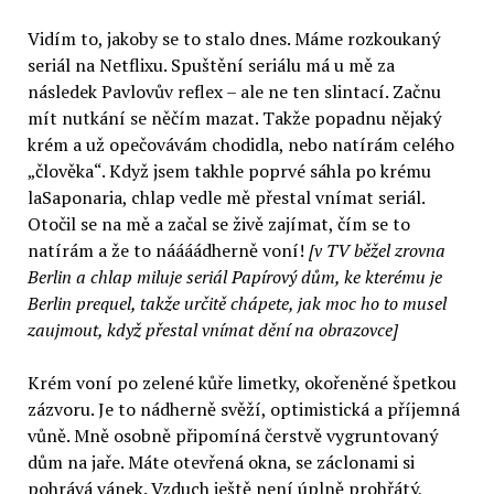
Vidím to, jakoby se to stalo dnes. Máme rozkoukaný
seriál na Netflixu. Spuštění seriálu má u mě za
následek Pavlovův reflex – ale ne ten slintací. Začnu
mít nutkání se něčím mazat. Takže popadnu nějaký
krém a už opečovávám chodidla, nebo natírám celého
„člověka“. Když jsem takhle poprvé sáhla po krému
laSaponaria, chlap vedle mě přestal vnímat seriál.
Otočil se na mě a začal se živě zajímat, čím se to
natírám a že to náááádherně voní!
[v TV běžel zrovna
Berlin a chlap miluje seriál Papírový dům, ke kterému je
Berlin prequel, takže určitě chápete, jak moc ho to musel
zaujmout, když přestal vnímat dění na obrazovce]
Krém voní po zelené kůře limetky, okořeněné špetkou
zázvoru. Je to nádherně svěží, optimistická a příjemná
vůně. Mně osobně připomíná čerstvě vygruntovaný
dům na jaře. Máte otevřená okna, se záclonami si
pohrává vánek. Vzduch ještě není úplně prohřátý,