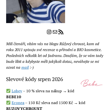
Instagram
E-mail
RSS zdroj
Milí čtenáři, vítám vás na blogu Růžový chroust, kam od
roku 2011 spisuju své recenze
o
přírodní a BIO kosmetice.
Posledních několik let od Jadranu. Doufám, že se vám tady
bude líbit a kdybyste měli jakýkoli dotaz, neváhejte se mi
ozvat na
mail
:-)
Slevové kódy srpen 2026
Lobey
– 10 % sleva na nákup → kód
BEBE10
Econea
– 150 Kč sleva nad 1500 Kč → kód
RUZOVYCHROUST