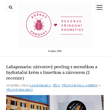
otevřít
menu
8 srpna, 2026
LaSaponaria: zázvorový peeling s meruňkou a
hydratační krém s limetkou a zázvorem (2
recenze)
10 LEDNA, 2024 |
LASAPONARIA
,
TĚLO
,
TĚLOVÁ MÁSLA A KRÉMY
A
TĚLOVÉ PEELINGY