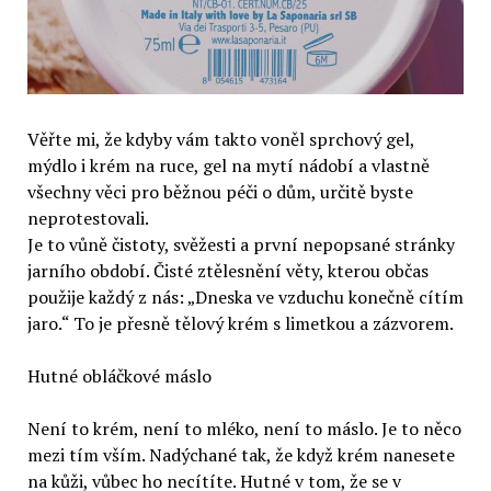
Věřte mi, že kdyby vám takto voněl sprchový gel,
mýdlo i krém na ruce, gel na mytí nádobí a vlastně
všechny věci pro běžnou péči o dům, určitě byste
neprotestovali.
Je to vůně čistoty, svěžesti a první nepopsané stránky
jarního období. Čisté ztělesnění věty, kterou občas
použije každý z nás: „Dneska ve vzduchu konečně cítím
jaro.“ To je přesně tělový krém s limetkou a zázvorem.
Hutné obláčkové máslo
Není to krém, není to mléko, není to máslo. Je to něco
mezi tím vším. Nadýchané tak, že když krém nanesete
na kůži, vůbec ho necítíte. Hutné v tom, že se v