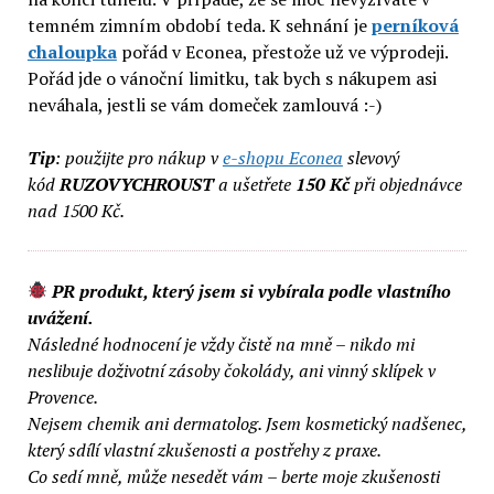
temném zimním období teda. K sehnání je
perníková
chaloupka
pořád v Econea, přestože už ve výprodeji.
Pořád jde o vánoční limitku, tak bych s nákupem asi
neváhala, jestli se vám domeček zamlouvá :-)
Tip
: použijte pro nákup v
e-shopu Econea
slevový
kód
RUZOVYCHROUST
a ušetřete
150 Kč
při objednávce
nad 1500 Kč.
PR produkt, který jsem si vybírala podle vlastního
uvážení.
Následné hodnocení je vždy čistě na mně – nikdo mi
neslibuje doživotní zásoby čokolády, ani vinný sklípek v
Provence.
Nejsem chemik ani dermatolog. Jsem kosmetický nadšenec,
který sdílí vlastní zkušenosti a postřehy z praxe.
Co sedí mně, může nesedět vám – berte moje zkušenosti