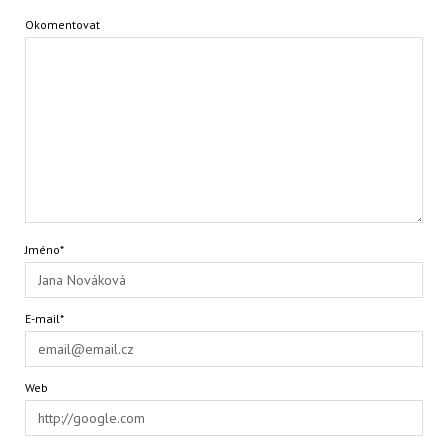
Okomentovat
Jméno*
E-mail*
Web