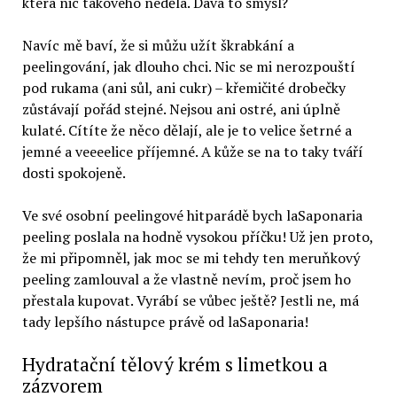
která nic takového nedělá. Dává to smysl?
Navíc mě baví, že si můžu užít škrabkání a
peelingování, jak dlouho chci. Nic se mi nerozpouští
pod rukama (ani sůl, ani cukr) – křemičité drobečky
zůstávají pořád stejné. Nejsou ani ostré, ani úplně
kulaté. Cítíte že něco dělají, ale je to velice šetrné a
jemné a veeeelice příjemné. A kůže se na to taky tváří
dosti spokojeně.
Ve své osobní peelingové hitparádě bych laSaponaria
peeling poslala na hodně vysokou příčku! Už jen proto,
že mi připomněl, jak moc se mi tehdy ten meruňkový
peeling zamlouval a že vlastně nevím, proč jsem ho
přestala kupovat. Vyrábí se vůbec ještě? Jestli ne, má
tady lepšího nástupce právě od laSaponaria!
Hydratační tělový krém s limetkou a
zázvorem