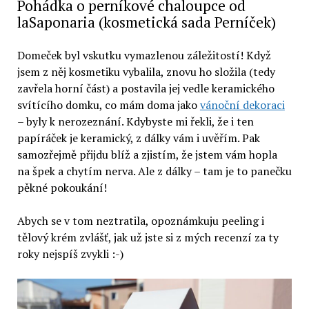
Pohádka o perníkové chaloupce od
laSaponaria (kosmetická sada Perníček)
Domeček byl vskutku vymazlenou záležitostí! Když
jsem z něj kosmetiku vybalila, znovu ho složila (tedy
zavřela horní část) a postavila jej vedle keramického
svítícího domku, co mám doma jako
vánoční dekoraci
– byly k nerozeznání. Kdybyste mi řekli, že i ten
papíráček je keramický, z dálky vám i uvěřím. Pak
samozřejmě přijdu blíž a zjistím, že jstem vám hopla
na špek a chytím nerva. Ale z dálky – tam je to panečku
pěkné pokoukání!
Abych se v tom neztratila, opoznámkuju peeling i
tělový krém zvlášť, jak už jste si z mých recenzí za ty
roky nejspíš zvykli :-)