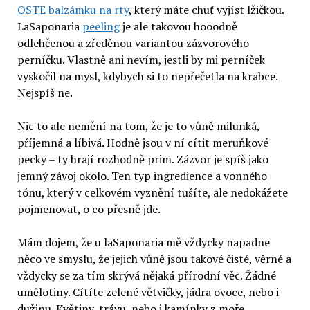
OSTE balzámku na rty
, který máte chuť vyjíst lžičkou.
LaSaponaria
peeling
je ale takovou hooodně
odlehčenou a zředěnou variantou zázvorového
perníčku. Vlastně ani nevím, jestli by mi perníček
vyskočil na mysl, kdybych si to nepřečetla na krabce.
Nejspíš ne.
Nic to ale nemění na tom, že je to vůně milunká,
příjemná a líbivá. Hodně jsou v ní cítit meruňkové
pecky – ty hrají rozhodně prim. Zázvor je spíš jako
jemný závoj okolo. Ten typ ingredience a vonného
tónu, který v celkovém vyznění tušíte, ale nedokážete
pojmenovat, o co přesně jde.
Mám dojem, že u laSaponaria mě vždycky napadne
něco ve smyslu, že jejich vůně jsou takové čisté, věrné a
vždycky se za tím skrývá nějaká přírodní věc. Žádné
umělotiny. Cítíte zelené větvičky, jádra ovoce, nebo i
dužinu. Květiny, trávu, nebo i kamínky z moře