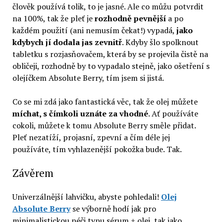
člověk používá tolik, to je jasné. Ale co můžu potvrdit
na 100%, tak že pleť je
rozhodně pevnější
a po
každém použití (ani nemusím čekat!) vypadá,
jako
kdybych jí dodala jas zevnitř
. Kdyby šlo spolknout
tabletku s rozjasňovačem, která by se projevila čistě na
obličeji, rozhodně by to vypadalo stejně, jako ošetření s
olejíčkem Absolute Berry, tím jsem si jistá.
Co se mi zdá jako fantastická věc, tak že olej můžete
míchat, s čímkoli uznáte za vhodné
. Ať používáte
cokoli, můžete k tomu Absolute Berry směle přidat.
Pleť nezatíží, projasní, zpevní a čím déle jej
používáte, tím vyhlazenější pokožka bude. Tak.
Závěrem
Univerzálnější lahvičku, abyste pohledali!
Olej
Absolute Berry
se výborně hodí jak pro
minimalistickou péči typu sérum + olej, tak jako