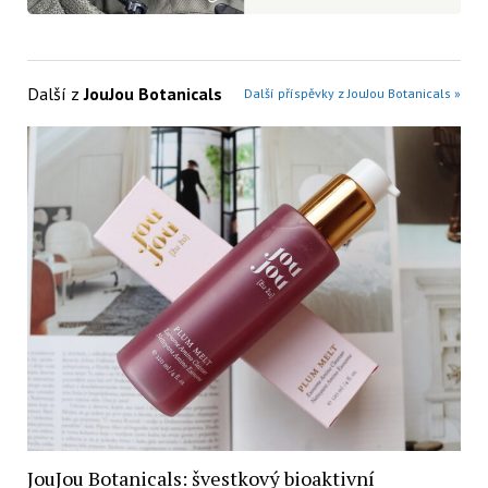
Další z
JouJou Botanicals
Další příspěvky z JouJou Botanicals »
JouJou Botanicals: švestkový bioaktivní