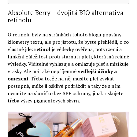
Absolute Berry – dvojitá BIO alternativa
retinolu
O retinolu byly na stránkách tohoto blogu popsány
kilometry textu, ale pro jistotu, že byste přehlédli, o co
vlastně jde:
retinol
je vědecky ověřená, potvrzená a
funkční záležitost proti stárnutí pleti, která má reálné
výsledky. Viditelně vyhlazuje a omlazuje pleť a mizíkuje
vrásky. Ale má také nepříjemné
vedlejší účinky a
omezení
. Třeba to, že na něj musíte pleť zvykat
postupně, může ji ošklivě podráždit a taky že s ním
nesmíte na sluníčko bez SPF ochrany, jinak riskujete
třeba výsev pigmentových skvrn.