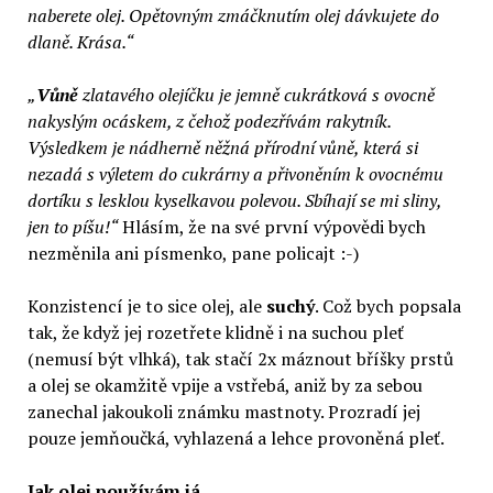
naberete olej. Opětovným zmáčknutím olej dávkujete do
dlaně. Krása.“
„
Vůně
zlatavého olejíčku je jemně cukrátková s ovocně
nakyslým ocáskem, z čehož podezřívám rakytník.
Výsledkem je nádherně něžná přírodní vůně, která si
nezadá s výletem do cukrárny a přivoněním k ovocnému
dortíku s lesklou kyselkavou polevou. Sbíhají se mi sliny,
jen to píšu!“
Hlásím, že na své první výpovědi bych
nezměnila ani písmenko, pane policajt :-)
Konzistencí je to sice olej, ale
suchý
. Což bych popsala
tak, že když jej rozetřete klidně i na suchou pleť
(nemusí být vlhká), tak stačí 2x máznout bříšky prstů
a olej se okamžitě vpije a vstřebá, aniž by za sebou
zanechal jakoukoli známku mastnoty. Prozradí jej
pouze jemňoučká, vyhlazená a lehce provoněná pleť.
Jak olej používám já