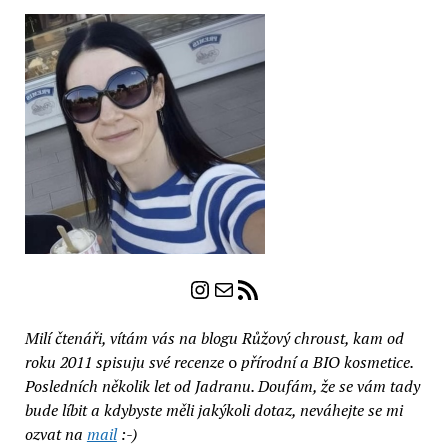
Instagram
E-mail
RSS zdroj
Milí čtenáři, vítám vás na blogu Růžový chroust, kam od
roku 2011 spisuju své recenze
o
přírodní a BIO kosmetice.
Posledních několik let od Jadranu. Doufám, že se vám tady
bude líbit a kdybyste měli jakýkoli dotaz, neváhejte se mi
ozvat na
mail
:-)