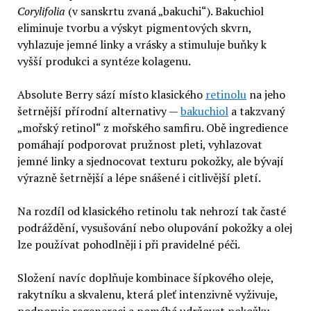
Corylifolia
(v sanskrtu zvaná „bakuchi“). Bakuchiol
eliminuje tvorbu a výskyt pigmentových skvrn,
vyhlazuje jemné linky a vrásky a stimuluje buňky k
vyšší produkci a syntéze kolagenu.
Absolute Berry sází místo klasického
retinolu
na jeho
šetrnější přírodní alternativy —
bakuchiol
a takzvaný
„mořský retinol“ z mořského samfiru. Obě ingredience
pomáhají podporovat pružnost pleti, vyhlazovat
jemné linky a sjednocovat texturu pokožky, ale bývají
výrazně šetrnější a lépe snášené i citlivější pletí.
Na rozdíl od klasického retinolu tak nehrozí tak časté
podráždění, vysušování nebo olupování pokožky a olej
lze používat pohodlněji i při pravidelné péči.
Složení navíc doplňuje kombinace šípkového oleje,
rakytníku a skvalenu, která pleť intenzivně vyživuje,
podporuje regeneraci a pomáhá udržovat pokožku