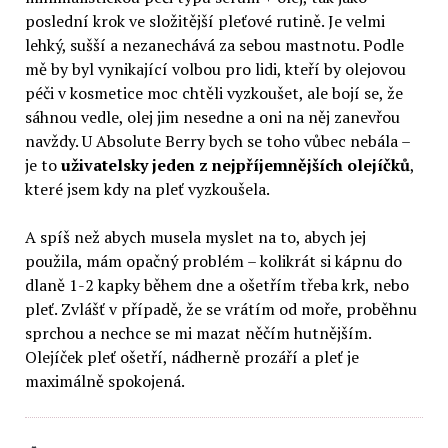
poslední krok ve složitější pleťové rutině. Je velmi
lehký, sušší a nezanechává za sebou mastnotu. Podle
mě by byl vynikající volbou pro lidi, kteří by olejovou
péči v kosmetice moc chtěli vyzkoušet, ale bojí se, že
sáhnou vedle, olej jim nesedne a oni na něj zanevřou
navždy. U Absolute Berry bych se toho vůbec nebála –
je to
uživatelsky jeden z nejpříjemnějších olejíčků
,
které jsem kdy na pleť vyzkoušela.
A spíš než abych musela myslet na to, abych jej
použila, mám opačný problém – kolikrát si kápnu do
dlaně 1-2 kapky během dne a ošetřím třeba krk, nebo
pleť. Zvlášť v případě, že se vrátím od moře, proběhnu
sprchou a nechce se mi mazat něčím hutnějším.
Olejíček pleť ošetří, nádherně prozáří a pleť je
maximálně spokojená.