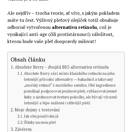
Ale nejdřív – trocha teorie, ať víte, s jakým pokladem
máte tu čest. Výživný pleťový olejíček totiž obsahuje
odborně vytvořenou
alternativu retinolu
, což je
vynikající anti-age (čili protistárnoucí) záležitost,
kterou bude vaše pleť doopravdy milovat!
Obsah článku
Absolute Berry – dvojitá BIO alternativa retinolu
Absolute Berry sází místo klasického retinolu na jeho
šetrnější přírodní alternativy — bakuchiol a takzvaný
„mořský retinol“ z mořského samfiru. Obě ingredience
pomáhají podporovat pružnost pleti, vyhlazovat jemné
linky a sjednocovat texturu pokožky, ale bývají výrazně
šetrnější a lépe snášené i citlivější pletí.
Moje dojmy z testování
Jak olej používám já
Účinky na mou pleť
Závěrem