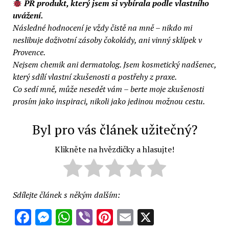
PR produkt, který jsem si vybírala podle vlastního
uvážení.
Následné hodnocení je vždy čistě na mně – nikdo mi
neslibuje doživotní zásoby čokolády, ani vinný sklípek v
Provence.
Nejsem chemik ani dermatolog. Jsem kosmetický nadšenec,
který sdílí vlastní zkušenosti a postřehy z praxe.
Co sedí mně, může nesedět vám – berte moje zkušenosti
prosím jako inspiraci, nikoli jako jedinou možnou cestu.
Byl pro vás článek užitečný?
Klikněte na hvězdičky a hlasujte!
Sdílejte článek s někým dalším:
Facebook
Messenger
WhatsApp
Viber
Pinterest
Email
X