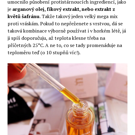
umocnilo působení protistárnoucích ingrediencí, jako
je
arganový olej, fíkový extrakt, nebo extrakt z
květů šafránu
. Takže takový jeden velký mega mix
proti vráskám. Pokud to nepřeženete s vrstvou, dá se
taková kombinace výborně používat i v horkém létě, já
ji spíš doporučuju, až teplota klesne třeba na
příčetných 25°C. A ne to, co se tady promenáduje na
teploměru teď (o 10 stupňů víc!).