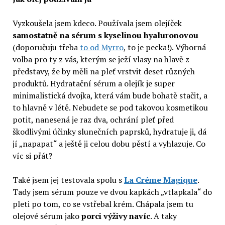
Vyzkoušela jsem kdeco. Používala jsem olejíček
samostatně na sérum s kyselinou hyaluronovou
(doporučuju třeba
to od Myrro
, to je pecka!). Výborná
volba pro ty z vás, kterým se ježí vlasy na hlavě z
představy, že by měli na pleť vrstvit deset různých
produktů. Hydratační sérum a olejík je super
minimalistická dvojka, která vám bude bohatě stačit, a
to hlavně v létě. Nebudete se pod takovou kosmetikou
potit, nanesená je raz dva, ochrání pleť před
škodlivými účinky slunečních paprsků, hydratuje ji, dá
jí „napapat“ a ještě ji celou dobu pěstí a vyhlazuje. Co
víc si přát?
Také jsem jej testovala spolu s
La Créme Magique
.
Tady jsem sérum pouze ve dvou kapkách „vtlapkala“ do
pleti po tom, co se vstřebal krém. Chápala jsem tu
olejové sérum jako
porci výživy navíc
. A taky