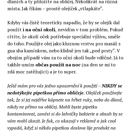
dlaních a ty přiložíte na obličej. Několikrát na různá
místa. Jak říkám – prostě olejíček „vtlapkáte“.
Kdyby vás čistě teoreticky napadlo, že by se olejík dal
použít
i na oční okolí
, nevidím v tom problém. Pokud
cítíte, že okolí oček potřebuje speciální výživu, směle
do toho. Použijte olej jako kluznou vrstvu pro masáž s
gua sha kamínkem, nebo klidně jen tak „pod prsty“. V
obojím případě vám za to oční okolí bude vděčné. Já to
takhle umím
občas použít na noc
(na den se mi to
zdá moc zatěžující) a je to super.
Ještě mám pro vás jedno upozornění k použití –
NIKDY se
nedotýkejte pipetkou přímo obličeje
. Olejíček používejte
tak, že si jej nejdříve kápnete na hřbet ruky, nebo do dlaně,
nikdy ne přímo na obličej. Mohli byste pipetku
kontaminovat, zanést si do lahvičky bakterie a obsah by se
vám mohl zkazit. Je fuk, co ukazují v reklamě a jak cool
vypadá, když si někdo pipetkou doslova lije produkt na