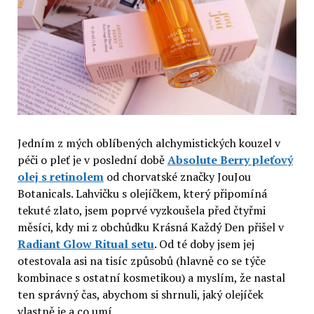
Jedním z mých oblíbených alchymistických kouzel v
péči o pleť je v poslední době
Absolute Berry pleťový
olej s retinolem
od chorvatské značky JouJou
Botanicals. Lahvičku s olejíčkem, který připomíná
tekuté zlato, jsem poprvé vyzkoušela před čtyřmi
měsíci, kdy mi z obchůdku Krásná Každý Den přišel v
Radiant Glow Ritual setu
. Od té doby jsem jej
otestovala asi na tisíc způsobů (hlavně co se týče
kombinace s ostatní kosmetikou) a myslím, že nastal
ten správný čas, abychom si shrnuli, jaký olejíček
vlastně je a co umí.