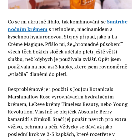
Co se mi ukrutně líbilo, tak kombinování se
Suntribe
nočním krémem
s retinolem, niacinamidem a
kyselinou hyaluronovou. Stejný případ, jako u La
Créme Magique. Přišlo mi, že „hromadné působení“
všech těch božích složek udělalo pleti ještě větší
službu, než kdybych je používala zvlášť. Opět jsem
používala na noc asi 3 kapky, které jsem rovnoměrně
„vtlačila“ dlaněmi do pleti.
Bezproblémové je i použití s JouJou Botanicals
Marshmallow Rose vyrovnávacím hydratačním
krémem, LeReve krémy Timeless Beauty, nebo Young
Revolution. Vlastně se olejíček Absolute Berry
kamarádí s čímkoli. Stačí jej použít navrch pro extra
výživu, ochranu a péči. Vždycky se dává až jako
poslední krok ve 2-3 kapkách, které rozetřete v