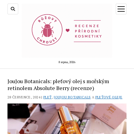
otevřít
menu
8 srpna, 2026
JouJou Botanicals: pleťový olej s mořským
retinolem Absolute Berry (recenze)
28 ČERVENCE, 2024 |
PLEŤ
,
JOUJOU BOTANICALS
A
PLEŤOVÉ OLEJE