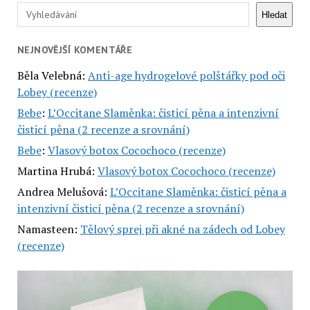
Hledat
Hledat
NEJNOVĚJŠÍ KOMENTÁŘE
Běla Velebná
:
Anti-age hydrogelové polštářky pod oči
Lobey (recenze)
Bebe
:
L’Occitane Slaměnka: čisticí pěna a intenzivní
čisticí pěna (2 recenze a srovnání)
Bebe
:
Vlasový botox Cocochoco (recenze)
Martina Hrubá
:
Vlasový botox Cocochoco (recenze)
Andrea Melušová
:
L’Occitane Slaměnka: čisticí pěna a
intenzivní čisticí pěna (2 recenze a srovnání)
Namasteen
:
Tělový sprej při akné na zádech od Lobey
(recenze)