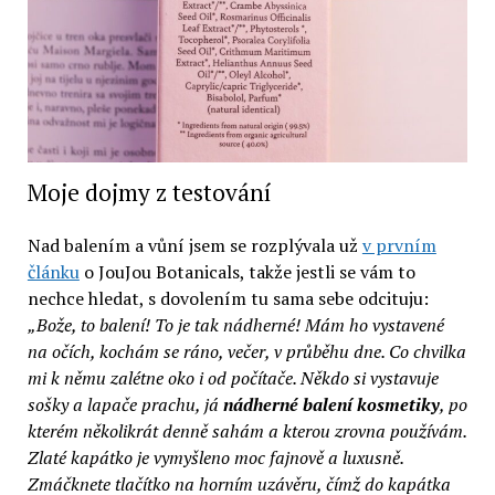
Moje dojmy z testování
Nad balením a vůní jsem se rozplývala už
v prvním
článku
o JouJou Botanicals, takže jestli se vám to
nechce hledat, s dovolením tu sama sebe odcituju:
„Bože, to balení! To je tak nádherné! Mám ho vystavené
na očích, kochám se ráno, večer, v průběhu dne. Co chvilka
mi k němu zalétne oko i od počítače. Někdo si vystavuje
sošky a lapače prachu, já
nádherné balení kosmetiky
, po
kterém několikrát denně sahám a kterou zrovna používám.
Zlaté kapátko je vymyšleno moc fajnově a luxusně.
Zmáčknete tlačítko na horním uzávěru, čímž do kapátka