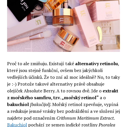
Proč to ale zmiňuju. Existují také
alternativy retinolu
,
které jsou stejně funkční, ovšem bez jakýchkoli
vedlejších účinků. Že to zní až moc ideálně? No, to taky
je :-) Protože takové alternativy právě obsahuje
olejíček Absolute Berry. A to rovnou dvě. Jde o
extrakt
z mořského samfiru, tzv. „mořský retinol“
a o
bakuchiol
[bakučijol]
. Mořský retinol zpevňuje, vypíná
a redukuje jemné vrásky bez podráždění a ve složení jej
najdete pod označením
Crithmum Maritimum Extract
.
Bakuchiol
pochází ze semen indické rostliny
Psoralea