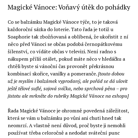
Magické Vánoce: Voňavý útěk do pohádky
Co se balzámku Magické Vánoce týče, to je taková
každoroční sázka do loterie. Tato řada je totiž u
Soaphorie tak zbožňovaná a oblíbená, že ukořistit z ní
něco před Vánoci se občas podobá černopátkovému
šílenství, co vídáte občas v televizi. Není radno s
nákupem příliš otálet, pokud máte něco v hledáčku a
chtěli byste si vánoční čas provonět překrásnou
kombinací skořice, vanilky a pomeranče.
[touto dobou
už je myslím i balzámek vyprodaný, ale pořád se dá ulovit
ještě tělové suflé, sojová svíčka, nebo sprchová pěna – pro
jistotu ale mrkněte do rubriky Magické Vánoce na eshopu]
Řada Magické Vánoce je ohromně povedená záležitost,
která se vám u balzámku po vůni ani chuti hned tak
neomrzí. A vlastně není důvod, proč byste ji nemohli
používat třeba celoročně a nedodat sváteční punc