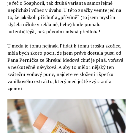
je řeč o Soaphorii, tak druhá varianta samozřejmě
nepřichází vůbec v úvahu. U této značky vemte jed na
to, že jakákoli příchuť a „přívůně“ (to jsem myslím
slyšela někde v reklamě, hehe) bude pomalu
autentičtější, než původní mlsná předloha!
U medu je tomu nejinak. Přidat k tomu trošku skořice,
měla bych skoro pocit, že jsem právě dostala pusu od
Pana Perníčka ze Shreka! Medová chuť je plná, voňavá
a neskutečně návyková. A aby to mělo i nějaký ten
sváteční voňavý punc, najdete ve složení i špetku
vanilkového extraktu, který med ještě zvýrazní a
zjemní.