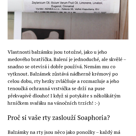
Vlastnosti balzámku jsou totožné, jako u jeho
medového bratříčka. Balení je jednoduché, ale skvělé –
snadno se otevírá i dobře používá. Nemám mu co
vytknout. Balzámek zůstává nádherně krémový po
celou dobu, rty hezky zvláčňuje a rozmazluje a jeho
tenoučká ochranná vrstvička se drží na puse
překvapivě dlouho! I když si potykáte s několikátým
hrníčkem svařáku na vánočních trzích! :-)
Proč si vaše rty zaslouží Soaphoria?
Balzámky na rty jsou něco jako ponožky – každý má