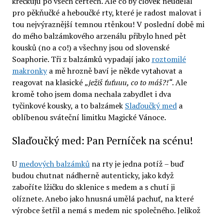
křečkuju po všech čertech. Ale co by člověk neudělal
pro pěkňučké a heboučké rty, které je radost malovat i
tou nejvýraznější temnou rtěnkou! V poslední době mi
do mého balzámkového arzenálu přibylo hned pět
kousků (no a co!) a všechny jsou od slovenské
Soaphorie. Tři z balzámků vypadají jako
roztomilé
makronky
a mě hrozně baví je někde vytahovat a
reagovat na klasické
„ježiš ťuťuuu, co to máš?!“
. Ale
kromě toho jsem doma nechala zabydlet i dva
tyčinkové kousky, a to balzámek
Slaďoučký med
a
oblíbenou sváteční limitku Magické Vánoce.
Slaďoučký med: Pan Perníček na scénu!
U
medových balzámků
na rty je jedna potíž – buď
budou chutnat nádherně autenticky, jako když
zaboříte lžičku do sklenice s medem a s chutí ji
olíznete. Anebo jako hnusná umělá pachuť, na které
výrobce šetřil a nemá s medem nic společného. Jelikož