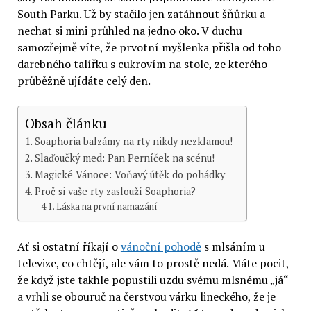
South Parku. Už by stačilo jen zatáhnout šňůrku a
nechat si mini průhled na jedno oko. V duchu
samozřejmě víte, že prvotní myšlenka přišla od toho
darebného talířku s cukrovím na stole, ze kterého
průběžně ujídáte celý den.
Obsah článku
Soaphoria balzámy na rty nikdy nezklamou!
Slaďoučký med: Pan Perníček na scénu!
Magické Vánoce: Voňavý útěk do pohádky
Proč si vaše rty zaslouží Soaphoria?
Láska na první namazání
Ať si ostatní říkají o
vánoční pohodě
s mlsáním u
televize, co chtějí, ale vám to prostě nedá. Máte pocit,
že když jste takhle popustili uzdu svému mlsnému „já“
a vrhli se obouruč na čerstvou várku lineckého, že je