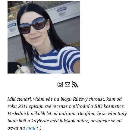
Instagram
E-mail
RSS zdroj
Milí čtenáři, vítám vás na blogu Růžový chroust, kam od
roku 2011 spisuju své recenze
o
přírodní a BIO kosmetice.
Posledních několik let od Jadranu. Doufám, že se vám tady
bude líbit a kdybyste měli jakýkoli dotaz, neváhejte se mi
ozvat na
mail
:-)