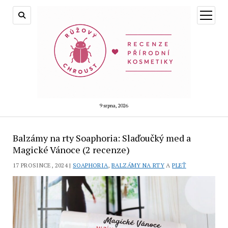
otevřít
menu
9 srpna, 2026
Balzámy na rty Soaphoria: Slaďoučký med a
Magické Vánoce (2 recenze)
17 PROSINCE, 2024 |
SOAPHORIA
,
BALZÁMY NA RTY
A
PLEŤ