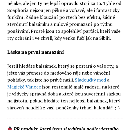
nějaké, ale jen ty nejlepší opravdu stojí za to. Tyhle od
Soaphoria nejsou jen pěkné a voňavé, ale i fantasticky
funkční. Žádné klouzání po rtech bez efektu, žádné
ztvrdnutí balzámku a nulové promazání po týdnu
používání. Prostě jsou to spolehliví parťáci, kteří vaše
rty ochrání i ve chvíli, kdy venku fučí jak na Sibiři.
Láska na první namazání
Jestli hledáte balzámek, který se postará o vaše rty, a
ještě vás přenese do medového ráje nebo vánoční
pohádky, tak jste ho právě našli.
Slaďoučký med
a
Magické Vánoce
jsou roztomilé malé radosti, na které
je vždycky správná doba a které jsou suverénní sázkou
na jistotu, pokud hledáte ten nejlepší balzámek, který
zároveň neudělá z vaší peněženky trhací kalendář! ;-)
PR produkt, který jsem si vybírala podle vlastního