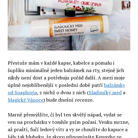
Přestože mám v každé kapse, kabelce a pomalu i
šuplíku minimálně jeden balzámek na rty, stejně jich
nikdy není dost a potřebuju pořád další. A mezi moje
úplně nejoblíbenější v poslední době patří
balzámky
od Soaphoria
, z nichž o dvou z nich (
Slaďoučký med
a
Magické Vánoce
) bude dnešní recenze.
Marně přemýšlíte, čí byl ten skvělý nápad, vydat se
ven na procházku v tomhle psím počasí. Venku mrzne,
až praští, fučí ledový vítr a vy se choulíte do kapuce a
šály tak hluboko, že skoro připomínáte Kennyho ze