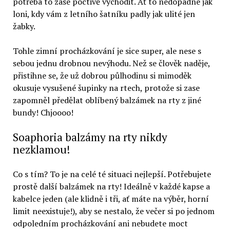
potřeba to zase poctivě vychodit. Ať to nedopadne jak
loni, kdy vám z letního šatníku padly jak ulité jen
žabky.
Tohle zimní procházkování je sice super, ale nese s
sebou jednu drobnou nevýhodu. Než se člověk naděje,
přistihne se, že už dobrou půlhodinu si mimoděk
okusuje vysušené šupinky na rtech, protože si zase
zapomněl předělat oblíbený balzámek na rty z jiné
bundy! Chjoooo!
Soaphoria balzámy na rty nikdy
nezklamou!
Co s tím? To je na celé té situaci nejlepší. Potřebujete
prostě další balzámek na rty! Ideálně v každé kapse a
kabelce jeden (ale klidně i tři, ať máte na výběr, horní
limit neexistuje!), aby se nestalo, že večer si po jednom
odpoledním procházkování ani nebudete moct