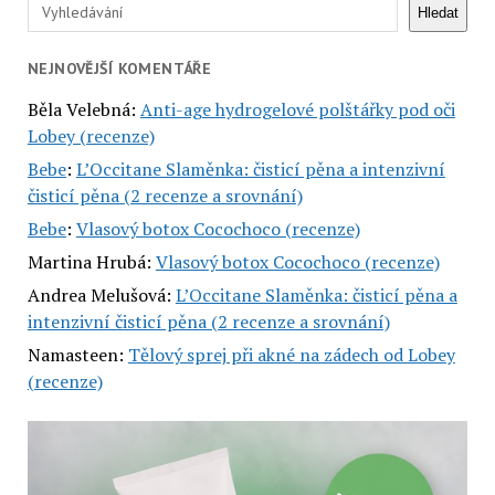
Hledat
Hledat
NEJNOVĚJŠÍ KOMENTÁŘE
Běla Velebná
:
Anti-age hydrogelové polštářky pod oči
Lobey (recenze)
Bebe
:
L’Occitane Slaměnka: čisticí pěna a intenzivní
čisticí pěna (2 recenze a srovnání)
Bebe
:
Vlasový botox Cocochoco (recenze)
Martina Hrubá
:
Vlasový botox Cocochoco (recenze)
Andrea Melušová
:
L’Occitane Slaměnka: čisticí pěna a
intenzivní čisticí pěna (2 recenze a srovnání)
Namasteen
:
Tělový sprej při akné na zádech od Lobey
(recenze)