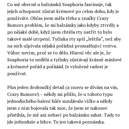
Co mě obecně u balzámků Soaphoria fascinuje, tak
jejich schopnost zůstat krémové po celou dobu, kdy je
používáte. Občas jsem měla třeba u značky Crazy
Rumors problém, že mi balzámky jako kdyby ztvrdly a
po nějaké době, když jsem chtěla rty natřít to bylo
takové malé utrpení. Tyčinka rty spíš „leštila“, než aby
na nich ulpívala nějaká pořádná promašťující vrstva.
Vůbec nevím, proč se to dělo. Hlavní věc ale je, že
Soaphoria to nedělá a tyčinky zůstávají krásně máslové
a krémové pořád a pořááád. Je vyloženě radost je
používat.
Plus jeden droboučký detail (a znovu se dívám na vás,
Crazy Rumors!) – někdy mi přišlo, že u tohoto typu
jednoduchého balení hůře sundávalo víčko a někdy
jsem s ním bojovala tak moc, že jsem se nakonec
přistihla, že mě ani nebaví po balzámku sahat. Tady to
jde jednoduše a lehce. To jen taková poznámka.