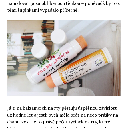
namalovat pusu oblíbenou rtěnkou – poněvadž by to s
těmi šupinkami vypadalo příšerně.
Já si na balzámcích na rty pěstuju úspěšnou závislost
už hodně let a jestli bych měla brát na něco prášky na
chamtivost, je to právě počet tyčinek na rty, které