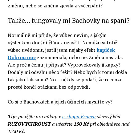
změnu, nebo se změna zjevila z vyčerpání?
Takže… fungovaly mi Bachovky na spaní?
Normálně mi přijde, že vůbec nevím, s jakým
výsledkem dnešní článek uzavřít. Nemůžu si totiž
vůbec uvědomit, jestli jsem nějaký efekt
kapiček
Dobrou noc
zaznamenala, nebo ne. Změna nastala.
Ale proč a čemu ji připsat? Vyprovokovaly ji kapky?
Dodaly mi odvahu něco řešit? Nebo bych k tomu došla
tak jako tak sama? No… někdy se podaří, že recenze
prostě končí otázkami bez odpovědí.
Co si o Bachovkách a jejich účincích myslíte vy?
Tip
: použijte pro nákup v
e-shopu Econea
slevový kód
RUZOVYCHROUST
a ušetřete
150 Kč
při objednávce nad
1500 Kč.