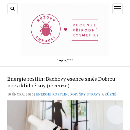
otevřít
menu
9 srpna, 2026
Energie rostlin: Bachovy esence směs Dobrou
noc a klidné sny (recenze)
10 ÚNORA, 2025 |
ENERGIE ROSTLIN
,
DOPLŇKY STRAVY
A
RŮZNÉ