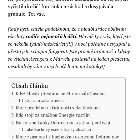
vyčistila kočičí fontánku a záchod a dosypávala
granule. Toť vše.
[tady bych chtěla podotknout, že z hloubi srdce obdivuju
všechny
rodiče nejmenších dětí
. Hlavně ty z vás, kteří jste
se několik týdnů/měsíců/let(!!!) v noci pořádně nevyspali a
přesto jste schopni fungovat. Jste pro mě hrdinové. I kdyby
se všichni Avengers z Marvelu postavili na jeden piedestal,
nesahali by vám v mých očích ani po kotníky!]
Obsah článku
Když člověk přestane umět normálně usnout
Co jsem začala měnit
Moje předchozí zkušenosti s Bachovkami
Kdo stojí za značkou Energie rostlin
Na co jsou kapky Dobrou noc a jak se používají
Jaké Bachovy esence kapky obsahují
Moje zkušenost s Bachovými esencemi Dobrou noc