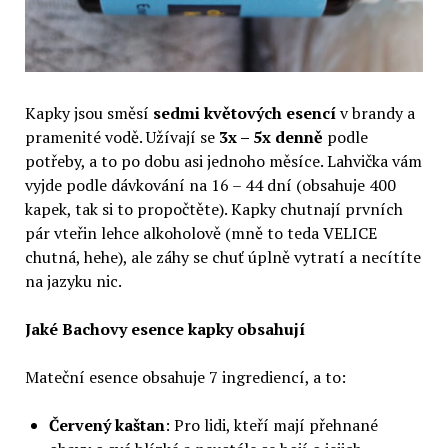
Kapky jsou směsí
sedmi květových esencí
v brandy a
pramenité vodě. Užívají se
3x – 5x denně
podle
potřeby, a to po dobu asi jednoho měsíce. Lahvička vám
vyjde podle dávkování na 16 – 44 dní (obsahuje 400
kapek, tak si to propočtěte). Kapky chutnají prvních
pár vteřin lehce alkoholově (mně to teda VELICE
chutná, hehe), ale záhy se chuť úplně vytratí a necítíte
na jazyku nic.
Jaké Bachovy esence kapky obsahují
Mateční esence obsahuje 7 ingrediencí, a to:
Červený kaštan
: Pro lidi, kteří mají přehnané