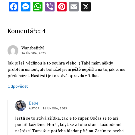
Facebook
Messenger
WhatsApp
Viber
Pinterest
Email
X
Komentáře: 4
WantbefitM
16 ÚNORA, 2025
Jak píšeš, většinou je to souhra všeho :) Také mám někdy
problém usnout, ale bohužel jsem ještě nepřišla na to, jak tomu
předcházet. Naštěstí je to stává opravdu zřídka..
Odpovědět
Bebe
AUTOR
| 16 ÚNORA, 2025
Jestli se to stává zřídka, tak je to super. Občas se to asi
podaří každému. Horší, když se z toho stane každodenní
neštěstí. Tam už je potřeba hledat příčinu. Zatím to nechci