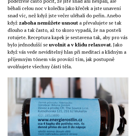
podezřele často pocit, že jste snad ani nespali, ale
běhali celou noc v kolečku jako křeček a jste unavení
snad víc, než když jste večer uléhali do peřin. Anebo
když
zaboha nemůžete usnout
a převalujete se tak
dlouho a tak často, až to skoro vypadá, že na posteli
rotujete. Receptura kapek je sestavena tak, aby pro vás
bylo jednodušší se
uvolnit a v klidu relaxovat
. Jako
když vás vede neviditelný hlas při meditaci a klidným a
příjemným tónem vás provází tím, jak postupně
uvolňujete všechny části těla.