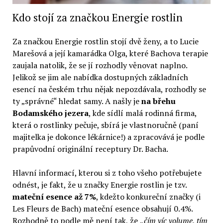
Kdo stojí za značkou Energie rostlin
Za značkou Energie rostlin stojí dvě ženy, a to Lucie
Marešová a její kamarádka Olga, které Bachova terapie
zaujala natolik, že se jí rozhodly věnovat naplno.
Jelikož se jim ale nabídka dostupných základních
esencí na českém trhu nějak nepozdávala, rozhodly se
ty „správné“ hledat samy. A našly je
na břehu
Bodamského jezera
, kde sídlí malá rodinná firma,
která o rostlinky pečuje, sbírá je vlastnoručně (paní
majitelka je dokonce lékárnice!) a zpracovává je podle
prapůvodní originální receptury Dr. Bacha.
Hlavní informací, kterou si z toho všeho potřebujete
odnést, je fakt, že u značky Energie rostlin je tzv.
mateční esence až 7%
, kdežto konkureční značky (i
Les Fleurs de Bach) mateční esence obsahují 0.4%.
Rozhodně to podle mě není tak, že
„čím víc volume, tím