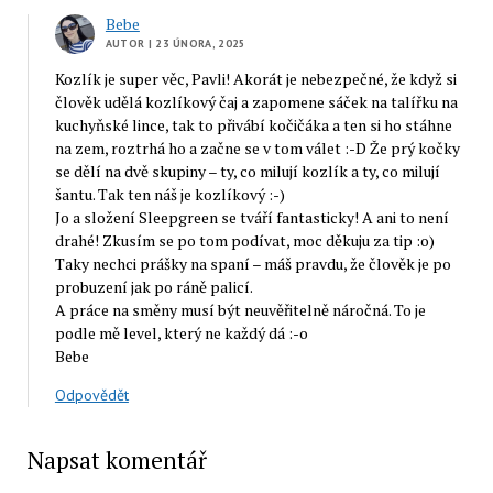
Bebe
AUTOR
| 23 ÚNORA, 2025
Kozlík je super věc, Pavli! Akorát je nebezpečné, že když si
člověk udělá kozlíkový čaj a zapomene sáček na talířku na
kuchyňské lince, tak to přivábí kočičáka a ten si ho stáhne
na zem, roztrhá ho a začne se v tom válet :-D Že prý kočky
se dělí na dvě skupiny – ty, co milují kozlík a ty, co milují
šantu. Tak ten náš je kozlíkový :-)
Jo a složení Sleepgreen se tváří fantasticky! A ani to není
drahé! Zkusím se po tom podívat, moc děkuju za tip :o)
Taky nechci prášky na spaní – máš pravdu, že člověk je po
probuzení jak po ráně palicí.
A práce na směny musí být neuvěřitelně náročná. To je
podle mě level, který ne každý dá :-o
Bebe
Odpovědět
Napsat komentář