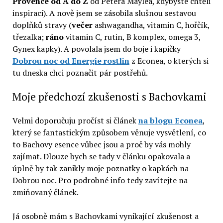
Provence od A do Z
od Petera Maylea, kdybyste chtěli
inspiraci). A nově jsem se zásobila slušnou sestavou
doplňků stravy (
večer
ashwagandha, vitamin C, hořčík,
třezalka;
ráno
vitamin C, rutin, B komplex, omega 3,
Gynex kapky). A povolala jsem do boje i kapičky
Dobrou noc od Energie rostlin
z Econea, o kterých si
tu dneska chci poznačit pár postřehů.
Moje předchozí zkušenosti s Bachovkami
Velmi doporučuju pročíst si článek
na blogu Econea
,
který se fantastickým způsobem věnuje vysvětlení, co
to Bachovy esence vůbec jsou a proč by vás mohly
zajímat. Dlouze bych se tady v článku opakovala a
úplně by tak zanikly moje poznatky o kapkách na
Dobrou noc. Pro podrobné info tedy zavítejte na
zmiňovaný článek.
Já osobně mám s Bachovkami vynikající zkušenost a