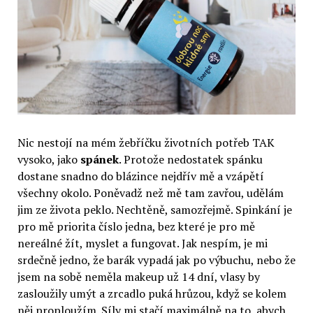
Nic nestojí na mém žebříčku životních potřeb TAK
vysoko, jako
spánek
. Protože nedostatek spánku
dostane snadno do blázince nejdřív mě a vzápětí
všechny okolo. Poněvadž než mě tam zavřou, udělám
jim ze života peklo. Nechtěně, samozřejmě. Spinkání je
pro mě priorita číslo jedna, bez které je pro mě
nereálné žít, myslet a fungovat. Jak nespím, je mi
srdečně jedno, že barák vypadá jak po výbuchu, nebo že
jsem na sobě neměla makeup už 14 dní, vlasy by
zasloužily umýt a zrcadlo puká hrůzou, když se kolem
něj proploužím. Síly mi stačí maximálně na to, abych