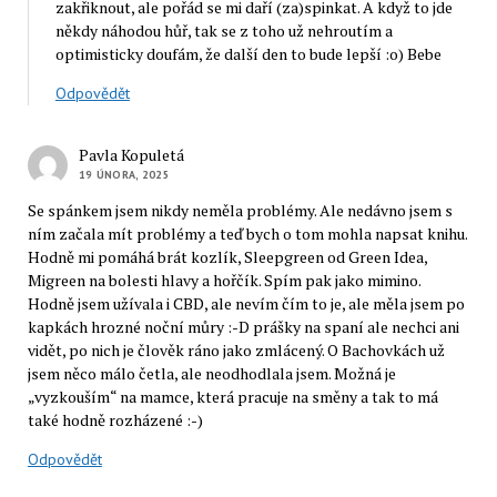
zakřiknout, ale pořád se mi daří (za)spinkat. A když to jde
někdy náhodou hůř, tak se z toho už nehroutím a
optimisticky doufám, že další den to bude lepší :o) Bebe
Odpovědět
Pavla Kopuletá
19 ÚNORA, 2025
Se spánkem jsem nikdy neměla problémy. Ale nedávno jsem s
ním začala mít problémy a teď bych o tom mohla napsat knihu.
Hodně mi pomáhá brát kozlík, Sleepgreen od Green Idea,
Migreen na bolesti hlavy a hořčík. Spím pak jako mimino.
Hodně jsem užívala i CBD, ale nevím čím to je, ale měla jsem po
kapkách hrozné noční můry :-D prášky na spaní ale nechci ani
vidět, po nich je člověk ráno jako zmlácený. O Bachovkách už
jsem něco málo četla, ale neodhodlala jsem. Možná je
„vyzkouším“ na mamce, která pracuje na směny a tak to má
také hodně rozházené :-)
Odpovědět