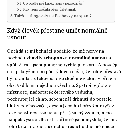
Co podle mě kapky samy nezachrání
Kdy jsem začala přemýšlet jinak
Takže… fungovaly mi Bachovky na spaní?
Když člověk přestane umět normálně
usnout
Onehdá se mi bohužel podařilo, že mě nervy na
pochodu
zbavily schopnosti normálně usnout a
spát
. Začala jsem poměrně rychle panikařit. A později i
chlap, když mu po pár týdnech došlo, že tohle přestává
být sranda a s takovou brzo skočíme z okna v přízemí
oba. Vadilo mi najednou všechno. Špatná teplota v
místnosti, nedostatek čerstvého vzduchu,
pochrupující chlap, sebemenší drbnutí do postele,
hluk z odvlhčovače (slyšela jsem ho i přes špunty!). A
taky nehybnost vzduchu, příliš suchý vzduch, nebo
naopak vysoká vlhkost. Upřímně jsem myslela, že mi z
toho brzo hrábne a jednoho krásného dne mě najdou