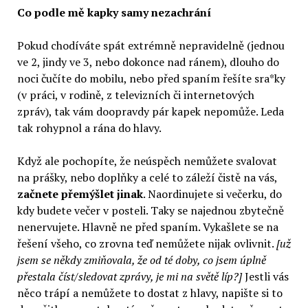
Co podle mě kapky samy nezachrání
Pokud chodíváte spát extrémně nepravidelně (jednou
ve 2, jindy ve 3, nebo dokonce nad ránem), dlouho do
noci čučíte do mobilu, nebo před spaním řešíte sra*ky
(v práci, v rodině, z televizních či internetových
zpráv), tak vám doopravdy pár kapek nepomůže. Leda
tak rohypnol a rána do hlavy.
Když ale pochopíte, že neúspěch nemůžete svalovat
na prášky, nebo doplňky a celé to záleží čistě na vás,
začnete přemýšlet jinak
. Naordinujete si večerku, do
kdy budete večer v posteli. Taky se najednou zbytečně
nenervujete. Hlavně ne před spaním. Vykašlete se na
řešení všeho, co zrovna teď nemůžete nijak ovlivnit.
[už
jsem se někdy zmiňovala, že od té doby, co jsem úplně
přestala číst/sledovat zprávy, je mi na světě líp?]
Jestli vás
něco trápí a nemůžete to dostat z hlavy, napište si to