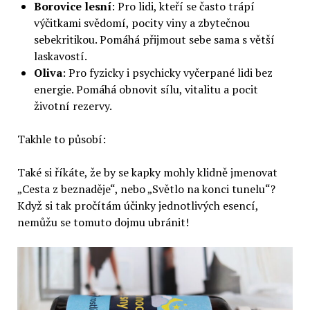
Borovice lesní
: Pro lidi, kteří se často trápí
výčitkami svědomí, pocity viny a zbytečnou
sebekritikou. Pomáhá přijmout sebe sama s větší
laskavostí.
Oliva
: Pro fyzicky i psychicky vyčerpané lidi bez
energie. Pomáhá obnovit sílu, vitalitu a pocit
životní rezervy.
Takhle to působí:
Také si říkáte, že by se kapky mohly klidně jmenovat
„Cesta z beznaděje“, nebo „Světlo na konci tunelu“?
Když si tak pročítám účinky jednotlivých esencí,
nemůžu se tomuto dojmu ubránit!