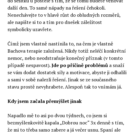
do sešitku u postele s tím, že se tomu budete věnovat
další den. To samé nápady na řešení čehokoli.
Nenechávejte to v hlavě růst do obludných rozměrů,
ale napište si to a tím pro dnešek záležitost
symbolicky uzavřete.
Čímž jsem vlastně nastínila to, na čem je vlastně
Bachova terapie založená. Nikdy totiž neléčí konkrétní
nemoc, nebo neodstraňuje konečný příznak (v tomto
případě nespavost).
Jde po příčině problémů
a snaží
se vám dodat dostatek síly a motivace, abyste ji odhalili
a sami v sobě nalezli řešení. Jinak se ze současného
stavu prostě nevyhrabete. Alespoň tak to vnímám já.
Kdy jsem začala přemýšlet jinak
Napadlo mě to asi po dvou týdnech, co jsem si
bezmyšlenkovitě kapala „Dobrou noc“ 3x denně s tím,
že mi to třeba samo zabere a já večer usnu. Spaní ale