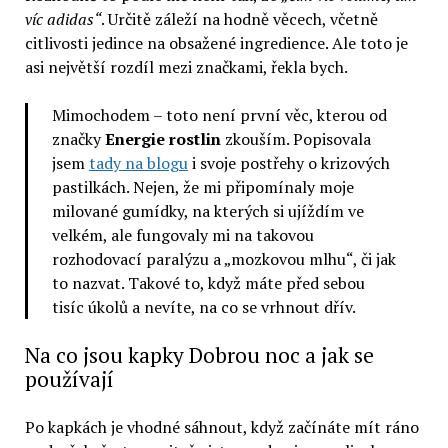
víc adidas“
. Určitě záleží na hodně věcech, včetně
citlivosti jedince na obsažené ingredience. Ale toto je
asi největší rozdíl mezi značkami, řekla bych.
Mimochodem – toto není první věc, kterou od
značky
Energie rostlin
zkouším. Popisovala
jsem
tady na blogu
i svoje postřehy o krizových
pastilkách. Nejen, že mi připomínaly moje
milované gumídky, na kterých si ujíždím ve
velkém, ale fungovaly mi na takovou
rozhodovací paralýzu a „mozkovou mlhu“, či jak
to nazvat. Takové to, když máte před sebou
tisíc úkolů a nevíte, na co se vrhnout dřív.
Na co jsou kapky Dobrou noc a jak se
používají
Po kapkách je vhodné sáhnout, když začínáte mít ráno