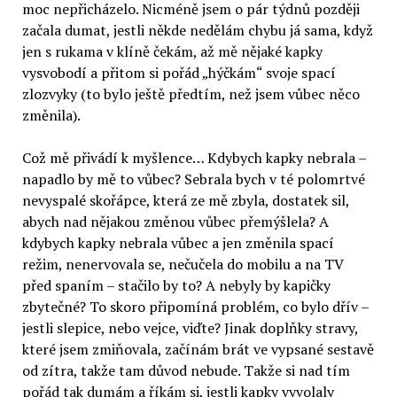
moc nepřicházelo. Nicméně jsem o pár týdnů později
začala dumat, jestli někde nedělám chybu já sama, když
jen s rukama v klíně čekám, až mě nějaké kapky
vysvobodí a přitom si pořád „hýčkám“ svoje spací
zlozvyky (to bylo ještě předtím, než jsem vůbec něco
změnila).
Což mě přivádí k myšlence… Kdybych kapky nebrala –
napadlo by mě to vůbec? Sebrala bych v té polomrtvé
nevyspalé skořápce, která ze mě zbyla, dostatek sil,
abych nad nějakou změnou vůbec přemýšlela? A
kdybych kapky nebrala vůbec a jen změnila spací
režim, nenervovala se, nečučela do mobilu a na TV
před spaním – stačilo by to? A nebyly by kapičky
zbytečné? To skoro připomíná problém, co bylo dřív –
jestli slepice, nebo vejce, viďte? Jinak doplňky stravy,
které jsem zmiňovala, začínám brát ve vypsané sestavě
od zítra, takže tam důvod nebude. Takže si nad tím
pořád tak dumám a říkám si, jestli kapky vyvolaly