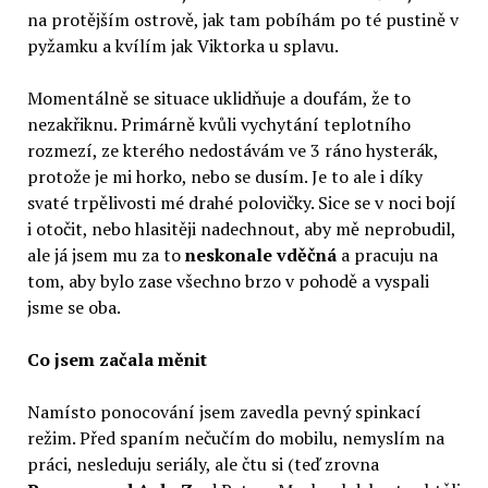
na protějším ostrově, jak tam pobíhám po té pustině v
pyžamku a kvílím jak Viktorka u splavu.
Momentálně se situace uklidňuje a doufám, že to
nezakřiknu. Primárně kvůli vychytání teplotního
rozmezí, ze kterého nedostávám ve 3 ráno hysterák,
protože je mi horko, nebo se dusím. Je to ale i díky
svaté trpělivosti mé drahé polovičky. Sice se v noci bojí
i otočit, nebo hlasitěji nadechnout, aby mě neprobudil,
ale já jsem mu za to
neskonale vděčná
a pracuju na
tom, aby bylo zase všechno brzo v pohodě a vyspali
jsme se oba.
Co jsem začala měnit
Namísto ponocování jsem zavedla pevný spinkací
režim. Před spaním nečučím do mobilu, nemyslím na
práci, nesleduju seriály, ale čtu si (teď zrovna