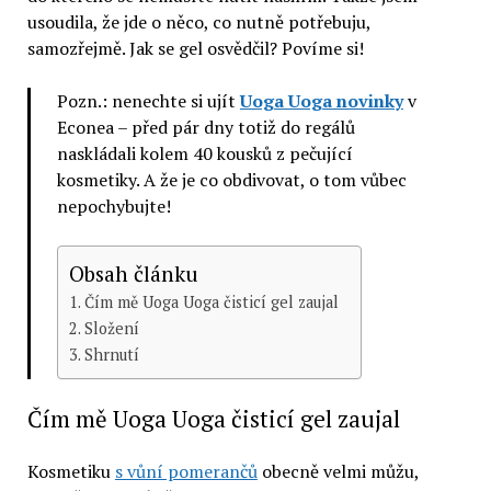
usoudila, že jde o něco, co nutně potřebuju,
samozřejmě. Jak se gel osvědčil? Povíme si!
Pozn.: nenechte si ujít
Uoga Uoga novinky
v
Econea – před pár dny totiž do regálů
naskládali kolem 40 kousků z pečující
kosmetiky. A že je co obdivovat, o tom vůbec
nepochybujte!
Obsah článku
Čím mě Uoga Uoga čisticí gel zaujal
Složení
Shrnutí
Čím mě Uoga Uoga čisticí gel zaujal
Kosmetiku
s vůní pomerančů
obecně velmi můžu,