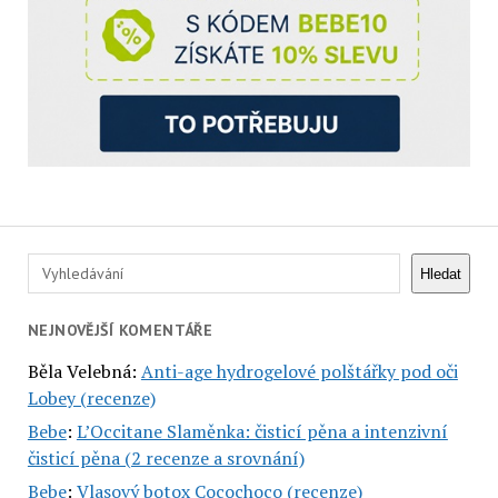
Hledat
Hledat
NEJNOVĚJŠÍ KOMENTÁŘE
Běla Velebná
:
Anti-age hydrogelové polštářky pod oči
Lobey (recenze)
Bebe
:
L’Occitane Slaměnka: čisticí pěna a intenzivní
čisticí pěna (2 recenze a srovnání)
Bebe
:
Vlasový botox Cocochoco (recenze)