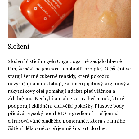
Složení
Složení čisticího gelu Uoga Uoga mě zaujalo hlavně
tím, že sází na jemnost a pohodlí pro pleť. O čištění se
starají šetrné cukerné tenzidy, které pokožku
nevysušují ani nestahují, zatímco jojobový, arganový a
rakytníkový olej pomáhají udržet pleť vláčnou a
zklidněnou. Nechybí ani aloe vera a heřmánek, které
podporují zklidnění citlivější pokožky. Plusové body
přidává i vysoký podíl BIO ingrediencí a příjemná
citrusová vůně sladkého pomeranče, která z ranního
čištění dělá o něco příjemnější start do dne.