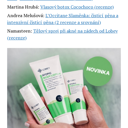
Martina Hrubá
:
Vlasový botox Cocochoco (recenze)
Andrea Melušová
:
L’Occitane Slaměnka: čisticí pěna a
intenzivní čisticí pěna (2 recenze a srovnání)
Namasteen
:
Tělový sprej při akné na zádech od Lobey
(recenze)