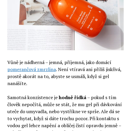
Vůně je nádherná – jemná, příjemná, jako domácí
pomerančová zmrzlina
. Není vtíravá ani příliš jiskřivá,
prostě akorát na to, abyste se usmáli, když si gel
nanášíte.
Samotná konzistence je
hodně řídká
– pokud s tím
člověk nepočítá, může se stát, že mu gel při dávkování
uteče do umyvadla, nebo vystříkne ve sprše. Ale dá se
to vychytat, když si dáte trochu pozor. Při kontaktu s
vodou gel lehce napění a obličej čistí opravdu jemně –