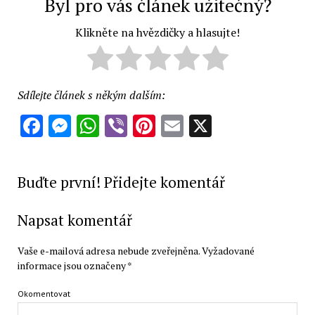
Byl pro vás článek užitečný?
Klikněte na hvězdičky a hlasujte!
Sdílejte článek s někým dalším:
Facebook
Messenger
WhatsApp
Viber
Pinterest
Email
X
Buďte první! Přidejte komentář
Napsat komentář
Vaše e-mailová adresa nebude zveřejněna.
Vyžadované
informace jsou označeny
*
Okomentovat