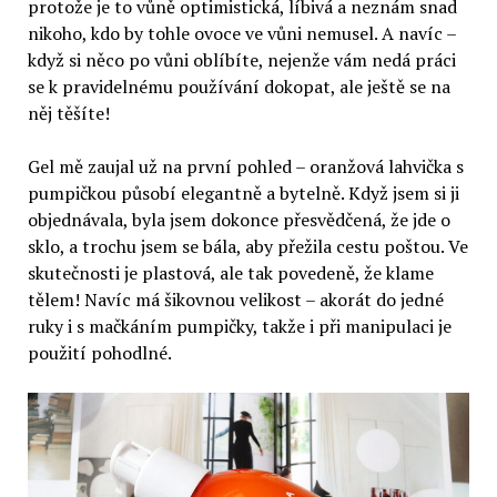
protože je to vůně optimistická, líbivá a neznám snad
nikoho, kdo by tohle ovoce ve vůni nemusel. A navíc –
když si něco po vůni oblíbíte, nejenže vám nedá práci
se k pravidelnému používání dokopat, ale ještě se na
něj těšíte!
Gel mě zaujal už na první pohled – oranžová lahvička s
pumpičkou působí elegantně a bytelně. Když jsem si ji
objednávala, byla jsem dokonce přesvědčená, že jde o
sklo, a trochu jsem se bála, aby přežila cestu poštou. Ve
skutečnosti je plastová, ale tak povedeně, že klame
tělem! Navíc má šikovnou velikost – akorát do jedné
ruky i s mačkáním pumpičky, takže i při manipulaci je
použití pohodlné.