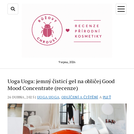
otevřít
menu
9 srpna, 2026
Uoga Uoga: jemný čisticí gel na obličej Good
Mood Concentrate (recenze)
26 DUBNA, 2025 |
UOGA UOGA
,
ODLÍČENÍ A ČIŠTĚNÍ
A
PLEŤ