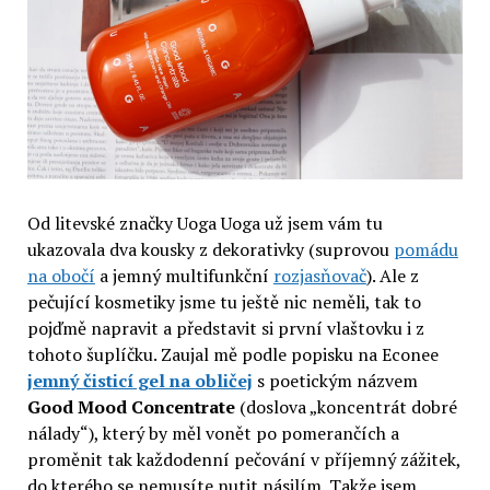
Od litevské značky Uoga Uoga už jsem vám tu
ukazovala dva kousky z dekorativky (suprovou
pomádu
na obočí
a jemný multifunkční
rozjasňovač
). Ale z
pečující kosmetiky jsme tu ještě nic neměli, tak to
pojďmě napravit a představit si první vlaštovku i z
tohoto šuplíčku. Zaujal mě podle popisku na Econee
jemný čisticí gel na obličej
s poetickým názvem
Good Mood Concentrate
(doslova „koncentrát dobré
nálady“), který by měl vonět po pomerančích a
proměnit tak každodenní pečování v příjemný zážitek,
do kterého se nemusíte nutit násilím. Takže jsem