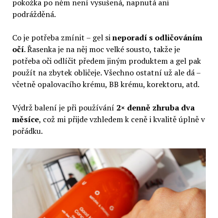
pokožka po něm není vysušená, napnutá ani
podrážděná.
Co je potřeba zmínit – gel si
neporadí s odličováním
očí
. Řasenka je na něj moc velké sousto, takže je
potřeba oči odlíčit předem jiným produktem a gel pak
použít na zbytek obličeje. Všechno ostatní už ale dá –
včetně opalovacího krému, BB krému, korektoru, atd.
Výdrž balení je při používání
2× denně zhruba dva
měsíce
, což mi přijde vzhledem k ceně i kvalitě úplně v
pořádku.