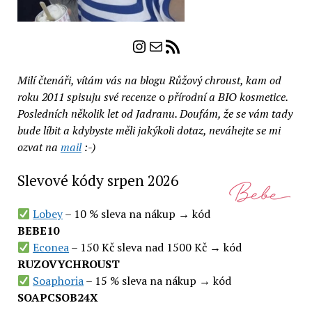
Instagram
E-mail
RSS zdroj
Milí čtenáři, vítám vás na blogu Růžový chroust, kam od
roku 2011 spisuju své recenze
o
přírodní a BIO kosmetice.
Posledních několik let od Jadranu. Doufám, že se vám tady
bude líbit a kdybyste měli jakýkoli dotaz, neváhejte se mi
ozvat na
mail
:-)
Slevové kódy srpen 2026
Lobey
– 10 % sleva na nákup → kód
BEBE10
Econea
– 150 Kč sleva nad 1500 Kč → kód
RUZOVYCHROUST
Soaphoria
– 15 % sleva na nákup → kód
SOAPCSOB24X