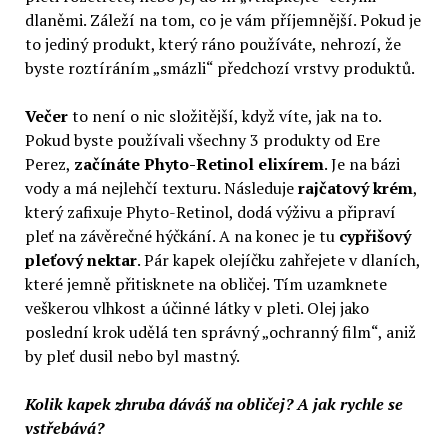
dlaněmi. Záleží na tom, co je vám příjemnější. Pokud je
to jediný produkt, který ráno používáte, nehrozí, že
byste roztíráním „smázli“ předchozí vrstvy produktů.
Večer
to není o nic složitější, když víte, jak na to.
Pokud byste používali všechny 3 produkty od Ere
Perez,
začínáte Phyto-Retinol elixírem
. Je na bázi
vody a má nejlehčí texturu. Následuje
rajčatový krém
,
který zafixuje Phyto-Retinol, dodá výživu a připraví
pleť na závěrečné hýčkání. A na konec je tu
cypřišový
pleťový nektar
. Pár kapek olejíčku zahřejete v dlaních,
které jemně přitisknete na obličej. Tím uzamknete
veškerou vlhkost a účinné látky v pleti. Olej jako
poslední krok udělá ten správný „ochranný film“, aniž
by pleť dusil nebo byl mastný.
Kolik kapek zhruba dáváš na obličej? A jak rychle se
vstřebává?