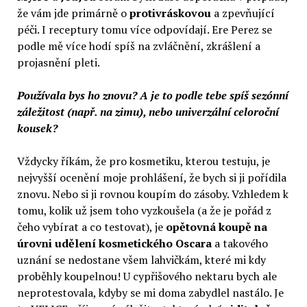
že vám jde primárně o
protivráskovou
a zpevňující
péči. I receptury tomu více odpovídají. Ere Perez se
podle mě více hodí spíš na zvláčnění, zkrášlení a
projasnění pleti.
Používala bys ho znovu? A je to podle tebe spíš sezónní
záležitost (např. na zimu), nebo univerzální celoroční
kousek?
Vždycky říkám, že pro kosmetiku, kterou testuju, je
nejvyšší ocenění moje prohlášení, že bych si ji pořídila
znovu. Nebo si ji rovnou koupím do zásoby. Vzhledem k
tomu, kolik už jsem toho vyzkoušela (a že je pořád z
čeho vybírat a co testovat), je
opětovná koupě na
úrovni udělení kosmetického Oscara
a takového
uznání se nedostane všem lahvičkám, které mi kdy
proběhly koupelnou! U cypřišového nektaru bych ale
neprotestovala, kdyby se mi doma zabydlel nastálo. Je