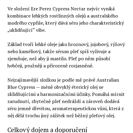
Ve složení Ere Perez Cypress Nectar nejvíc vyniká
kombinace lehkých rostlinných olejů a australského
modrého cypřiše, který dává séru jeho charakteristický
„uklidňující“ vibe.
Základ tvoří lehké oleje jako hroznový, jojobový, rýžový
nebo kaméliový, takže sérum pleť spíš vyživuje a
zjemňuje, než aby ji mastilo. Pleť po něm působí
hebčeji, pružněji a přirozeně rozjasněně.
Nejzajímavější složkou je podle mě právě Australian
Blue Cypress — méně obvyklý éterický olej se
zklidňujícími a harmonizačními účinky. Pomáhá mírnit
zarudnutí, zbytečně pleť nedráždí a zároveň dodává
séru jemně dřevitou, aromaterapeutickou vůni, která z
něj dělá trochu jiný zážitek než běžný pleťový olej.
Celkový dojem a doporučení