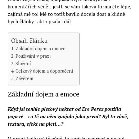
komentářích vědět, jestli se vám taková forma čte lépe,
zajímá mě to! Mě to totiž bavilo docela dost a klidně
bych články takto psala i dál.
Obsah článku
Základní dojem a emoce
Používání v praxi
Složení
Celkový dojem a doporučení
Závěrem
Základní dojem a emoce
Když jsi tenhle pleťový nektar od Ere Perez použila
poprvé – co tě na něm zaujalo jako první? Byl to vůně,
textura, efekt na pleti…?
V první řadě určitě vůně. Je typicky cedrová a pokud