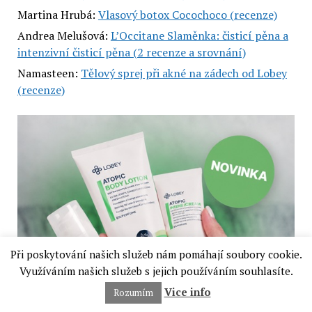
Martina Hrubá
:
Vlasový botox Cocochoco (recenze)
Andrea Melušová
:
L’Occitane Slaměnka: čisticí pěna a
intenzivní čisticí pěna (2 recenze a srovnání)
Namasteen
:
Tělový sprej při akné na zádech od Lobey
(recenze)
Při poskytování našich služeb nám pomáhají soubory cookie.
Využíváním našich služeb s jejich používáním souhlasíte.
Vice info
Rozumím