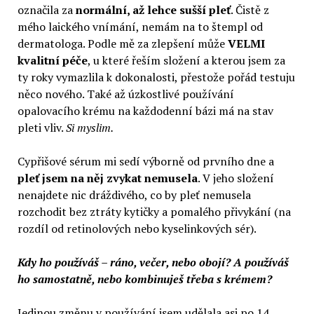
označila za
normální, až lehce sušší pleť
. Čistě z
mého laického vnímání, nemám na to štempl od
dermatologa. Podle mě za zlepšení může
VELMI
kvalitní péče
, u které řeším složení a kterou jsem za
ty roky vymazlila k dokonalosti, přestože pořád testuju
něco nového. Také až úzkostlivé používání
opalovacího krému na každodenní bázi má na stav
pleti vliv.
Si myslim.
Cypřišové sérum mi sedí výborně od prvního dne a
pleť jsem na něj zvykat nemusela
. V jeho složení
nenajdete nic dráždivého, co by pleť nemusela
rozchodit bez ztráty kytičky a pomalého přivykání (na
rozdíl od retinolových nebo kyselinkových sér).
Kdy ho používáš – ráno, večer, nebo obojí? A používáš
ho samostatně, nebo kombinuješ třeba s krémem?
Jedinou změnu v používání jsem udělala asi po 14