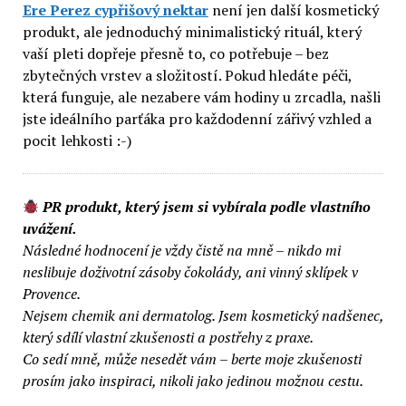
Ere Perez cypřišový nektar
není jen další kosmetický
produkt, ale jednoduchý minimalistický rituál, který
vaší pleti dopřeje přesně to, co potřebuje – bez
zbytečných vrstev a složitostí. Pokud hledáte péči,
která funguje, ale nezabere vám hodiny u zrcadla, našli
jste ideálního parťáka pro každodenní zářivý vzhled a
pocit lehkosti :-)
PR produkt, který jsem si vybírala podle vlastního
uvážení.
Následné hodnocení je vždy čistě na mně – nikdo mi
neslibuje doživotní zásoby čokolády, ani vinný sklípek v
Provence.
Nejsem chemik ani dermatolog. Jsem kosmetický nadšenec,
který sdílí vlastní zkušenosti a postřehy z praxe.
Co sedí mně, může nesedět vám – berte moje zkušenosti
prosím jako inspiraci, nikoli jako jedinou možnou cestu.