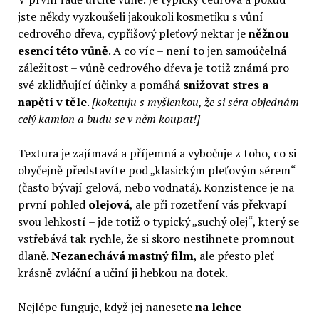
jste někdy vyzkoušeli jakoukoli kosmetiku s vůní
cedrového dřeva, cypřišový pleťový nektar je
něžnou
esencí této vůně
. A co víc – není to jen samoúčelná
záležitost – vůně cedrového dřeva je totiž známá pro
své zklidňující účinky a pomáhá
snižovat stres a
napětí v těle
.
[koketuju s myšlenkou, že si séra objednám
celý kamion a budu se v něm koupat!]
Textura je zajímavá a příjemná a vybočuje z toho, co si
obyčejně představíte pod „klasickým pleťovým sérem“
(často bývají gelová, nebo vodnatá). Konzistence je na
první pohled
olejová
, ale při rozetření vás překvapí
svou lehkostí – jde totiž o typický „suchý olej“, který se
vstřebává tak rychle, že si skoro nestihnete promnout
dlaně.
Nezanechává mastný film
, ale přesto pleť
krásně zvláční a učiní ji hebkou na dotek.
Nejlépe funguje, když jej nanesete
na lehce