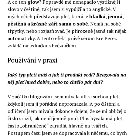
A co ten
glow
? Popravdě mě nenapadlo výstižnější
slovo v češtině, tak jsem si vypůjčila to anglické. V
mých očích představuje pleť, která je
hladká, jemná,
pěstěná a krásně září sama o sobě
. Nemá na sobě
třpytky, nebo rozjasňovač. Je přirozeně jasná tak nějak
automaticky. A tento efekt právě sérum Ere Perez
zvládá na jedničku s hvězdičkou.
Používání v praxi
Jaký typ pleti máš a jak ti produkt sedí? Reagovala na
něj pleť hned dobře, nebo to chtělo pár dní?
V začátku blogování jsem mívala ultra suchou pleť,
kdykoli jsem ji pořádně nepromazala. A po čištění a
odlíčení jsem mívala dokonce dojem, že se mi obličej o
číslo srazil, jak nepříjemně pnul. Plus bývala má pleť
často „ohraničeně“ zarudlá, hlavně na tvářích.
Postupem času jsem se dopracovala k něčemu, co bych