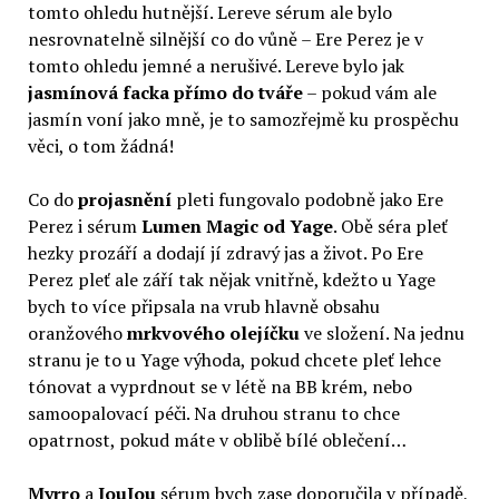
tomto ohledu hutnější. Lereve sérum ale bylo
nesrovnatelně silnější co do vůně – Ere Perez je v
tomto ohledu jemné a nerušivé. Lereve bylo jak
jasmínová facka přímo do tváře
– pokud vám ale
jasmín voní jako mně, je to samozřejmě ku prospěchu
věci, o tom žádná!
Co do
projasnění
pleti fungovalo podobně jako Ere
Perez i sérum
Lumen Magic od Yage
. Obě séra pleť
hezky prozáří a dodají jí zdravý jas a život. Po Ere
Perez pleť ale září tak nějak vnitřně, kdežto u Yage
bych to více připsala na vrub hlavně obsahu
oranžového
mrkvového olejíčku
ve složení. Na jednu
stranu je to u Yage výhoda, pokud chcete pleť lehce
tónovat a vyprdnout se v létě na BB krém, nebo
samoopalovací péči. Na druhou stranu to chce
opatrnost, pokud máte v oblibě bílé oblečení…
Myrro
a
JouJou
sérum bych zase doporučila v případě,