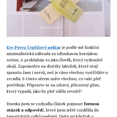
Ere Perez Cypřišový nektar
je podle mě funkční
minimalistická náhrada za zdlouhavou korejskou
rutinu. A prohlašuju to jako člověk, který vyzkoušel
obojí. Zapomeňte na desítky lahviček, které stojí
spoustu času i nervů, než je ráno všechny vystřídáte u
zrcadla. S tímto sérem máte všechno, co vaše pleť
potřebuje. Připravte se na zdravý, přirozený glow,
který vypadá, jako by pleť zářila zevnitř!
Dneska jsem se rozhodla článek pojmout
formou
otázek a odpověd
í, které jsem ještě rozdělila do
tematických celků/nadpisů. Dejte mi kdyžtak v