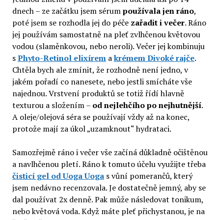
dnech – ze začátku jsem sérum
používala jen ráno
,
poté jsem se rozhodla jej do péče
zařadit i večer
. Ráno
jej používám samostatně na pleť zvlhčenou květovou
vodou (slaměnkovou, nebo neroli). Večer jej kombinuju
s
Phyto-Retinol elixírem
a
krémem Divoké rajče
.
Chtěla bych ale zmínit, že rozhodně není jedno, v
jakém pořadí co nanesete, nebo jestli smícháte vše
najednou. Vrstvení produktů se totiž řídí hlavně
texturou a složením –
od nejlehčího po nejhutnější
.
A oleje/olejová séra se používají vždy až na konec,
protože mají za úkol „uzamknout“ hydrataci.
Samozřejmě ráno i večer vše začíná důkladně očištěnou
a navlhčenou pletí. Ráno k tomuto účelu využijte třeba
čisticí gel od Uoga Uoga
s vůní pomerančů, který
jsem nedávno recenzovala. Je dostatečně jemný, aby se
dal používat 2x denně. Pak může následovat tonikum,
nebo květová voda. Když máte pleť přichystanou, je na