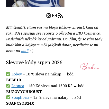
Instagram
E-mail
RSS zdroj
Milí čtenáři, vítám vás na blogu Růžový chroust, kam od
roku 2011 spisuju své recenze
o
přírodní a BIO kosmetice.
Posledních několik let od Jadranu. Doufám, že se vám tady
bude líbit a kdybyste měli jakýkoli dotaz, neváhejte se mi
ozvat na
mail
:-)
Slevové kódy srpen 2026
Lobey
– 10 % sleva na nákup → kód
BEBE10
Econea
– 150 Kč sleva nad 1500 Kč → kód
RUZOVYCHROUST
Soaphoria
– 15 % sleva na nákup → kód
SOAPCSOB24X