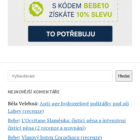
Hledat
Hledat
NEJNOVĚJŠÍ KOMENTÁŘE
Běla Velebná
:
Anti-age hydrogelové polštářky pod oči
Lobey (recenze)
Bebe
:
L’Occitane Slaměnka: čisticí pěna a intenzivní
čisticí pěna (2 recenze a srovnání)
Bebe
:
Vlasový botox Cocochoco (recenze)