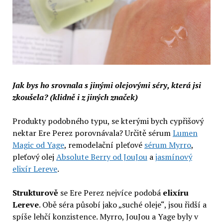
Jak bys ho srovnala s jinými olejovými séry, která jsi
zkoušela? (klidně i z jiných značek)
Produkty podobného typu, se kterými bych cypřišový
nektar Ere Perez porovnávala? Určitě sérum
Lumen
Magic od Yage
, remodelační pleťové
sérum Myrro
,
pleťový olej
Absolute Berry od JouJou
a
jasmínový
elixír Lereve
.
Strukturově
se Ere Perez nejvíce podobá
elixíru
Lereve
. Obě séra působí jako „suché oleje“, jsou řidší a
spíše lehčí konzistence. Myrro, JouJou a Yage byly v