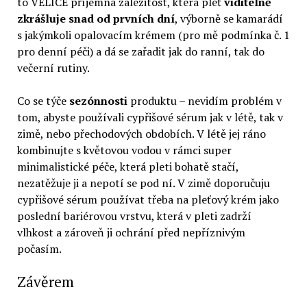
to VELICE příjemná záležitost, která pleť
viditelně
zkrášluje snad od prvních dní
, výborně se kamarádí
s jakýmkoli opalovacím krémem (pro mě podmínka č. 1
pro denní péči) a dá se zařadit jak do ranní, tak do
večerní rutiny.
Co se týče
sezónnosti
produktu – nevidím problém v
tom, abyste používali cypřišové sérum jak v létě, tak v
zimě, nebo přechodových obdobích. V létě jej ráno
kombinujte s květovou vodou v rámci super
minimalistické péče, která pleti bohatě stačí,
nezatěžuje ji a nepotí se pod ní. V zimě doporučuju
cypřišové sérum používat třeba na pleťový krém jako
poslední bariérovou vrstvu, která v pleti zadrží
vlhkost a zároveň ji ochrání před nepříznivým
počasím.
Závěrem