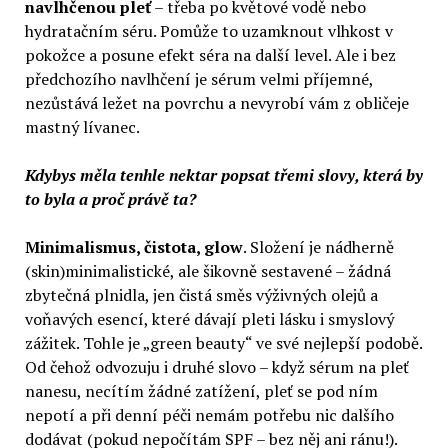
navlhčenou pleť
– třeba po květové vodě nebo
hydratačním séru. Pomůže to uzamknout vlhkost v
pokožce a posune efekt séra na další level. Ale i bez
předchozího navlhčení je sérum velmi příjemné,
nezůstává ležet na povrchu a nevyrobí vám z obličeje
mastný lívanec.
Kdybys měla tenhle nektar popsat třemi slovy, která by
to byla a proč právě ta?
Minimalismus, čistota, glow
. Složení je nádherně
(skin)minimalistické, ale šikovně sestavené – žádná
zbytečná plnidla, jen čistá směs výživných olejů a
voňavých esencí, které dávají pleti lásku i smyslový
zážitek. Tohle je „green beauty“ ve své nejlepší podobě.
Od čehož odvozuju i druhé slovo – když sérum na pleť
nanesu, necítím žádné zatížení, pleť se pod ním
nepotí a při denní péči nemám potřebu nic dalšího
dodávat (pokud nepočítám SPF – bez něj ani ránu!).