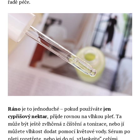
řadě péče.
Ráno
je to jednoduché – pokud používáte
jen
cypřišový nektar
, přijde rovnou na vlhkou pleť. Ta
může být ještě zvlhčená z čištění a tonizace, nebo jí
můžete vlhkost dodat pomocí květové vody. Sérum po
pleti rozetřete, nebo jej do ní „vtlapkejte“ celými