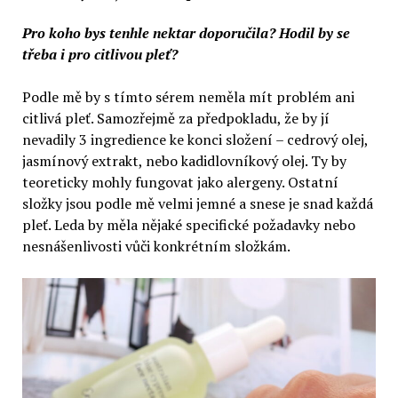
Pro koho bys tenhle nektar doporučila? Hodil by se
třeba i pro citlivou pleť?
Podle mě by s tímto sérem neměla mít problém ani
citlivá pleť. Samozřejmě za předpokladu, že by jí
nevadily 3 ingredience ke konci složení – cedrový olej,
jasmínový extrakt, nebo kadidlovníkový olej. Ty by
teoreticky mohly fungovat jako alergeny. Ostatní
složky jsou podle mě velmi jemné a snese je snad každá
pleť. Leda by měla nějaké specifické požadavky nebo
nesnášenlivosti vůči konkrétním složkám.