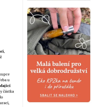
ci
,
mě
 kupce
řeba u
dající
dy částka
do
uraci,