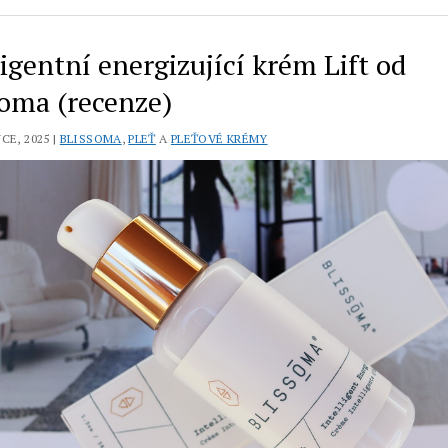
ligentní energizující krém Lift od
soma (recenze)
CE, 2025 |
BLISSOMA
,
PLEŤ
A
PLEŤOVÉ KRÉMY