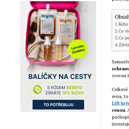
Obsah
Koho 
Co vš
Co js
Závě
Samozře
ochran
zrovna t
Celkově 
sena, to
Lift kr
cenou
.
pochopi
investuj