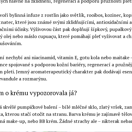
ch hlavně na zklidnění, regeneraci a podporu pružnosti pleti
voří bylinná infuze z rostlin jako světlík, rooibos, kozinec, kop
tnatec, které jsou známé svými zklidňujícími, antioxidačními a
čními účinky. Výživovou část pak doplňují šípkový, pupalkový
 olej nebo máslo cupuaçu, které pomáhají pleť vyživovat a ch
sušováním.
ní nechybí ani niacinamid, vitamin E, gotu kola nebo maitake 
nce spojované s podporou kožní bariéry, regenerací a pružně
 pleti. Jemný aromaterapeutický charakter pak dodávají esen
levandule a rozmarýnu.
m o krému vypozorovala já?
skvělé pumpičkové balení – bílé mléčné sklo, zlatý vršek, za
, kterou stačí otočit na stranu. Barva krému je zajímavě tělov
á make-up, nebo BB krém. Žádné strachy ale – nikterak nebar