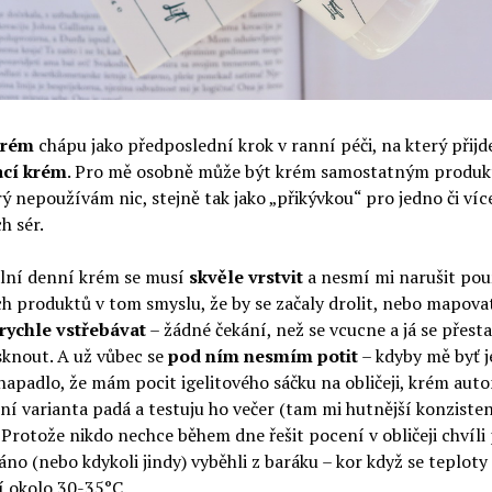
krém
chápu jako předposlední krok v ranní péči, na který přijd
ací krém
. Pro mě osobně může být krém samostatným produk
ý nepoužívám nic, stejně tak jako „přikývkou“ pro jedno či víc
h sér.
ální denní krém se musí
skvěle vrstvit
a nesmí mi narušit pou
h produktů v tom smyslu, že by se začaly drolit, nebo mapova
rychle vstřebávat
– žádné čekání, než se vcucne a já se přest
sknout. A už vůbec se
pod ním nesmím potit
– kdyby mě byť j
napadlo, že mám pocit igelitového sáčku na obličeji, krém aut
ní varianta padá a testuju ho večer (tam mi hutnější konziste
 Protože nikdo nechce během dne řešit pocení v obličeji chvíli
ráno (nebo kdykoli jindy) vyběhli z baráku – kor když se teploty
í okolo 30-35°C.