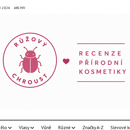
N 2026
ARCHIV
ělo
Vlasy
Vůně
Různé
Značky A-Z
Slevové k