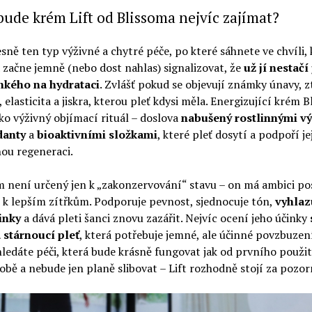
ude krém Lift od Blissoma nejvíc zajímat?
esně ten typ výživné a chytré péče, po které sáhnete ve chvíli,
začne jemně (nebo dost nahlas) signalizovat, že
už jí nestačí
hkého na hydrataci
. Zvlášť pokud se objevují známky únavy, z
 elasticita a jiskra, kterou pleť kdysi měla. Energizující krém 
jako výživný objímací rituál – doslova
nabušený rostlinnými vý
danty
a
bioaktivními složkami
, které pleť dosytí a podpoří je
ou regeneraci.
m není určený jen k „zakonzervování“ stavu – on má ambici p
ť k lepším zítřkům. Podporuje pevnost, sjednocuje tón,
vyhlaz
inky
a dává pleti šanci znovu zazářit. Nejvíc ocení jeho účinky
a stárnoucí pleť
, která potřebuje jemné, ale účinné povzbuzen
ledáte péči, která bude krásně fungovat jak od prvního použit
bě a nebude jen planě slibovat – Lift rozhodně stojí za pozor