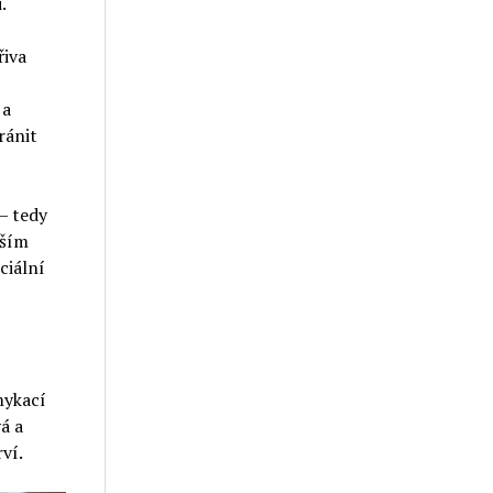
.
řiva
 a
ránit
— tedy
jším
ciální
mykací
á a
ví.