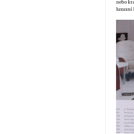
nebo kra
luxusní 