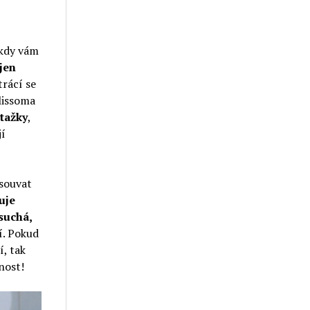
 kdy vám
 jen
trácí se
Blissoma
tažky
,
jí
osouvat
uje
suchá,
í. Pokud
í, tak
nost!