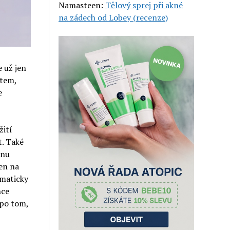
Namasteen
:
Tělový sprej při akné
na zádech od Lobey (recenze)
e už jen
tem,
e
žití
t. Také
anu
en na
omaticky
nce
 po tom,