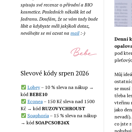
spisuju své recenze
o
přírodní a BIO
kosmetice. Posledních několik let od
Jadranu. Doufám, že se vám tady bude
líbit a kdybyste měli jakýkoli dotaz,
neváhejte se mi ozvat na
mail
:-)
Denní 
opalov
pod kter
pleťovýc
Slevové kódy srpen 2026
Můj ide
ostatníc
Lobey
– 10 % sleva na nákup →
se musí
kód
BEBE10
třeba le
Econea
– 150 Kč sleva nad 1500
vteřinu 
Kč → kód
RUZOVYCHROUST
jako den
Soaphoria
– 15 % sleva na nákup
nevadí).
→ kód
SOAPCSOB24X
co jste 
pohybuj