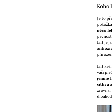
Koho b
Je to př
pokožka 
něco le
pevnost,
Lift je 
antioxi
přirozen
Lift kré
vaši ple
jemné l
citlivá 
zrovna h
dlouhodo