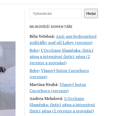
Hledat
Hledat
NEJNOVĚJŠÍ KOMENTÁŘE
Běla Velebná
:
Anti-age hydrogelové
polštářky pod oči Lobey (recenze)
Bebe
:
L’Occitane Slaměnka: čisticí
pěna a intenzivní čisticí pěna (2
recenze a srovnání)
Bebe
:
Vlasový botox Cocochoco
(recenze)
Martina Hrubá
:
Vlasový botox
Cocochoco (recenze)
Andrea Melušová
:
L’Occitane
Slaměnka: čisticí pěna a intenzivní
čisticí pěna (2 recenze a srovnání)