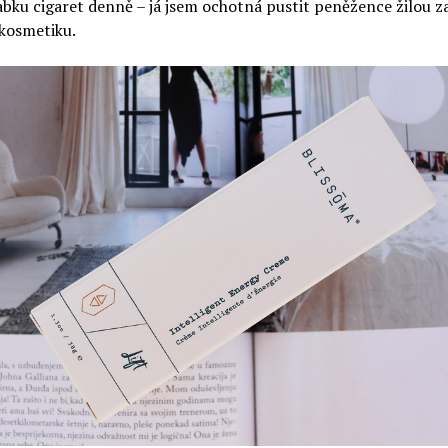
bku cigaret denně – já jsem ochotná pustit peněžence žilou z
kosmetiku.