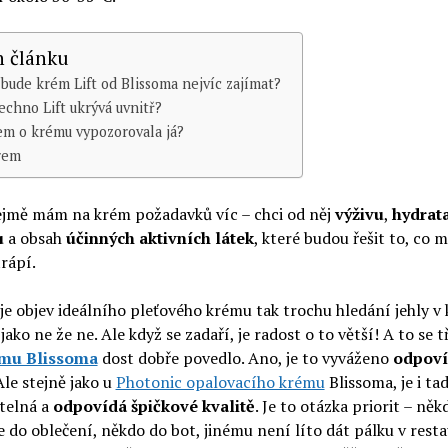
 článku
bude krém Lift od Blissoma nejvíc zajímat?
echno Lift ukrývá uvnitř?
em o krému vypozorovala já?
rem
jmě mám na krém požadavků víc – chci od něj
výživu
,
hydrata
u
a obsah
účinných aktivních látek
, které budou řešit to, co 
rápí.
je objev ideálního pleťového krému tak trochu hledání jehly v
 jako ne že ne. Ale když se zadaří, je radost o to větší! A to se t
ému Blissoma
dost dobře povedlo. Ano, je to vyváženo
odpoví
 Ale stejně jako u
Photonic opalovacího krému
Blissoma, je i ta
telná a
odpovídá špičkové kvalitě
. Je to otázka priorit – něk
e do oblečení, někdo do bot, jinému není líto dát pálku v resta