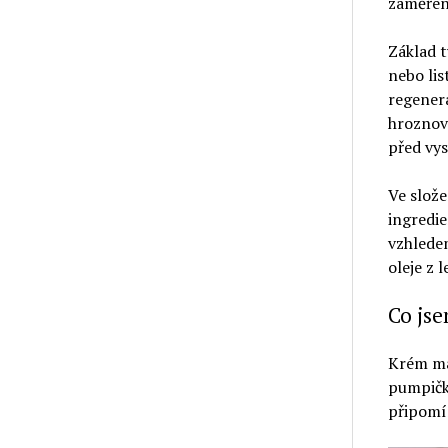
zaměřený
Základ t
nebo lis
regenera
hroznový
před vy
Ve slože
ingredie
vzhledem
oleje z 
Co jse
Krém má 
pumpička
připomín