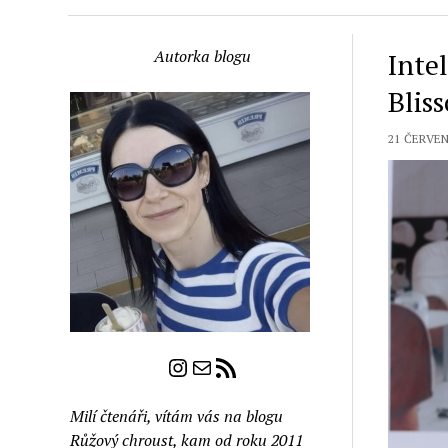
Autorka blogu
Inte
Blis
21 ČERVEN
Instagram
E-mail
RSS zdroj
Milí čtenáři, vítám vás na blogu
Růžový chroust, kam od roku 2011