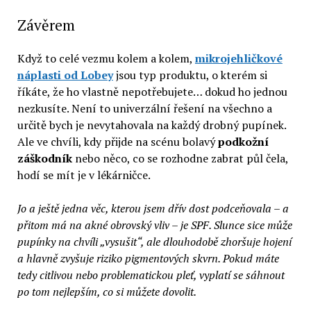
Závěrem
Když to celé vezmu kolem a kolem,
mikrojehličkové
náplasti od Lobey
jsou typ produktu, o kterém si
říkáte, že ho vlastně nepotřebujete… dokud ho jednou
nezkusíte. Není to univerzální řešení na všechno a
určitě bych je nevytahovala na každý drobný pupínek.
Ale ve chvíli, kdy přijde na scénu bolavý
podkožní
záškodník
nebo něco, co se rozhodne zabrat půl čela,
hodí se mít je v lékárničce.
Jo a ještě jedna věc, kterou jsem dřív dost podceňovala – a
přitom má na akné obrovský vliv – je SPF. Slunce sice může
pupínky na chvíli „vysušit“, ale dlouhodobě zhoršuje hojení
a hlavně zvyšuje riziko pigmentových skvrn. Pokud máte
tedy citlivou nebo problematickou pleť, vyplatí se sáhnout
po tom nejlepším, co si můžete dovolit.