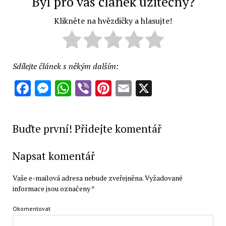
Byl pro vás článek užitečný?
Klikněte na hvězdičky a hlasujte!
Sdílejte článek s někým dalším:
Facebook
Messenger
WhatsApp
Viber
Pinterest
Email
X
Buďte první! Přidejte komentář
Napsat komentář
Vaše e-mailová adresa nebude zveřejněna.
Vyžadované
informace jsou označeny
*
Okomentovat