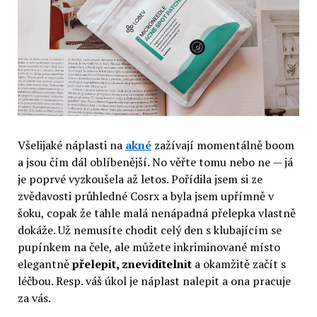
Všelijaké náplasti na
akné
zažívají momentálně boom
a jsou čím dál oblíbenější. No věřte tomu nebo ne — já
je poprvé vyzkoušela až letos. Pořídila jsem si ze
zvědavosti průhledné Cosrx a byla jsem upřímně v
šoku, copak že tahle malá nenápadná přelepka vlastně
dokáže. Už nemusíte chodit celý den s klubajícím se
pupínkem na čele, ale můžete inkriminované místo
elegantně
přelepit, zneviditelnit
a okamžitě začít s
léčbou. Resp. váš úkol je náplast nalepit a ona pracuje
za vás.