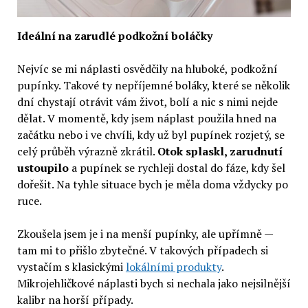
Ideální na zarudlé podkožní boláčky
Nejvíc se mi náplasti osvědčily na hluboké, podkožní
pupínky. Takové ty nepříjemné boláky, které se několik
dní chystají otrávit vám život, bolí a nic s nimi nejde
dělat. V momentě, kdy jsem náplast použila hned na
začátku nebo i ve chvíli, kdy už byl pupínek rozjetý, se
celý průběh výrazně zkrátil.
Otok splaskl, zarudnutí
ustoupilo
a pupínek se rychleji dostal do fáze, kdy šel
dořešit. Na tyhle situace bych je měla doma vždycky po
ruce.
Zkoušela jsem je i na menší pupínky, ale upřímně —
tam mi to přišlo zbytečné. V takových případech si
vystačím s klasickými
lokálními produkty
.
Mikrojehličkové náplasti bych si nechala jako nejsilnější
kalibr na horší případy.