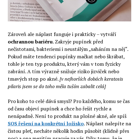
Zároveň ale náplast funguje i prakticky – vytváří
ochrannou bariéru
. Zakryje pupínek před
nečistotami, bakteriemi i neustálým „saháním na něj“.
Pokud máte tendenci pupínky mačkat nebo škrábat,
tohle je ten typ produktu, který vám v tom fyzicky
zabrání. A tím výrazně snižuje riziko jizviček nebo
tmavých stop po akné.
[v nejhorších dobách keratosis
pilaris jsem se do toho měla tuším zabalit celá]
Pro koho to celé dává smysl? Pro každého, komu se čas
od času objeví pupínek a chce ho řešit rychle a
nenápadně. Není to produkt na plošné akné, ale spíš
SOS řešení na konkrétní ložisko
. Náplast nalepíte na
čistou pleť, necháte několik hodin působit (klidně přes
noc) a ona mezitím pracuje za vás. Díky tomu, že je