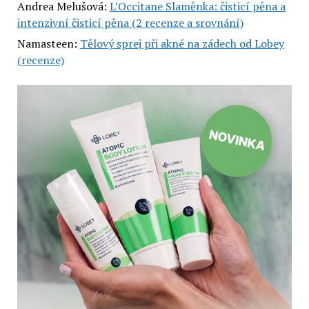
Andrea Melušová
:
L’Occitane Slaměnka: čisticí pěna a
intenzivní čisticí pěna (2 recenze a srovnání)
Namasteen
:
Tělový sprej při akné na zádech od Lobey
(recenze)