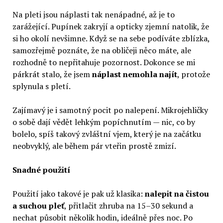
Na pleti jsou náplasti tak nenápadné, až je to
zarážející. Pupínek zakryjí a opticky zjemní natolik, že
si ho okolí nevšimne. Když se na sebe podíváte zblízka,
samozřejmě poznáte, že na obličeji něco máte, ale
rozhodně to nepřitahuje pozornost. Dokonce se mi
párkrát stalo, že jsem
náplast nemohla najít
, protože
splynula s pletí.
Zajímavý je i samotný pocit po nalepení. Mikrojehličky
o sobě dají vědět lehkým popíchnutím — nic, co by
bolelo, spíš takový zvláštní vjem, který je na začátku
neobvyklý, ale během pár vteřin prostě zmizí.
Snadné použití
Použití jako takové je pak už klasika:
nalepit na čistou
a suchou pleť
, přitlačit zhruba na 15–30 sekund a
nechat působit několik hodin, ideálně přes noc. Po