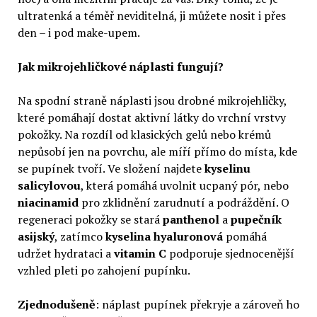
ultratenká a téměř neviditelná, ji můžete nosit i přes
den – i pod make-upem.
Jak mikrojehličkové náplasti fungují?
Na spodní straně náplasti jsou drobné mikrojehličky,
které pomáhají dostat aktivní látky do vrchní vrstvy
pokožky. Na rozdíl od klasických gelů nebo krémů
nepůsobí jen na povrchu, ale míří přímo do místa, kde
se pupínek tvoří. Ve složení najdete
kyselinu
salicylovou
, která pomáhá uvolnit ucpaný pór, nebo
niacinamid
pro zklidnění zarudnutí a podráždění. O
regeneraci pokožky se stará
panthenol
a
pupečník
asijský
, zatímco
kyselina hyaluronová
pomáhá
udržet hydrataci a
vitamin C
podporuje sjednocenější
vzhled pleti po zahojení pupínku.
Zjednodušeně
: náplast pupínek překryje a zároveň ho