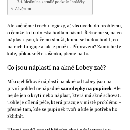
Ideální na zarudlé podkožní boláčky
Závěrem
Ale začněme trochu logicky, ať vás uvedu do problému,
o čemže to tu dneska hodlám básnit. Řekneme si, na co
náplasti jsou, k čemu slouží, komu se budou hodit, co
na nich funguje a jak je použít. Připraveni? Zamíchejte
kafe, přikousněte sušenku, jdeme na to.
Co jsou náplasti na akné Lobey zač?
Mikrojehličkové náplasti na akné od Lobey jsou na
první pohled nenápadné
samolepky na pupínek
. Ale
nejde jen o krytí nebo náplast, která má akné schovat.
Tohle je cílená péče, která pracuje v místě problému –
přesně tam, kde se pupínek tvoří a kde je potřeba ho
zklidnit.
Hlavní rozdíl oproti běžným akné náplastem je v