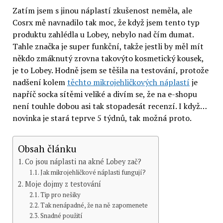
Zatím jsem s jinou náplastí zkušenost neměla, ale
Cosrx mě navnadilo tak moc, že když jsem tento typ
produktu zahlédla u Lobey, nebylo nad čím dumat.
Tahle značka je super funkční, takže jestli by měl mít
někdo zmáknutý zrovna takovýto kosmetický kousek,
je to Lobey. Hodně jsem se těšila na testování, protože
nadšení kolem
těchto mikrojehličkových náplastí
je
napříč socka sítěmi veliké a divím se, že na e-shopu
není touhle dobou asi tak stopadesát recenzí. I když…
novinka je stará teprve 5 týdnů, tak možná proto.
Obsah článku
Co jsou náplasti na akné Lobey zač?
Jak mikrojehličkové náplasti fungují?
Moje dojmy z testování
Tip pro nešiky
Tak nenápadné, že na ně zapomenete
Snadné použití