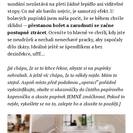
sundání nezůstává na pleti žádné lepidlo ani viditelné
stopy. Co mě ale bavilo nejvíc, je samotný efekt. U
bolavých pupínků jsem měla pocit, že se během chvíle
zklidní —
přestanou bolet a zarudnutí se začne
postupně ztrácet
. Oceníte to hlavně ve chvíli, kdy jste
se neudrželi a nechali nenechavé pracky, aby započaly
dílo zkázy. Ideálně ještě se špendlíkem a bez
dezinfekce, ufff…
[já chápu, že se to lehce řekne, abyste si na pupínky
nehrabali. A ještě víc chápu, že to někdy nejde. Mám to
stejně. Aspoň místo před podobnou „operací“ pořádně
vydezinfikujte, obalte si ukazováčky do čistého papírového
kapesníčku a zkuste pupínek JEMNĚ zmáčknout. Pokud to
nejde, vykašlete se na to, zalepte ho a zkusíte to později.]