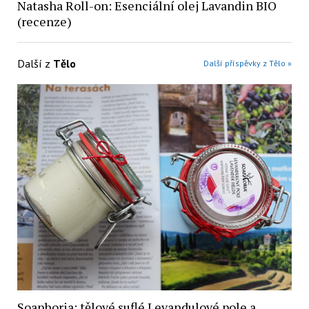
Natasha Roll-on: Esenciální olej Lavandin BIO
(recenze)
Další z
Tělo
Další příspěvky z Tělo »
Soaphoria: tělové suflé Levandulové pole a