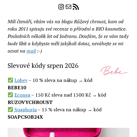
Instagram
E-mail
RSS zdroj
Milí čtenáři, vítám vás na blogu Růžový chroust, kam od
roku 2011 spisuju své recenze
o
přírodní a BIO kosmetice.
Posledních několik let od Jadranu. Doufám, že se vám tady
bude líbit a kdybyste měli jakýkoli dotaz, neváhejte se mi
ozvat na
mail
:-)
Slevové kódy srpen 2026
Lobey
– 10 % sleva na nákup → kód
BEBE10
Econea
– 150 Kč sleva nad 1500 Kč → kód
RUZOVYCHROUST
Soaphoria
– 15 % sleva na nákup → kód
SOAPCSOB24X