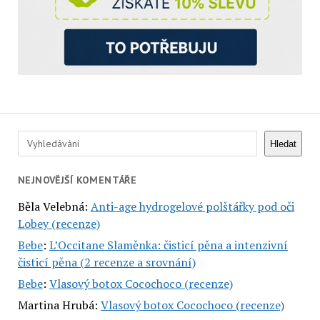
Hledat
Hledat
NEJNOVĚJŠÍ KOMENTÁŘE
Běla Velebná
:
Anti-age hydrogelové polštářky pod oči
Lobey (recenze)
Bebe
:
L’Occitane Slaměnka: čisticí pěna a intenzivní
čisticí pěna (2 recenze a srovnání)
Bebe
:
Vlasový botox Cocochoco (recenze)
Martina Hrubá
:
Vlasový botox Cocochoco (recenze)