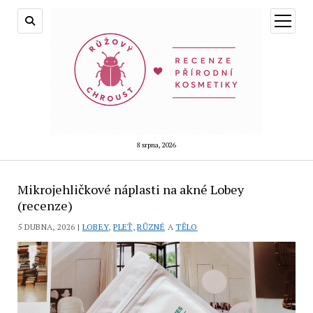
otevřít
menu
8 srpna, 2026
Mikrojehličkové náplasti na akné Lobey
(recenze)
5 DUBNA, 2026 |
LOBEY
,
PLEŤ
,
RŮZNÉ
A
TĚLO