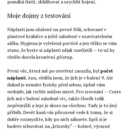
pomáhá čistit, zklidňovat a urychlit hojení.
Moje dojmy z testování
Náplasti jsou uložené na pevné fólii, schované v
plastové krabičce a ještě zabalené v uzavíratelném
sáčku. Hygiena je vyřešená poctivě a jen těžko se vám
stane, že byste si náplasti nějak znečistili — to už by
chtělo docela kreativní přístup.
První věc, která mě po otevření zarazila, byl
počet
náplastí
. Ano, věděla jsem, že jich je v balení 9. Ale
dokud je nemáte fyzicky před sebou, úplně vám
nedojde, jak rychle můžou mizet. Pro srovnání — Cosrx
jich má v balení násobně víc, takže člověk tolik
nepřemýšlí a lepí je skoro na všechno. Tady je to jiný
příběh. Devět kusů vás přirozeně vede k tomu, že si
dobře rozmyslíte, kdy po nich sáhnete. Spíš si je
budete schovávat na „krizovky“ — bolavé, výrazné