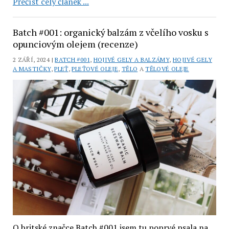
Batch
Přečíst celý článek ...
#001:
organický
Batch #001: organický balzám z včelího vosku s
balzám
opunciovým olejem (recenze)
z
2 ZÁŘÍ, 2024 |
BATCH #001
,
HOJIVÉ GELY A BALZÁMY
,
HOJIVÉ GELY
včelího
A MASTIČKY
,
PLEŤ
,
PLEŤOVÉ OLEJE
,
TĚLO
A
TĚLOVÉ OLEJE
vosku
s
šípkovým
olejem
a
růží
(recenze)
O britské značce Batch #001 jsem tu poprvé psala na