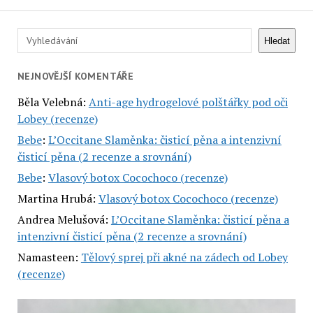
Hledat
Hledat
NEJNOVĚJŠÍ KOMENTÁŘE
Běla Velebná
:
Anti-age hydrogelové polštářky pod oči
Lobey (recenze)
Bebe
:
L’Occitane Slaměnka: čisticí pěna a intenzivní
čisticí pěna (2 recenze a srovnání)
Bebe
:
Vlasový botox Cocochoco (recenze)
Martina Hrubá
:
Vlasový botox Cocochoco (recenze)
Andrea Melušová
:
L’Occitane Slaměnka: čisticí pěna a
intenzivní čisticí pěna (2 recenze a srovnání)
Namasteen
:
Tělový sprej při akné na zádech od Lobey
(recenze)