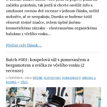
začátku prázdnin, tak jestli si chcete osvěžit info a
omrknout rovnou dvě recenze v jednom článku, určitě
mrkněte, ať se neopakuju. Dneska se budeme totiž
věnovat stejné značce, ovšem úplně jinému
kosmetickému zázraku – všestrannému organickému
balzámu z včelího vosku…
Batch
Přečíst celý článek ...
#001:
organický
Batch #001: koupelová sůl s pomerančem a
balzám
bergamotem a svíčka ze včelího vosku (2
z
recenze)
včelího
4 ČERVENCE, 2024 |
RŮZNÉ
,
BATCH #001
,
DOMÁCNOST
,
SPRCHA A
vosku
KOUPEL
A
TĚLO
s
opunciovým
olejem
(recenze)