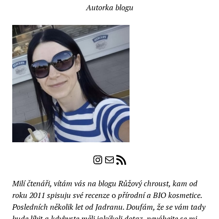
Autorka blogu
pomerančem
a
bergamotem
a
svíčka
ze
včelího
vosku
(2
recenze)
Instagram
E-mail
RSS zdroj
Milí čtenáři, vítám vás na blogu Růžový chroust, kam od
roku 2011 spisuju své recenze
o
přírodní a BIO kosmetice.
Posledních několik let od Jadranu. Doufám, že se vám tady
bude líbit a kdybyste měli jakýkoli dotaz, neváhejte se mi