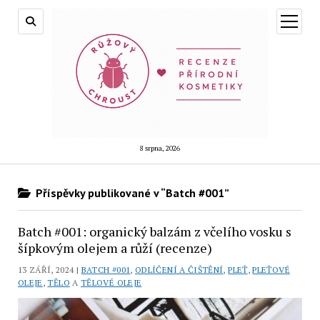
otevřít
menu
8 srpna, 2026
Příspěvky publikované v “Batch #001”
Batch #001: organický balzám z včelího vosku s
šípkovým olejem a růží (recenze)
13 ZÁŘÍ, 2024 |
BATCH #001
,
ODLÍČENÍ A ČIŠTĚNÍ
,
PLEŤ
,
PLEŤOVÉ
OLEJE
,
TĚLO
A
TĚLOVÉ OLEJE