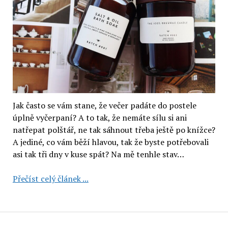
Jak často se vám stane, že večer padáte do postele
úplně vyčerpaní? A to tak, že nemáte sílu si ani
natřepat polštář, ne tak sáhnout třeba ještě po knížce?
A jediné, co vám běží hlavou, tak že byste potřebovali
asi tak tři dny v kuse spát? Na mě tenhle stav…
Batch
Přečíst celý článek ...
#001:
koupelová
sůl
s