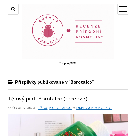
otevřít
menu
7 srpna, 2026
Příspěvky publikované v “Borotalco”
Tělový pudr Borotalco (recenze)
22 ÚNORA, 2022 |
TĚLO
,
BOROTALCO
A
DEPILACE A HOLENÍ