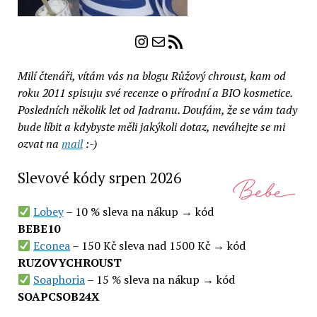
Instagram
E-mail
RSS zdroj
Milí čtenáři, vítám vás na blogu Růžový chroust, kam od
roku 2011 spisuju své recenze
o
přírodní a BIO kosmetice.
Posledních několik let od Jadranu. Doufám, že se vám tady
bude líbit a kdybyste měli jakýkoli dotaz, neváhejte se mi
ozvat na
mail
:-)
Slevové kódy srpen 2026
Lobey
– 10 % sleva na nákup → kód
BEBE10
Econea
– 150 Kč sleva nad 1500 Kč → kód
RUZOVYCHROUST
Soaphoria
– 15 % sleva na nákup → kód
SOAPCSOB24X