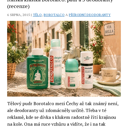
(recenze)
(recenze)
6 SRPNA, 2015 |
TĚLO
,
BOROTALCO
A
PŘÍRODNÍ DEODORANTY
Tělový pudr Borotalco mezi Čechy až tak známý není,
ale deodoranty už zdomácněly určitě. Třeba v té
reklamě, kde se dívka s klukem radostně řítí krajinou
na kole. Ona má ruce vzhůru a vidíte, že i na tak