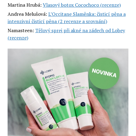
Martina Hrubá
:
Vlasový botox Cocochoco (recenze)
Andrea Melušová
:
L’Occitane Slaměnka: čisticí pěna a
intenzivní čisticí pěna (2 recenze a srovnání)
Namasteen
:
Tělový sprej při akné na zádech od Lobey
(recenze)