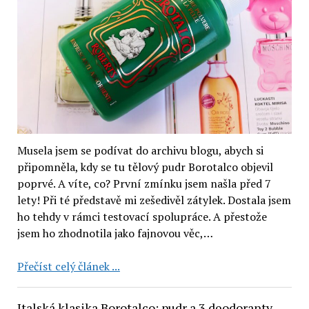
Musela jsem se podívat do archivu blogu, abych si
připomněla, kdy se tu tělový pudr Borotalco objevil
poprvé. A víte, co? První zmínku jsem našla před 7
lety! Při té představě mi zešedivěl zátylek. Dostala jsem
ho tehdy v rámci testovací spolupráce. A přestože
jsem ho zhodnotila jako fajnovou věc,…
Tělový
Přečíst celý článek ...
pudr
Borotalco
Italská klasika Borotalco: pudr a 3 deodoranty