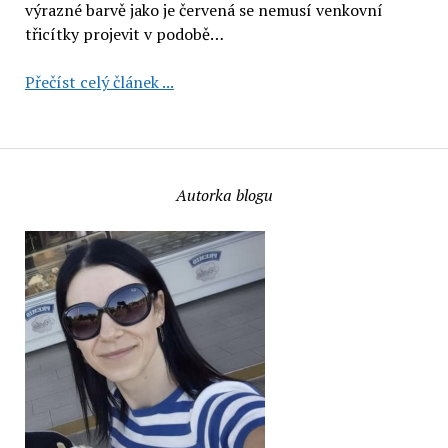
výrazné barvě jako je červená se nemusí venkovní
třicítky projevit v podobě…
Italská
Přečíst celý článek ...
klasika
Borotalco:
pudr
a
Autorka blogu
3
deodoranty
(recenze)