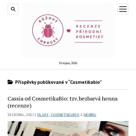
otevřít
menu
10 srpna, 2026
Příspěvky publikované v “Cosmetikabio”
Cassia od CosmetikaBio: tzv. bezbarvá henna
(recenze)
28 LEDNA, 2021 |
VLASY
,
COSMETIKABIO
A
HENNA