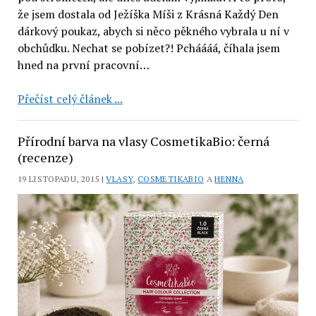
že jsem dostala od Ježíška Míši z Krásná Každý Den
dárkový poukaz, abych si něco pěkného vybrala u ní v
obchůdku. Nechat se pobízet?! Pcháááá, číhala jsem
hned na první pracovní…
Vánoční
Přečíst celý článek ...
nakupování
v
Přírodní barva na vlasy CosmetikaBio: černá
Krásná
(recenze)
Každý
19 LISTOPADU, 2015 |
VLASY
,
COSMETIKABIO
A
HENNA
Den:
CosmetikaBio,
Almara
Soap
a
Argital
(první
dojmy)