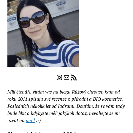
Instagram
E-mail
RSS zdroj
Milí čtenáři, vítám vás na blogu Růžový chroust, kam od
roku 2011 spisuju své recenze
o
přírodní a BIO kosmetice.
Posledních několik let od Jadranu. Doufám, že se vám tady
bude líbit a kdybyste měli jakýkoli dotaz, neváhejte se mi
ozvat na
mail
:-)