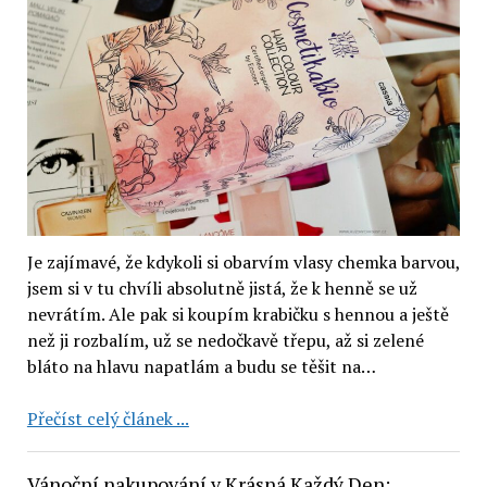
Je zajímavé, že kdykoli si obarvím vlasy chemka barvou,
jsem si v tu chvíli absolutně jistá, že k henně se už
nevrátím. Ale pak si koupím krabičku s hennou a ještě
než ji rozbalím, už se nedočkavě třepu, až si zelené
bláto na hlavu napatlám a budu se těšit na…
Cassia
Přečíst celý článek ...
od
CosmetikaBio:
Vánoční nakupování v Krásná Každý Den: