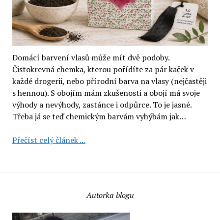
Domácí barvení vlasů může mít dvě podoby.
Čistokrevná chemka, kterou pořídíte za pár kaček v
každé drogerii, nebo přírodní barva na vlasy (nejčastěji
s hennou). S obojím mám zkušenosti a obojí má svoje
výhody a nevýhody, zastánce i odpůrce. To je jasné.
Třeba já se teď chemickým barvám vyhýbám jak…
Přírodní
Přečíst celý článek ...
barva
na
vlasy
CosmetikaBio:
Autorka blogu
černá
(recenze)