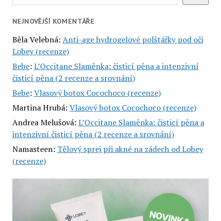
NEJNOVĚJŠÍ KOMENTÁŘE
Běla Velebná
:
Anti-age hydrogelové polštářky pod oči
Lobey (recenze)
Bebe
:
L’Occitane Slaměnka: čisticí pěna a intenzivní
čisticí pěna (2 recenze a srovnání)
Bebe
:
Vlasový botox Cocochoco (recenze)
Martina Hrubá
:
Vlasový botox Cocochoco (recenze)
Andrea Melušová
:
L’Occitane Slaměnka: čisticí pěna a
intenzivní čisticí pěna (2 recenze a srovnání)
Namasteen
:
Tělový sprej při akné na zádech od Lobey
(recenze)