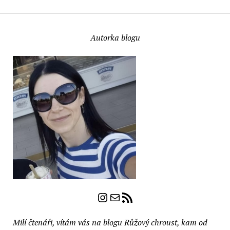
Višeň
a
Mandle
Autorka blogu
od
Deep
Steep
(recenze)
Instagram
E-mail
RSS zdroj
Milí čtenáři, vítám vás na blogu Růžový chroust, kam od