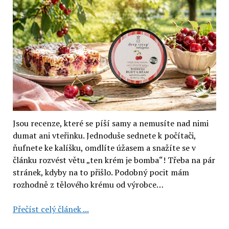
Jsou recenze, které se píší samy a nemusíte nad nimi
dumat ani vteřinku. Jednoduše sednete k počítači,
ňufnete ke kalíšku, omdlíte úžasem a snažíte se v
článku rozvést větu „ten krém je bomba“! Třeba na pár
stránek, kdyby na to přišlo. Podobný pocit mám
rozhodně z tělového krému od výrobce…
Tělový
Přečíst celý článek ...
krém