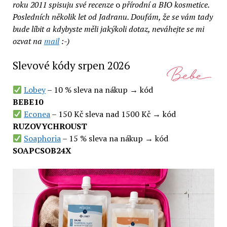
roku 2011 spisuju své recenze
o
přírodní a BIO kosmetice.
Posledních několik let od Jadranu. Doufám, že se vám tady
bude líbit a kdybyste měli jakýkoli dotaz, neváhejte se mi
ozvat na
mail
:-)
Slevové kódy srpen 2026
Lobey
– 10 % sleva na nákup → kód
BEBE10
Econea
– 150 Kč sleva nad 1500 Kč → kód
RUZOVYCHROUST
Soaphoria
– 15 % sleva na nákup → kód
SOAPCSOB24X