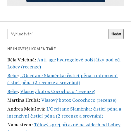
Hledat
Hledat
NEJNOVĚJŠÍ KOMENTÁŘE
Běla Velebná
:
Anti-age hydrogelové polštářky pod oči
Lobey (recenze)
Bebe
:
L’Occitane Slaměnka: čisticí pěna a intenzivní
čisticí pěna (2 recenze a srovnání)
Bebe
:
Vlasový botox Cocochoco (recenze)
Martina Hrubá
:
Vlasový botox Cocochoco (recenze)
Andrea Melušová
:
L’Occitane Slaměnka: čisticí pěna a
intenzivní čisticí pěna (2 recenze a srovnání)
Namasteen
:
Tělový sprej při akné na zádech od Lobey