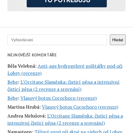
Hledat
Hledat
NEJNOVĚJŠÍ KOMENTÁŘE
Běla Velebná
:
Anti-age hydrogelové polštářky pod oči
Lobey (recenze)
Bebe
:
L’Occitane Slaměnka: čisticí pěna a intenzivní
čisticí pěna (2 recenze a srovnání)
Bebe
:
Vlasový botox Cocochoco (recenze)
Martina Hrubá
:
Vlasový botox Cocochoco (recenze)
Andrea Melušová
:
L’Occitane Slaměnka: čisticí pěna a
intenzivní čisticí pěna (2 recenze a srovnání)
Namasteen
:
Tělový sprej při akné na zádech od Lobey