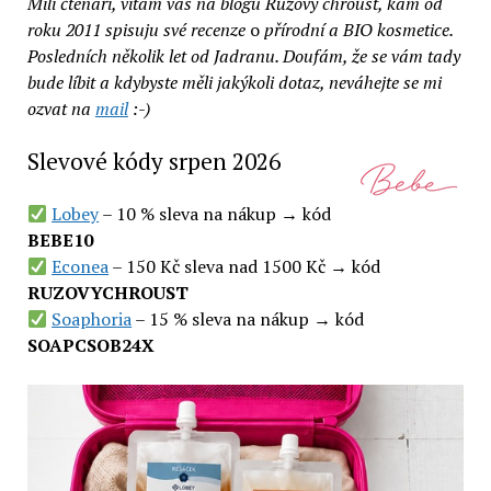
Milí čtenáři, vítám vás na blogu Růžový chroust, kam od
roku 2011 spisuju své recenze
o
přírodní a BIO kosmetice.
Posledních několik let od Jadranu. Doufám, že se vám tady
bude líbit a kdybyste měli jakýkoli dotaz, neváhejte se mi
ozvat na
mail
:-)
Slevové kódy srpen 2026
Lobey
– 10 % sleva na nákup → kód
BEBE10
Econea
– 150 Kč sleva nad 1500 Kč → kód
RUZOVYCHROUST
Soaphoria
– 15 % sleva na nákup → kód
SOAPCSOB24X