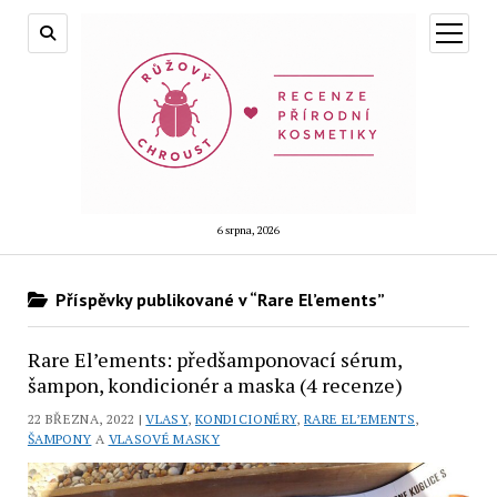
otevřít
menu
6 srpna, 2026
Příspěvky publikované v “Rare El’ements”
Rare El’ements: předšamponovací sérum,
šampon, kondicionér a maska (4 recenze)
22 BŘEZNA, 2022 |
VLASY
,
KONDICIONÉRY
,
RARE EL’EMENTS
,
ŠAMPONY
A
VLASOVÉ MASKY