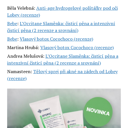
Běla Velebná
:
Anti-age hydrogelové polštářky pod oči
Lobey (recenze)
Bebe
:
L’Occitane Slaměnka: čisticí pěna a intenzivní
čisticí pěna (2 recenze a srovnání)
Bebe
:
Vlasový botox Cocochoco (recenze)
Martina Hrubá
:
Vlasový botox Cocochoco (recenze)
Andrea Melušová
:
L’Occitane Slaměnka: čisticí pěna a
intenzivní čisticí pěna (2 recenze a srovnání)
Namasteen
:
Tělový sprej při akné na zádech od Lobey
(recenze)