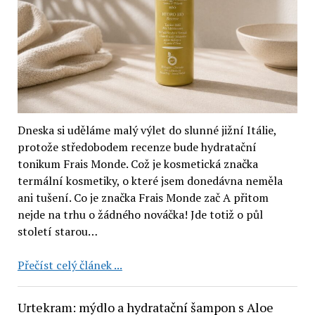
(2
recenze)
Dneska si uděláme malý výlet do slunné jižní Itálie,
protože středobodem recenze bude hydratační
tonikum Frais Monde. Což je kosmetická značka
termální kosmetiky, o které jsem donedávna neměla
ani tušení. Co je značka Frais Monde zač A přitom
nejde na trhu o žádného nováčka! Jde totiž o půl
století starou…
Hydratační
Přečíst celý článek ...
tonikum
Frais
Urtekram: mýdlo a hydratační šampon s Aloe
Monde