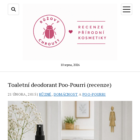
otevřít
menu
10 srpna, 2026
Blog
Toaletní deodorant Poo-Pourri (recenze)
Růžový
21 ÚNORA, 2015 |
RŮZNÉ
,
DOMÁCNOST
A
POO-POURRI
chroust