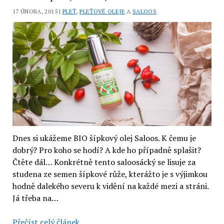
(recenze)
17 ÚNORA, 2015 |
PLEŤ
,
PLEŤOVÉ OLEJE
A
SALOOS
Dnes si ukážeme BIO šípkový olej Saloos. K čemu je
dobrý? Pro koho se hodí? A kde ho případně splašit?
Čtěte dál… Konkrétně tento saloosácký se lisuje za
studena ze semen šípkové růže, kterážto je s výjimkou
hodně dalekého severu k vidění na každé mezi a stráni.
Já třeba na…
Bio
Přečíst celý článek ...