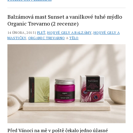
šípkový
olej
Balzámová mast Sunset a vanilkové tuhé mýdlo
Saloos:
Organic Trevarno (2 recenze)
pro
14 ÚNORA, 2015 |
PLEŤ
,
HOJIVÉ GELY A BALZÁMY
,
HOJIVÉ GELY A
stárnoucí,
MASTIČKY
,
ORGANIC TREVARNO
A
TĚLO
unavenou
a
suchou
pleť
(recenze)
Před Vánoci na mě v poště čekalo jedno úžasné