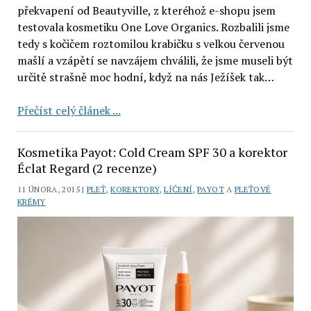
překvapení od Beautyville, z kteréhož e-shopu jsem
testovala kosmetiku One Love Organics. Rozbalili jsme
tedy s kočičem roztomilou krabičku s velkou červenou
mašlí a vzápětí se navzájem chválili, že jsme museli být
určitě strašně moc hodní, když na nás Ježíšek tak…
Balzámová
Přečíst celý článek ...
mast
Sunset
Kosmetika Payot: Cold Cream SPF 30 a korektor
a
Éclat Regard (2 recenze)
vanilkové
11 ÚNORA, 2015 |
PLEŤ
,
KOREKTORY
,
LÍČENÍ
,
PAYOT
A
PLEŤOVÉ
tuhé
KRÉMY
mýdlo
Organic
Trevarno
(2
recenze)