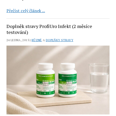
Arganový
Přečíst celý článek ...
šampon
Nobilis
Doplněk stravy ProfiUro Infekt (2 měsíce
Tilia:
testování)
záchrana
24 LEDNA, 2015 |
RŮZNÉ
A
DOPLŇKY STRAVY
pro
suché
vlasy
s
vůní
bylinek
(recenze)