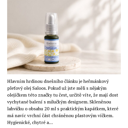
olej
Weleda
(2
recenze)
Hlavním hrdinou dnešního článku je heřmánkový
pleťový olej Saloos. Pokud už jste měli s nějakým
olejíčkem této značky tu čest, určitě víte, že mají dost
vychytané balení s milučkým designem. Skleněnou
lahvičku o obsahu 20 ml s praktickým kapátkem, které
má navíc vrchní část chráněnou plastovým víčkem.
Hygienické, chytré a…