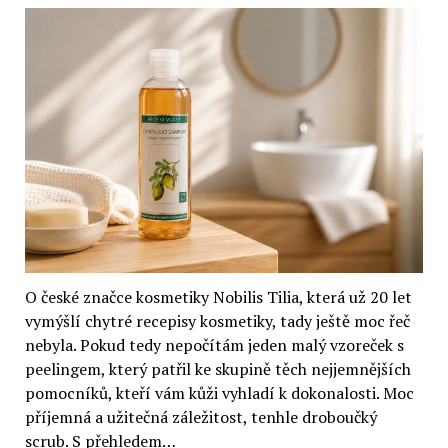
a
korektor
Éclat
Regard
(2
recenze)
O české značce kosmetiky Nobilis Tilia, která už 20 let
vymýšlí chytré recepisy kosmetiky, tady ještě moc řeč
nebyla. Pokud tedy nepočítám jeden malý vzoreček s
peelingem, který patřil ke skupině těch nejjemnějších
pomocníků, kteří vám kůži vyhladí k dokonalosti. Moc
příjemná a užitečná záležitost, tenhle droboučký
scrub. S přehledem…