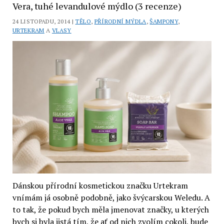
Vera, tuhé levandulové mýdlo (3 recenze)
z
24 LISTOPADU, 2014 |
TĚLO
,
PŘÍRODNÍ MÝDLA
,
ŠAMPONY
,
řady
URTEKRAM
A
VLASY
Hydro
Bio
Reserve
(recenze)
Dánskou přírodní kosmetickou značku Urtekram
vnímám já osobně podobně, jako švýcarskou Weledu. A
to tak, že pokud bych měla jmenovat značky, u kterých
bych si byla jistá tím, že ať od nich zvolím cokoli, bude