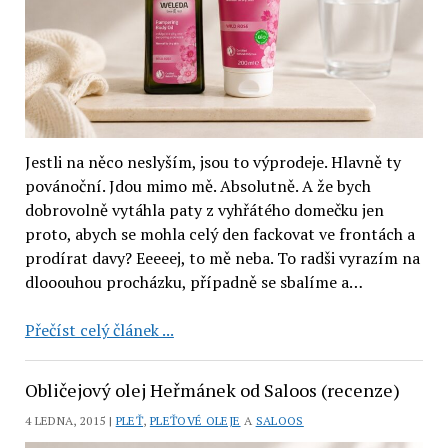
Jestli na něco neslyším, jsou to výprodeje. Hlavně ty
povánoční. Jdou mimo mě. Absolutně. A že bych
dobrovolně vytáhla paty z vyhřátého domečku jen
proto, abych se mohla celý den fackovat ve frontách a
prodírat davy? Eeeeej, to mě neba. To radši vyrazím na
dlooouhou procházku, případně se sbalíme a…
Růžový
Přečíst celý článek ...
sprchový
krém
Obličejový olej Heřmánek od Saloos (recenze)
a
4 LEDNA, 2015 |
PLEŤ
,
PLEŤOVÉ OLEJE
A
SALOOS
tělový