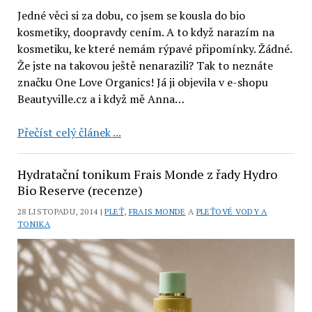
Jedné věci si za dobu, co jsem se kousla do bio
kosmetiky, doopravdy cením. A to když narazím na
kosmetiku, ke které nemám rýpavé připomínky. Žádné.
Že jste na takovou ještě nenarazili? Tak to neznáte
značku One Love Organics! Já ji objevila v e-shopu
Beautyville.cz a i když mě Anna…
Kosmetika
Přečíst celý článek ...
One
Love
Hydratační tonikum Frais Monde z řady Hydro
Organics:
Bio Reserve (recenze)
sérum
28 LISTOPADU, 2014 |
PLEŤ
,
FRAIS MONDE
A
PLEŤOVÉ VODY A
Morning
TONIKA
Glory
a
balzám
Skin
Savior