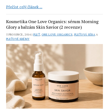
Obličejový
Přečíst celý článek ...
olej
Heřmánek
Kosmetika One Love Organics: sérum Morning
od
Glory a balzám Skin Savior (2 recenze)
Saloos
5 PROSINCE, 2014 |
PLEŤ
,
ONE LOVE ORGANICS
,
PLEŤOVÁ SÉRA
A
(recenze)
PLEŤOVÉ KRÉMY