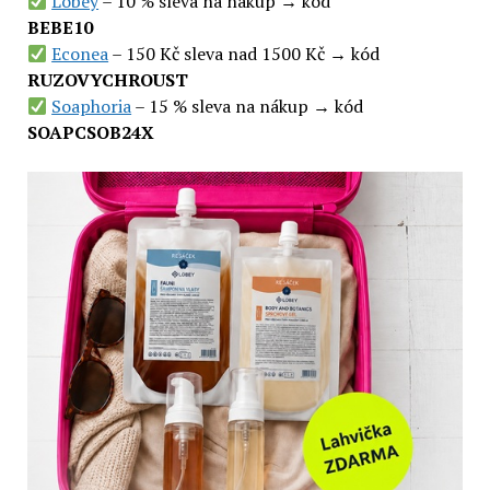
Lobey
– 10 % sleva na nákup → kód
BEBE10
Econea
– 150 Kč sleva nad 1500 Kč → kód
RUZOVYCHROUST
Soaphoria
– 15 % sleva na nákup → kód
SOAPCSOB24X