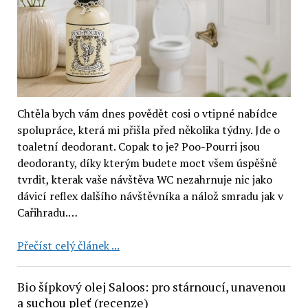
Chtěla bych vám dnes povědět cosi o vtipné nabídce
spolupráce, která mi přišla před několika týdny. Jde o
toaletní deodorant. Copak to je? Poo-Pourri jsou
deodoranty, díky kterým budete moct všem úspěšně
tvrdit, kterak vaše návštěva WC nezahrnuje nic jako
dávicí reflex dalšího návštěvníka a nálož smradu jak v
Cařihradu.…
Toaletní
Přečíst celý článek ...
deodorant
Poo-
Bio šípkový olej Saloos: pro stárnoucí, unavenou
Pourri
a suchou pleť (recenze)