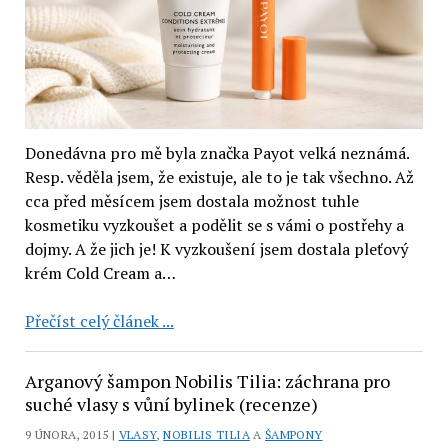
Donedávna pro mě byla značka Payot velká neznámá.
Resp. věděla jsem, že existuje, ale to je tak všechno. Až
cca před měsícem jsem dostala možnost tuhle
kosmetiku vyzkoušet a podělit se s vámi o postřehy a
dojmy. A že jich je! K vyzkoušení jsem dostala pleťový
krém Cold Cream a…
Kosmetika
Přečíst celý článek ...
Payot:
Cold
Arganový šampon Nobilis Tilia: záchrana pro
Cream
suché vlasy s vůní bylinek (recenze)
SPF
9 ÚNORA, 2015 |
VLASY
,
NOBILIS TILIA
A
ŠAMPONY
30