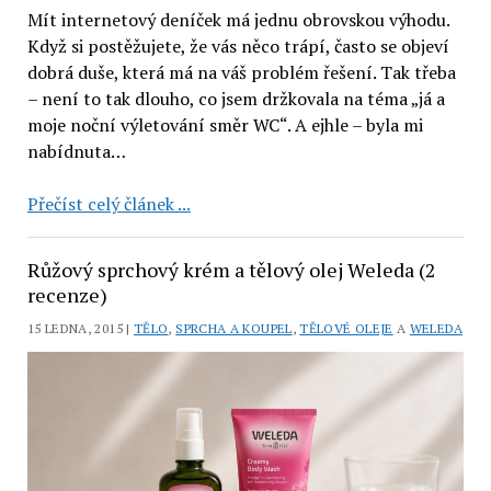
Mít internetový deníček má jednu obrovskou výhodu.
Když si postěžujete, že vás něco trápí, často se objeví
dobrá duše, která má na váš problém řešení. Tak třeba
– není to tak dlouho, co jsem držkovala na téma „já a
moje noční výletování směr WC“. A ejhle – byla mi
nabídnuta…
Doplněk
Přečíst celý článek ...
stravy
ProfiUro
Růžový sprchový krém a tělový olej Weleda (2
Infekt
recenze)
(2
15 LEDNA, 2015 |
TĚLO
,
SPRCHA A KOUPEL
,
TĚLOVÉ OLEJE
A
WELEDA
měsíce
testování)