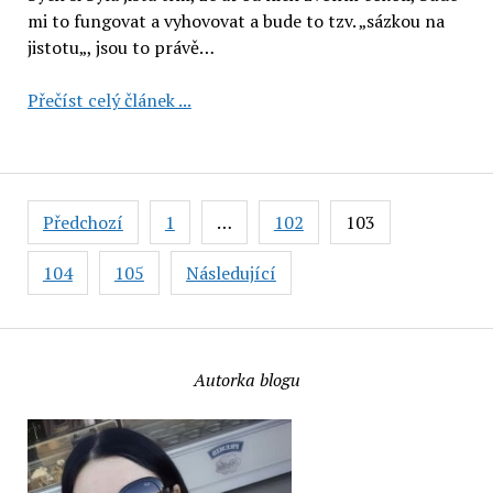
mi to fungovat a vyhovovat a bude to tzv. „sázkou na
jistotu„, jsou to právě…
Urtekram:
Přečíst celý článek ...
mýdlo
a
hydratační
šampon
Stránkování
Předchozí
1
…
102
103
s
příspěvků
Aloe
104
105
Následující
Vera,
tuhé
levandulové
mýdlo
Autorka blogu
(3
recenze)