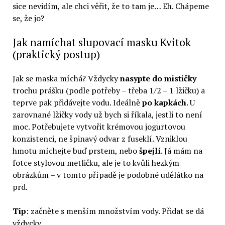
sice nevidím, ale chci věřit, že to tam je… Eh. Chápeme
se, že jo?
Jak namíchat slupovací masku Kvitok
(praktický postup)
Jak se maska míchá? Vždycky
nasypte do mističky
trochu prášku (podle potřeby – třeba 1/2 – 1 lžičku) a
teprve pak přidávejte vodu. Ideálně
po kapkách
. U
zarovnané lžičky vody už bych si říkala, jestli to není
moc. Potřebujete vytvořit krémovou jogurtovou
konzistenci, ne špinavý odvar z fuseklí. Vzniklou
hmotu míchejte buď prstem, nebo
špejlí
. Já mám na
fotce stylovou metličku, ale je to kvůli hezkým
obrázkům – v tomto případě je podobné udělátko na
prd.
Tip
: začněte s menším množstvím vody. Přidat se dá
vždycky.