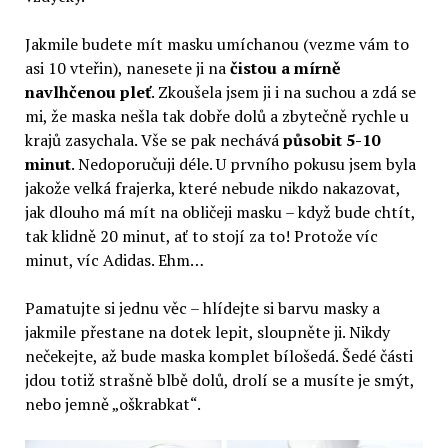
Jakmile budete mít masku umíchanou (vezme vám to
asi 10 vteřin), nanesete ji na
čistou a mírně
navlhčenou pleť
. Zkoušela jsem ji i na suchou a zdá se
mi, že maska nešla tak dobře dolů a zbytečně rychle u
krajů zasychala. Vše se pak nechává
působit 5-10
minut
. Nedoporučuji déle. U prvního pokusu jsem byla
jakože velká frajerka, které nebude nikdo nakazovat,
jak dlouho má mít na obličeji masku – když bude chtít,
tak klidně 20 minut, ať to stojí za to! Protože víc
minut, víc Adidas. Ehm…
Pamatujte si jednu věc – hlídejte si barvu masky a
jakmile přestane na dotek lepit, sloupněte ji. Nikdy
nečekejte, až bude maska komplet bílošedá. Šedé části
jdou totiž strašně blbě dolů, drolí se a musíte je smýt,
nebo jemně „oškrabkat“.