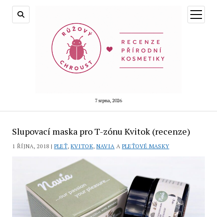
otevřít
menu
7 srpna, 2026
Slupovací maska pro T-zónu Kvitok (recenze)
1 ŘÍJNA, 2018 |
PLEŤ
,
KVITOK
,
NAVIA
A
PLEŤOVÉ MASKY