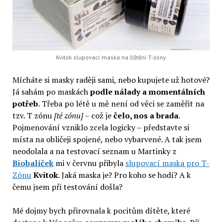
Kvitok slupovací maska na čištění T-zóny
Mícháte si masky raději sami, nebo kupujete už hotové?
Já sahám po maskách
podle nálady a momentálních
potřeb
. Třeba po létě u mě není od věci se zaměřit na
tzv. T zónu
[té zónu]
– což je
čelo, nos a brada
.
Pojmenování vzniklo zcela logicky – představte si
místa na obličeji spojené, nebo vybarvené. A tak jsem
neodolala a na testovací seznam u Martinky z
Biobalíček
mi v červnu přibyla
slupovací maska pro T-
Zónu
Kvitok
. Jaká maska je? Pro koho se hodí? A k
čemu jsem při testování došla?
Mé dojmy bych přirovnala k pocitům dítěte, které