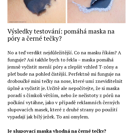
Výsledky testování: pomáhá maska na
póry a černé tečky?
No a teď verdikt nejdůležitější. Co na masku říkám? A
funguje? Asi takhle bych to řekla – maska pomáhá
jemně vyčistit menší póry a zlepšit vzhled T-zóny a
pleť bude na pohled čistější. Perfektně mi funguje na
droboučké mini tečky na nose, které umí zneviditelnit
úplně a vyčistit je. Určitě ale nepočítejte, že si maska
poradí s čímkoli větším, nebo že nečistoty z pórů na
počkání vytáhne, jako v případě reklamních černých
slupovacích masek, které z druhé strany po použití
vypadají jak bílý ježek. To ani omylem.
Je slupovací maska vhodná na černé tečky?