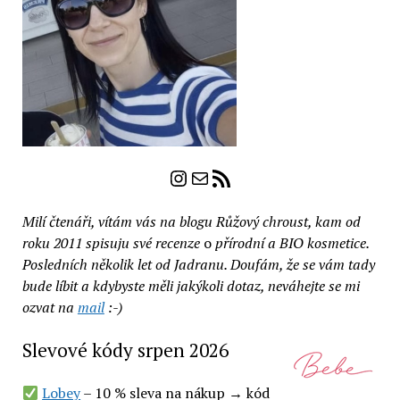
Instagram
E-mail
RSS zdroj
Milí čtenáři, vítám vás na blogu Růžový chroust, kam od
roku 2011 spisuju své recenze
o
přírodní a BIO kosmetice.
Posledních několik let od Jadranu. Doufám, že se vám tady
bude líbit a kdybyste měli jakýkoli dotaz, neváhejte se mi
ozvat na
mail
:-)
Slevové kódy srpen 2026
Lobey
– 10 % sleva na nákup → kód