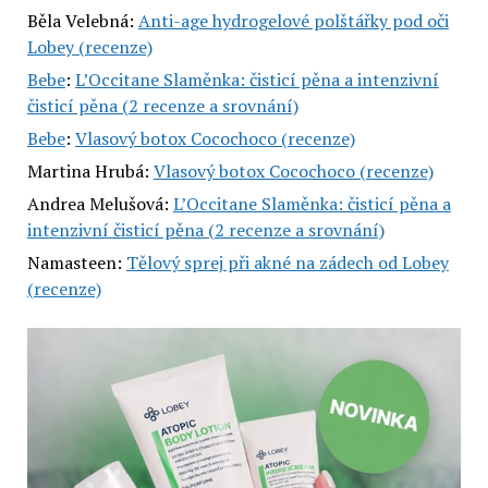
Běla Velebná
:
Anti-age hydrogelové polštářky pod oči
Lobey (recenze)
Bebe
:
L’Occitane Slaměnka: čisticí pěna a intenzivní
čisticí pěna (2 recenze a srovnání)
Bebe
:
Vlasový botox Cocochoco (recenze)
Martina Hrubá
:
Vlasový botox Cocochoco (recenze)
Andrea Melušová
:
L’Occitane Slaměnka: čisticí pěna a
intenzivní čisticí pěna (2 recenze a srovnání)
Namasteen
:
Tělový sprej při akné na zádech od Lobey
(recenze)