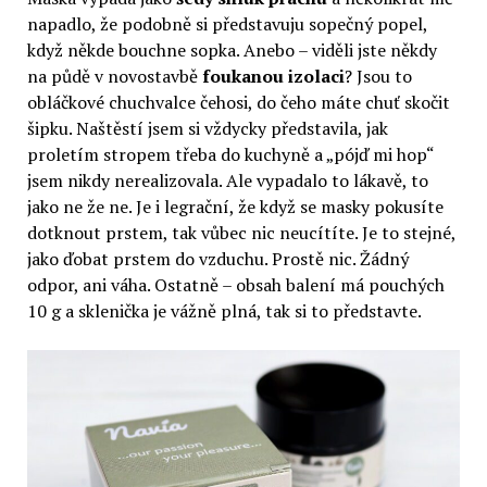
napadlo, že podobně si představuju sopečný popel,
když někde bouchne sopka. Anebo – viděli jste někdy
na půdě v novostavbě
foukanou izolaci
? Jsou to
obláčkové chuchvalce čehosi, do čeho máte chuť skočit
šipku. Naštěstí jsem si vždycky představila, jak
proletím stropem třeba do kuchyně a „pójď mi hop“
jsem nikdy nerealizovala. Ale vypadalo to lákavě, to
jako ne že ne. Je i legrační, že když se masky pokusíte
dotknout prstem, tak vůbec nic neucítíte. Je to stejné,
jako ďobat prstem do vzduchu. Prostě nic. Žádný
odpor, ani váha. Ostatně – obsah balení má pouchých
10 g a sklenička je vážně plná, tak si to představte.