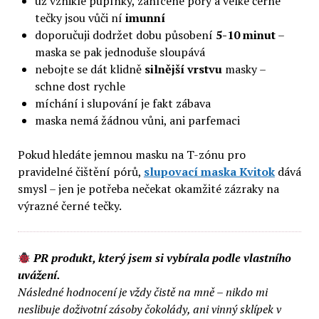
už vzniklé pupínky, zanícené póry a velké černé
tečky jsou vůči ní
imunní
doporučuji dodržet dobu působení
5-10 minut
–
maska se pak jednoduše sloupává
nebojte se dát klidně
silnější
vrstvu
masky –
schne dost rychle
míchání i slupování je fakt zábava
maska nemá žádnou vůni, ani parfemaci
Pokud hledáte jemnou masku na T-zónu pro
pravidelné čištění pórů,
slupovací maska Kvitok
dává
smysl – jen je potřeba nečekat okamžité zázraky na
výrazné černé tečky.
PR produkt, který jsem si vybírala podle vlastního
uvážení.
Následné hodnocení je vždy čistě na mně – nikdo mi
neslibuje doživotní zásoby čokolády, ani vinný sklípek v