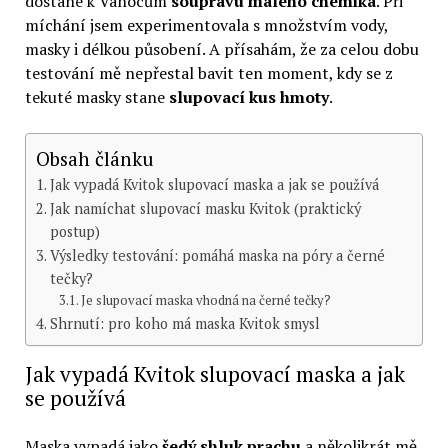
dostane k Vánocům
soupravu malého chemika
. Při
míchání jsem experimentovala s množstvím vody,
masky i délkou působení. A přísahám, že za celou dobu
testování mě nepřestal bavit ten moment, kdy se z
tekuté masky stane
slupovací kus hmoty
.
Obsah článku
Jak vypadá Kvitok slupovací maska a jak se používá
Jak namíchat slupovací masku Kvitok (praktický
postup)
Výsledky testování: pomáhá maska na póry a černé
tečky?
Je slupovací maska vhodná na černé tečky?
Shrnutí: pro koho má maska Kvitok smysl
Jak vypadá Kvitok slupovací maska a jak
se používá
Maska vypadá jako
šedý shluk prachu
a několikrát mě