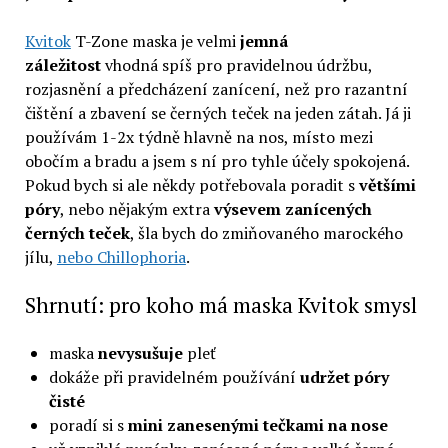
Kvitok
T-Zone maska je velmi
jemná
záležitost
vhodná spíš pro pravidelnou údržbu,
rozjasnění a předcházení zanícení, než pro razantní
čištění a zbavení se černých teček na jeden zátah. Já ji
používám 1-2x týdně hlavně na nos, místo mezi
obočím a bradu a jsem s ní pro tyhle účely spokojená.
Pokud bych si ale někdy potřebovala poradit s
většími
póry
, nebo nějakým extra
výsevem zanícených
černých teček
, šla bych do zmiňovaného marockého
jílu,
nebo Chillophoria
.
Shrnutí: pro koho má maska Kvitok smysl
maska
nevysušuje
pleť
dokáže při pravidelném používání
udržet póry
čisté
poradí si s
mini zanesenými tečkami na nose