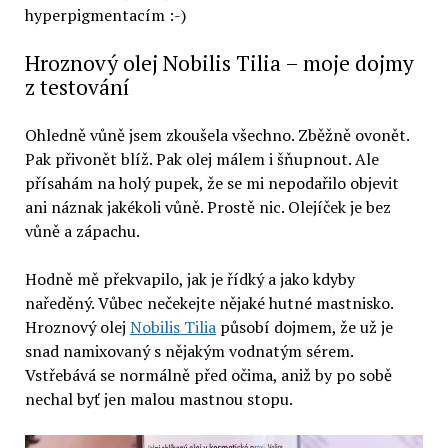
hyperpigmentacím :-)
Hroznový olej Nobilis Tilia – moje dojmy
z testování
Ohledně vůně jsem zkoušela všechno. Zběžně ovonět.
Pak přivonět blíž. Pak olej málem i šňupnout. Ale
přísahám na holý pupek, že se mi nepodařilo objevit
ani náznak jakékoli vůně. Prostě nic. Olejíček je bez
vůně a zápachu.
Hodně mě překvapilo, jak je řídký a jako kdyby
naředěný. Vůbec nečekejte nějaké hutné mastnisko.
Hroznový olej
Nobilis Tilia
působí dojmem, že už je
snad namixovaný s nějakým vodnatým sérem.
Vstřebává se normálně před očima, aniž by po sobě
nechal byť jen malou mastnou stopu.