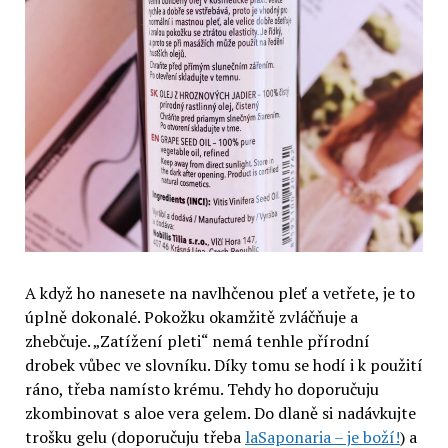
A když ho nanesete na navlhčenou pleť a vetřete, je to
úplně dokonalé. Pokožku okamžitě zvláčňuje a
zhebčuje. „Zatížení pleti“ nemá tenhle přírodní
drobek vůbec ve slovníku. Díky tomu se hodí i k použití
ráno, třeba namísto krému. Tehdy ho doporučuju
zkombinovat s aloe vera gelem. Do dlaně si nadávkujte
trošku gelu (doporučuju třeba
laSaponaria – je boží!
) a