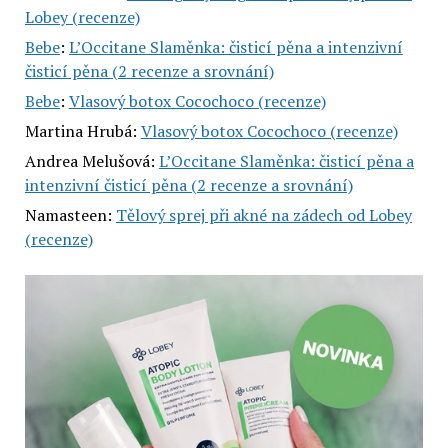
Lobey (recenze)
Bebe
:
L’Occitane Slaměnka: čisticí pěna a intenzivní
čisticí pěna (2 recenze a srovnání)
Bebe
:
Vlasový botox Cocochoco (recenze)
Martina Hrubá
:
Vlasový botox Cocochoco (recenze)
Andrea Melušová
:
L’Occitane Slaměnka: čisticí pěna a
intenzivní čisticí pěna (2 recenze a srovnání)
Namasteen
:
Tělový sprej při akné na zádech od Lobey
(recenze)