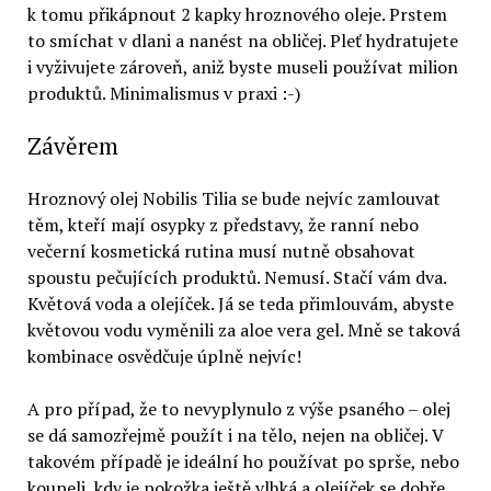
k tomu přikápnout 2 kapky hroznového oleje. Prstem
to smíchat v dlani a nanést na obličej. Pleť hydratujete
i vyživujete zároveň, aniž byste museli používat milion
produktů. Minimalismus v praxi :-)
Závěrem
Hroznový olej Nobilis Tilia se bude nejvíc zamlouvat
těm, kteří mají osypky z představy, že ranní nebo
večerní kosmetická rutina musí nutně obsahovat
spoustu pečujících produktů. Nemusí. Stačí vám dva.
Květová voda a olejíček. Já se teda přimlouvám, abyste
květovou vodu vyměnili za aloe vera gel. Mně se taková
kombinace osvědčuje úplně nejvíc!
A pro případ, že to nevyplynulo z výše psaného – olej
se dá samozřejmě použít i na tělo, nejen na obličej. V
takovém případě je ideální ho používat po sprše, nebo
koupeli, kdy je pokožka ještě vlhká a olejíček se dobře