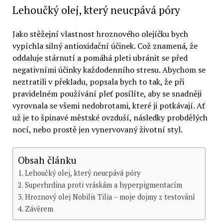
Lehoučký olej, který neucpává póry
Jako stěžejní vlastnost hroznového olejíčku bych
vypíchla silný antioxidační účinek. Což znamená, že
oddaluje stárnutí a pomáhá pleti ubránit se před
negativními účinky každodenního stresu. Abychom se
neztratili v překladu, popsala bych to tak, že při
pravidelném používání pleť posílíte, aby se snadněji
vyrovnala se všemi nedobrotami, které ji potkávají. Ať
už je to špinavé městské ovzduší, následky probdělých
nocí, nebo prostě jen vynervovaný životní styl.
Obsah článku
Lehoučký olej, který neucpává póry
Superhrdina proti vráskám a hyperpigmentacím
Hroznový olej Nobilis Tilia – moje dojmy z testování
Závěrem