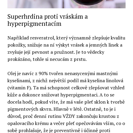
Superhrdina proti vráskám a
hyperpigmentacím
Například resveratrol, který významně zlepšuje kvalitu
pokožky, snižuje na ní výskyt vrásek a jemných linek a
zvyšuje její pevnost a pružnost. Je to vědecky
prokázáno, tohle si necucám z prstu.
Olej je navíc z 90% tvořen nenasycenými mastnými
kyselinami, z nichž největší podíl má kyselina linolová
(vitamin F). Ta má schopnost celkově zlepšovat vzhled
kůže a dokonce snižovat hyperpigmentaci. A to se
docela hodí, pokud víte, že má vaše pleť sklon k tvorbě
pigmentových skvrn. Hlavně v létě. Ostatně, to je i
důvod, proč denní rutinu VŽDY zakončuju krustou z
opalovacího krému a večer pleť opečovávám vším, co o
sobě prohlašuje, že je preventivně i účinně proti