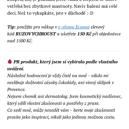
vstřebá bez zbytkové mastnoty. Navíc balení má celé
deci. Než to vykapkáte, jste v důchodě :-D
Tip
: použijte pro nákup v
e-shopu Econea
slevový
kód
RUZOVYCHROUST
a ušetřete
150 Kč
při objednávce
nad 1500 Kč.
PR produkt, který jsem si vybírala podle vlastního
uvážení.
Následné hodnocení je vždy čistě na mně – nikdo mi
neslibuje doživotní zásoby čokolády, ani vinný sklípek v
Provence.
Nejsem chemik ani dermatolog. Jsem kosmetický nadšenec,
který sdílí vlastní zkušenosti a postřehy z praxe.
Co sedí mně, může nesedět vám – berte moje zkušenosti
prosím jako inspiraci, nikoli jako jedinou možnou cestu.