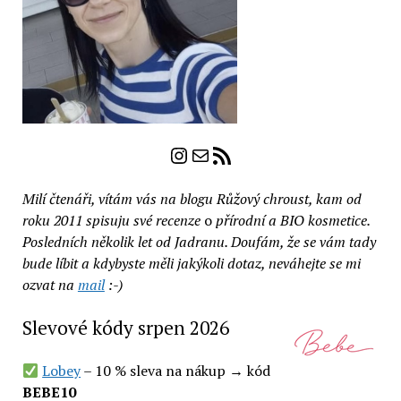
Instagram
E-mail
RSS zdroj
Milí čtenáři, vítám vás na blogu Růžový chroust, kam od
roku 2011 spisuju své recenze
o
přírodní a BIO kosmetice.
Posledních několik let od Jadranu. Doufám, že se vám tady
bude líbit a kdybyste měli jakýkoli dotaz, neváhejte se mi
ozvat na
mail
:-)
Slevové kódy srpen 2026
Lobey
– 10 % sleva na nákup → kód
BEBE10