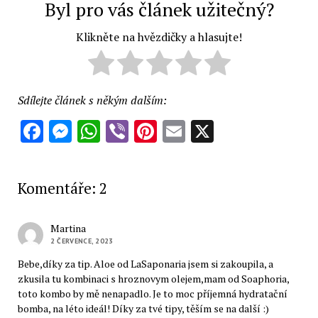
Byl pro vás článek užitečný?
Klikněte na hvězdičky a hlasujte!
Sdílejte článek s někým dalším:
Facebook
Messenger
WhatsApp
Viber
Pinterest
Email
X
Komentáře: 2
Martina
2 ČERVENCE, 2023
Bebe,díky za tip. Aloe od LaSaponaria jsem si zakoupila, a
zkusila tu kombinaci s hroznovym olejem,mam od Soaphoria,
toto kombo by mě nenapadlo. Je to moc příjemná hydratační
bomba, na léto ideál! Díky za tvé tipy, těším se na další :)