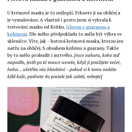
U krémové masky je to nejlepší. Frknete ji na obličej a
je vymalováno. A vlastně i proto jsem si vybrala k
testování masku od Kvitku.
Jílovou s guaranou a
kofeinem
. Dle mého předpokladu to měla být výhra ve
skleničce. Víte, jak – hotová krémová maska, kterou jen
natřu na obličej. S obsahem kofeinu a guarany. Takže
by to mělo probudit i mrtvého.
[ruce nahoru, koho teď
napadlo, jestli po té masce usnete, když ji použijete večer,
haha… ušetřím vás hloubání – pokud si k tomu nedáte
kýbl kafe, padnete do postele jak zabití, nebojte]