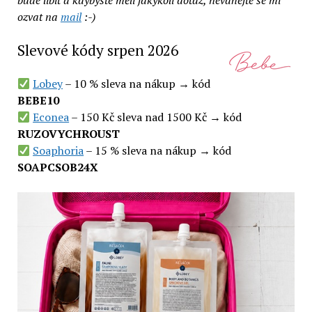
bude líbit a kdybyste měli jakýkoli dotaz, neváhejte se mi
ozvat na
mail
:-)
Slevové kódy srpen 2026
Lobey
– 10 % sleva na nákup → kód
BEBE10
Econea
– 150 Kč sleva nad 1500 Kč → kód
RUZOVYCHROUST
Soaphoria
– 15 % sleva na nákup → kód
SOAPCSOB24X