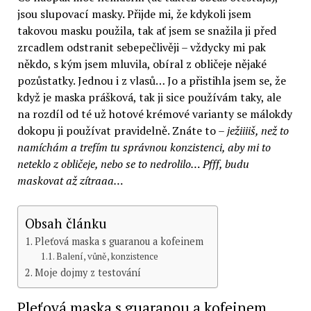
jsou slupovací masky. Přijde mi, že kdykoli jsem
takovou masku použila, tak ať jsem se snažila ji před
zrcadlem odstranit sebepečlivěji – vždycky mi pak
někdo, s kým jsem mluvila, obíral z obličeje nějaké
pozůstatky. Jednou i z vlasů… Jo a přistihla jsem se, že
když je maska prášková, tak ji sice používám taky, ale
na rozdíl od té už hotové krémové varianty se málokdy
dokopu ji používat pravidelně. Znáte to –
ježiiiiš, než to
namíchám a trefím tu správnou konzistenci, aby mi to
neteklo z obličeje, nebo se to nedrolilo… Pfff, budu
maskovat až zítraaa…
Obsah článku
Pleťová maska s guaranou a kofeinem
Balení, vůně, konzistence
Moje dojmy z testování
Pleťová maska s guaranou a kofeinem