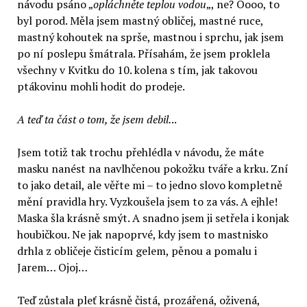
návodu psáno „
opláchněte teplou vodou
„, ne? Oooo, to
byl porod. Měla jsem mastný obličej, mastné ruce,
mastný kohoutek na sprše, mastnou i sprchu, jak jsem
po ní poslepu šmátrala. Přísahám, že jsem proklela
všechny v Kvitku do 10. kolena s tím, jak takovou
ptákovinu mohli hodit do prodeje.
A teď ta část o tom, že jsem debil.
..
Jsem totiž tak trochu přehlédla v návodu, že máte
masku nanést na navlhčenou pokožku tváře a krku. Zní
to jako detail, ale věřte mi – to jedno slovo kompletně
mění pravidla hry. Vyzkoušela jsem to za vás. A ejhle!
Maska šla krásně smýt. A snadno jsem ji setřela i konjak
houbičkou. Ne jak napoprvé, kdy jsem to mastnisko
drhla z obličeje čisticím gelem, pěnou a pomalu i
Jarem… Ojoj…
Teď zůstala pleť krásně čistá, prozářená, oživená,