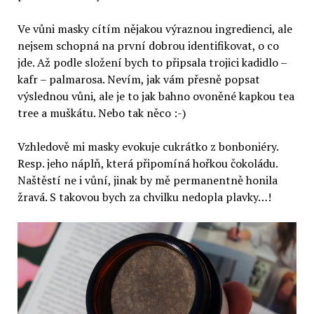
Ve vůni masky cítím nějakou výraznou ingredienci, ale
nejsem schopná na první dobrou identifikovat, o co
jde. Až podle složení bych to připsala trojici kadidlo –
kafr – palmarosa. Nevím, jak vám přesně popsat
výslednou vůni, ale je to jak bahno ovoněné kapkou tea
tree a muškátu. Nebo tak něco :-)
Vzhledově mi masky evokuje cukrátko z bonboniéry.
Resp. jeho náplň, která připomíná hořkou čokoládu.
Naštěstí ne i vůní, jinak by mě permanentně honila
žravá. S takovou bych za chvilku nedopla plavky…!