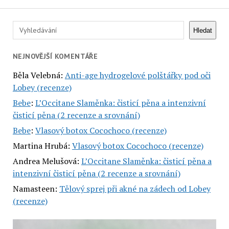
Hledat
Hledat
NEJNOVĚJŠÍ KOMENTÁŘE
Běla Velebná
:
Anti-age hydrogelové polštářky pod oči
Lobey (recenze)
Bebe
:
L’Occitane Slaměnka: čisticí pěna a intenzivní
čisticí pěna (2 recenze a srovnání)
Bebe
:
Vlasový botox Cocochoco (recenze)
Martina Hrubá
:
Vlasový botox Cocochoco (recenze)
Andrea Melušová
:
L’Occitane Slaměnka: čisticí pěna a
intenzivní čisticí pěna (2 recenze a srovnání)
Namasteen
:
Tělový sprej při akné na zádech od Lobey
(recenze)