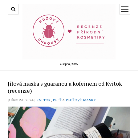
otevřít
menu
6 srpna, 2026
Jílová maska s guaranou a kofeinem od Kvitok
(recenze)
9 ÚNORA, 2024 |
KVITOK
,
PLEŤ
A
PLEŤOVÉ MASKY