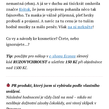
nemastná (ehm). A já se v duchu asi tisíckrát omluvila
značce
Kvitok
, že jsem neprávem pohanila něco tak
fajnového. Ta maska je vážně příjemná, pleť hezky
probudí a projasní. A navíc za tu cenu je to tuším
hodně muziky za málo peněz. Však
na ni mrkněte
!
Co vy a návody ke kosmetice? Čtete, nebo
ignorujete…?
Tip
: použijte pro nákup v
e-shopu Econea
slevový
kód
RUZOVYCHROUST
a ušetřete
150 Kč
při objednávce
nad 1500 Kč.
PR produkt, který jsem si vybírala podle vlastního
uvážení.
Následné hodnocení je vždy čistě na mně – nikdo mi
neslibuje doživotní zásoby čokolády, ani vinný sklípek v
Provence.