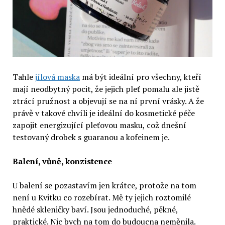
Tahle
jílová maska
má být ideální pro všechny, kteří
mají neodbytný pocit, že jejich pleť pomalu ale jistě
ztrácí pružnost a objevují se na ní první vrásky. A že
právě v takové chvíli je ideální do kosmetické péče
zapojit energizující pleťovou masku, což dnešní
testovaný drobek s guaranou a kofeinem je.
Balení, vůně, konzistence
U balení se pozastavím jen krátce, protože na tom
není u Kvitku co rozebírat. Mě ty jejich roztomilé
hnědé skleničky baví. Jsou jednoduché, pěkné,
praktické. Nic bych na tom do budoucna neměnila.