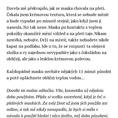
Docela mě překvapilo, jak se maska chovala na pleti.
Čekala jsem krémovou texturu, která se nebude měnit
a bude vypadat po minutě stejně, jako když jsem ji
nanesla. No tak nene. Maska po kontaktu s teplem
pokožky okamžitě mění vzhled a na pleti taje. Nikam
nestéká, nebojte. Drží na místě, takže nebudete nikde
kapat na podlahu. Jde o to, že se rozpustí ta olejová
složka a vy najednou nevypadáte jako s čokoládou na
obličeji, ale jako s lesklou krémovou polevou.
Každopádně masku necháte nějakých 15 minut působit
a poté opláchnete obličej teplou vodou…
Dovolte mi malou odbočku. Víte, kosmetiku už nějakou
dobu používám. Přijdu si vcelku suverénně, když je řeč o
pleťových maskách. Za svůj život už jsem jich použila asi
milion, a tak mě nikdy nenapadlo, že bych si měla v
návodu k použití hledat i něco jiného, než dobu působení.