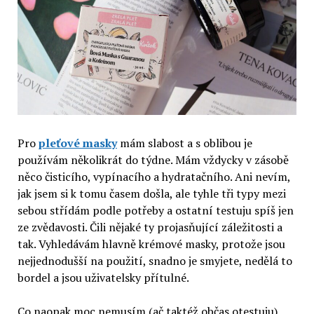
Pro
pleťové masky
mám slabost a s oblibou je
používám několikrát do týdne. Mám vždycky v zásobě
něco čisticího, vypínacího a hydratačního. Ani nevím,
jak jsem si k tomu časem došla, ale tyhle tři typy mezi
sebou střídám podle potřeby a ostatní testuju spíš jen
ze zvědavosti. Čili nějaké ty projasňující záležitosti a
tak. Vyhledávám hlavně krémové masky, protože jsou
nejjednodušší na použití, snadno je smyjete, nedělá to
bordel a jsou uživatelsky přítulné.
Co naopak moc nemusím (ač taktéž občas otestuju),