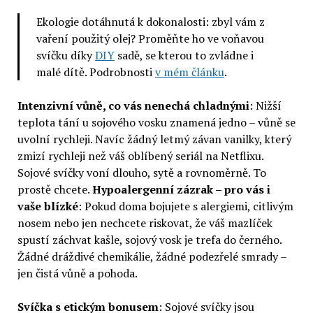
Ekologie dotáhnutá k dokonalosti: zbyl vám z
vaření použitý olej? Proměňte ho ve voňavou
svíčku díky
DIY
sadě, se kterou to zvládne i
malé dítě. Podrobnosti
v mém článku
.
Intenzivní vůně, co vás nenechá chladnými
: Nižší
teplota tání u sojového vosku znamená jedno – vůně se
uvolní rychleji. Navíc žádný letmý závan vanilky, který
zmizí rychleji než váš oblíbený seriál na Netflixu.
Sojové svíčky voní dlouho, sytě a rovnoměrně. To
prostě chcete.
Hypoalergenní zázrak – pro vás i
vaše blízké
: Pokud doma bojujete s alergiemi, citlivým
nosem nebo jen nechcete riskovat, že váš mazlíček
spustí záchvat kašle, sojový vosk je trefa do černého.
Žádné dráždivé chemikálie, žádné podezřelé smrady –
jen čistá vůně a pohoda.
Svíčka s etickým bonusem
: Sojové svíčky jsou