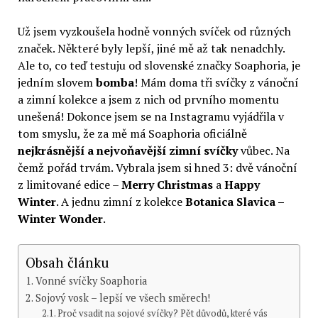
Už jsem vyzkoušela hodně vonných svíček od různých
značek. Některé byly lepší, jiné mě až tak nenadchly.
Ale to, co teď testuju od slovenské značky Soaphoria, je
jedním slovem
bomba
! Mám doma tři svíčky z vánoční
a zimní kolekce a jsem z nich od prvního momentu
unešená! Dokonce jsem se na Instagramu vyjádřila v
tom smyslu, že za mě má Soaphoria oficiálně
nejkrásnější a nejvoňavější zimní svíčky
vůbec. Na
čemž pořád trvám. Vybrala jsem si hned 3: dvě vánoční
z limitované edice –
Merry Christmas
a
Happy
Winter
. A jednu zimní z kolekce
Botanica Slavica –
Winter Wonder
.
Obsah článku
Vonné svíčky Soaphoria
Sojový vosk – lepší ve všech směrech!
Proč vsadit na sojové svíčky? Pět důvodů, které vás