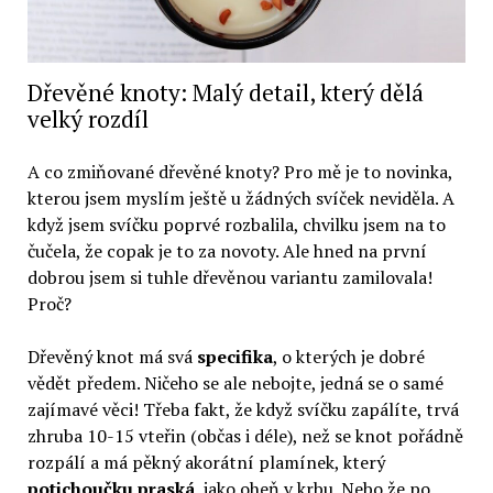
Dřevěné knoty: Malý detail, který dělá
velký rozdíl
A co zmiňované dřevěné knoty? Pro mě je to novinka,
kterou jsem myslím ještě u žádných svíček neviděla. A
když jsem svíčku poprvé rozbalila, chvilku jsem na to
čučela, že copak je to za novoty. Ale hned na první
dobrou jsem si tuhle dřevěnou variantu zamilovala!
Proč?
Dřevěný knot má svá
specifika
, o kterých je dobré
vědět předem. Ničeho se ale nebojte, jedná se o samé
zajímavé věci! Třeba fakt, že když svíčku zapálíte, trvá
zhruba 10-15 vteřin (občas i déle), než se knot pořádně
rozpálí a má pěkný akorátní plamínek, který
potichoučku praská
, jako oheň v krbu. Nebo že po