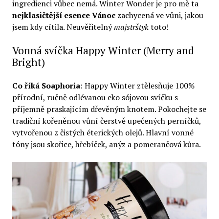
ingredienci vůbec nemá. Winter Wonder je pro mě ta
nejklasičtější esence Vánoc
zachycená ve vůni, jakou
jsem kdy cítila. Neuvěřitelný
majstrštyk
toto!
Vonná svíčka Happy Winter (Merry and
Bright)
Co říká Soaphoria
: Happy Winter ztělesňuje 100%
přírodní, ručně odlévanou eko sójovou svíčku s
příjemně praskajícím dřevěným knotem. Pokochejte se
tradiční kořeněnou vůní čerstvě upečených perníčků,
vytvořenou z čistých éterických olejů. Hlavní vonné
tóny jsou skořice, hřebíček, anýz a pomerančová kůra.