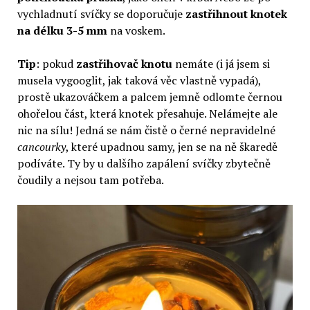
vychladnutí svíčky se doporučuje
zastřihnout knotek
na délku 3-5 mm
na voskem.
Tip
: pokud
zastřihovač knotu
nemáte (i já jsem si
musela vygooglit, jak taková věc vlastně vypadá),
prostě ukazováčkem a palcem jemně odlomte černou
ohořelou část, která knotek přesahuje. Nelámejte ale
nic na sílu! Jedná se nám čistě o černé nepravidelné
cancourky
, které upadnou samy, jen se na ně škaredě
podíváte. Ty by u dalšího zapálení svíčky zbytečně
čoudily a nejsou tam potřeba.