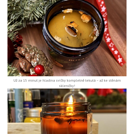
Už za 15 minut je hladina svíčky kompletně tekutá – až ke stěnám
skleničky!