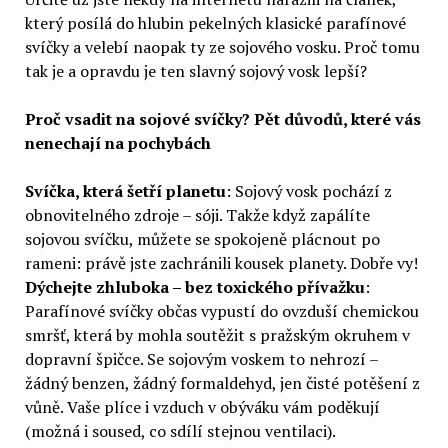
který posílá do hlubin pekelných klasické parafínové
svíčky a velebí naopak ty ze sojového vosku. Proč tomu
tak je a opravdu je ten slavný sojový vosk lepší?
Proč vsadit na sojové svíčky? Pět důvodů, které vás
nenechají na pochybách
Svíčka, která šetří planetu
: Sojový vosk pochází z
obnovitelného zdroje – sóji. Takže když zapálíte
sojovou svíčku, můžete se spokojeně plácnout po
rameni: právě jste zachránili kousek planety. Dobře vy!
Dýchejte zhluboka – bez toxického přívažku
:
Parafínové svíčky občas vypustí do ovzduší chemickou
smršť, která by mohla soutěžit s pražským okruhem v
dopravní špičce. Se sojovým voskem to nehrozí –
žádný benzen, žádný formaldehyd, jen čisté potěšení z
vůně. Vaše plíce i vzduch v obýváku vám poděkují
(možná i soused, co sdílí stejnou ventilaci).