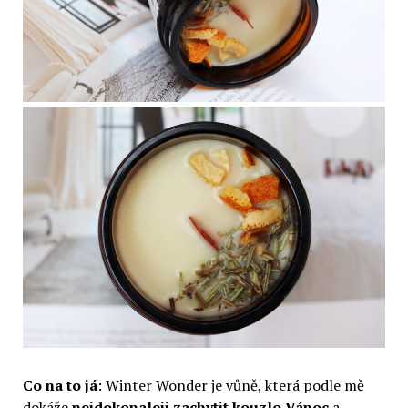
Co na to já
: Winter Wonder je vůně, která podle mě
dokáže
nejdokonaleji zachytit kouzlo Vánoc
a