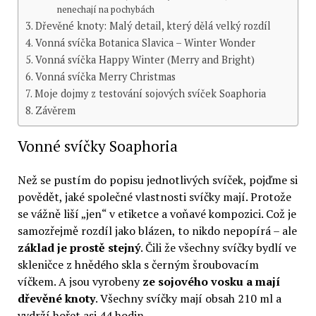
nenechají na pochybách
Dřevěné knoty: Malý detail, který dělá velký rozdíl
Vonná svíčka Botanica Slavica – Winter Wonder
Vonná svíčka Happy Winter (Merry and Bright)
Vonná svíčka Merry Christmas
Moje dojmy z testování sojových svíček Soaphoria
Závěrem
Vonné svíčky Soaphoria
Než se pustím do popisu jednotlivých svíček, pojďme si
povědět, jaké společné vlastnosti svíčky mají. Protože
se vážně liší „jen“ v etiketce a voňavé kompozici. Což je
samozřejmě rozdíl jako blázen, to nikdo nepopírá – ale
základ je prostě stejný
. Čili že všechny svíčky bydlí ve
skleničce z hnědého skla s černým šroubovacím
víčkem. A jsou vyrobeny
ze sojového vosku a mají
dřevěné knoty
. Všechny svíčky mají obsah 210 ml a
vydrží hořet asi 44 hodin.