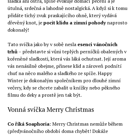
sladká ani ostrá, spíše evokuje domácí pečení a je
útulná, srdečná a lahodně nostalgická. A když si k tomu
přidáte tichý zvuk praskajícího ohně, který vydává
dřevěný knot, je
pocit klidu a zimní pohody
naprosto
dokonalý!
Tato svíčka jako by v sobě nesla
esenci vánočních
trhů
– představte si vůni teplých perníčků obalených v
kořeněné sladkosti, která vás láká ochutnat. Její aroma
vás nenásilně obejme, přinese klid a zároveň podnítí
chuť na něco malého a sladkého ze spíže. Happy
Winter je dokonalým společníkem pro dlouhé zimní
večery, kdy se chcete zabalit u knížky nebo pěkného
filmu do deky a prostě jen tak být.
Vonná svíčka Merry Christmas
Co říká Soaphoria
: Merry Christmas nemůže během
(před)vánočního období doma chybět! Dokáže