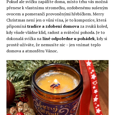
Pokud ale svíčku zapálíte doma, místo trhu vás možná
přenese k vlastnímu stromečku, ozdobenému sušeným
ovocem a pomeranči provoněnými hřebíčkem. Merry
Christmas není jen o vůni vína, je to kompozice, která
připomíná
tradice a zdobení domova
za zvuků koled,
kdy všude vládne klid, radost a sváteční pohoda. Je to
dokonalá svíčka na
líné odpoledne u pohádek
, kdy si
prostě užíváte, že nemusíte nic – jen vnímat teplo
domova a atmosféru Vánoc.