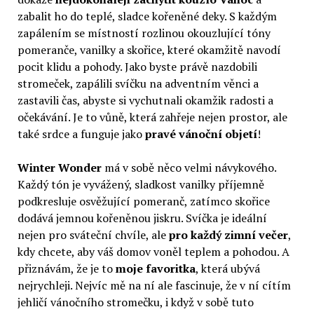
zabalit ho do teplé, sladce kořeněné deky. S každým
zapálením se místností rozlinou okouzlující tóny
pomeranče, vanilky a skořice, které okamžitě navodí
pocit klidu a pohody. Jako byste právě nazdobili
stromeček, zapálili svíčku na adventním věnci a
zastavili čas, abyste si vychutnali okamžik radosti a
očekávání. Je to vůně, která zahřeje nejen prostor, ale
také srdce a funguje jako
pravé vánoční objetí
!
Winter Wonder
má v sobě něco velmi návykového.
Každý tón je vyvážený, sladkost vanilky příjemně
podkresluje osvěžující pomeranč, zatímco skořice
dodává jemnou kořeněnou jiskru. Svíčka je ideální
nejen pro sváteční chvíle, ale
pro každý zimní večer
,
kdy chcete, aby váš domov voněl teplem a pohodou. A
přiznávám, že je to
moje favoritka
, která ubývá
nejrychleji. Nejvíc mě na ní ale fascinuje, že v ní cítím
jehličí vánočního stromečku, i když v sobě tuto