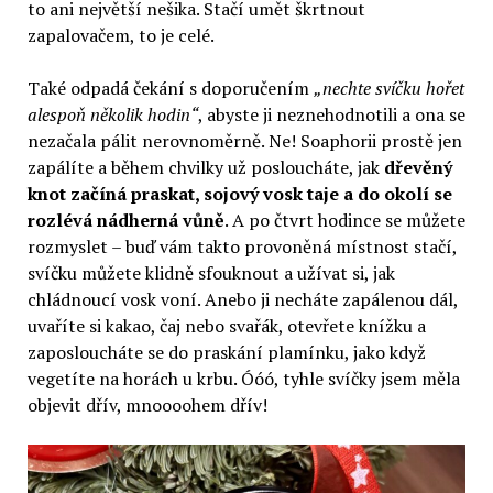
to ani největší nešika. Stačí umět škrtnout
zapalovačem, to je celé.
Také odpadá čekání s doporučením
„nechte svíčku hořet
alespoň několik hodin“
, abyste ji neznehodnotili a ona se
nezačala pálit nerovnoměrně. Ne! Soaphorii prostě jen
zapálíte a během chvilky už posloucháte, jak
dřevěný
knot začíná praskat, sojový vosk taje a do okolí se
rozlévá nádherná vůně
. A po čtvrt hodince se můžete
rozmyslet – buď vám takto provoněná místnost stačí,
svíčku můžete klidně sfouknout a užívat si, jak
chládnoucí vosk voní. Anebo ji necháte zapálenou dál,
uvaříte si kakao, čaj nebo svařák, otevřete knížku a
zaposloucháte se do praskání plamínku, jako když
vegetíte na horách u krbu. Óóó, tyhle svíčky jsem měla
objevit dřív, mnoooohem dřív!