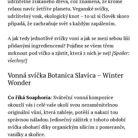
udržitelně získaného dřeva, což znamená, že kromě
relaxu navíc šetříte planetu. Veganské svíčky,
udržitelný vosk, ekologický knot – to už si člověk skoro
připadá, že zachraňuje svět s každým zapálením.
A jak tedy jednotlivé svíčky voní a jak se mezi sebou liší
přidanými ingrediencemi? Pojďme se všem třem
mrknout pod víčko a zjistit, která z nich je nej!
[Spoiler:
všechny!]
Vonná svíčka Botanica Slavica – Winter
Wonder
Co říká Soaphoria
: Sváteční vonná kompozice
okouzlí vás i celé vaše okolí svou nezaměnitelnou
originální vůní, která zahřeje, potěší a nakazí tou
správnou náladou. Jedinečný zážitek z tohoto období
svíčka obohatí díky organickým silicím z pomeranče,
vanilky a skořice.