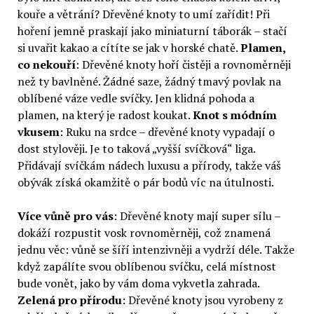
kouře a větrání? Dřevěné knoty to umí zařídit! Při
hoření jemně praskají jako miniaturní táborák – stačí
si uvařit kakao a cítíte se jak v horské chatě.
Plamen,
co nekouří
: Dřevěné knoty hoří čistěji a rovnoměrněji
než ty bavlněné. Žádné saze, žádný tmavý povlak na
oblíbené váze vedle svíčky. Jen klidná pohoda a
plamen, na který je radost koukat.
Knot s módním
vkusem
: Ruku na srdce – dřevěné knoty vypadají o
dost stylověji. Je to taková „vyšší svíčková“ liga.
Přidávají svíčkám nádech luxusu a přírody, takže váš
obývák získá okamžitě o pár bodů víc na útulnosti.
Více vůně pro vás
: Dřevěné knoty mají super sílu –
dokáží rozpustit vosk rovnoměrněji, což znamená
jednu věc: vůně se šíří intenzivněji a vydrží déle. Takže
když zapálíte svou oblíbenou svíčku, celá místnost
bude vonět, jako by vám doma vykvetla zahrada.
Zelená pro přírodu
: Dřevěné knoty jsou vyrobeny z