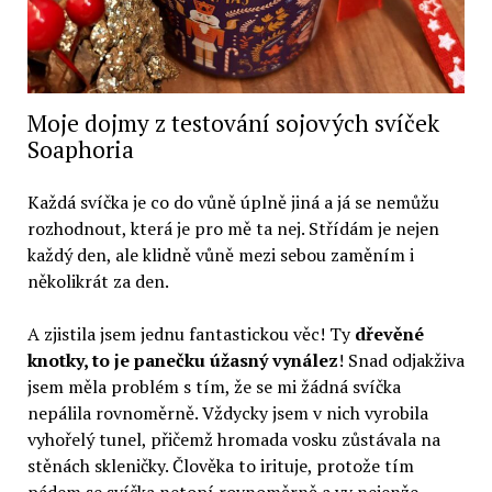
Moje dojmy z testování sojových svíček
Soaphoria
Každá svíčka je co do vůně úplně jiná a já se nemůžu
rozhodnout, která je pro mě ta nej. Střídám je nejen
každý den, ale klidně vůně mezi sebou zaměním i
několikrát za den.
A zjistila jsem jednu fantastickou věc! Ty
dřevěné
knotky, to je panečku úžasný vynález
! Snad odjakživa
jsem měla problém s tím, že se mi žádná svíčka
nepálila rovnoměrně. Vždycky jsem v nich vyrobila
vyhořelý tunel, přičemž hromada vosku zůstávala na
stěnách skleničky. Člověka to irituje, protože tím