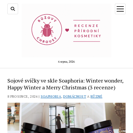
otevřít
menu
6 srpna, 2026
Sojové svíčky ve skle Soaphoria: Winter wonder,
Happy Winter a Merry Christmas (3 recenze)
8 PROSINCE, 2024 |
SOAPHORIA
,
DOMÁCNOST
A
RŮZNÉ