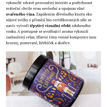
vykouzlit zdravě provoněný interiér a podtrhnout
sváteční chvíle svou nevšední a opojnou vůní
svařeného vína
. Zapálením dřevěného knotu eko
sójové svíčky s příměsí bio certifikovaných silic se
navíc vytvoří
třpytivý vizuální efekt
zdobeného
vosku. A postupně se uvolňující aroma vykouzlí
zasloužený relax. Hlavní tóny vonné kompozice jsou
hrozny, pomeranč, hřebíček a skořice.