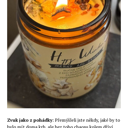
Zvuk jako z pohádky
: Přemýšleli jste někdy, jaké by to
bylo mít doma krb, ale bez toho chaosu kolem dříví,