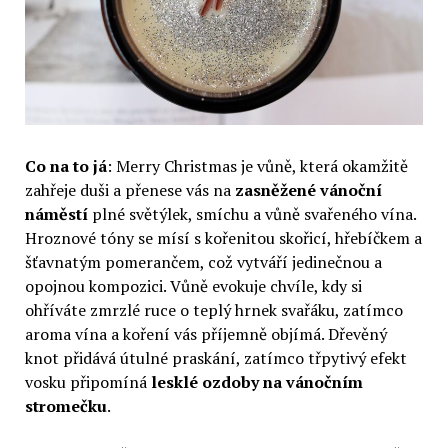
Co na to já
: Merry Christmas je vůně, která okamžitě
zahřeje duši a přenese vás na
zasněžené vánoční
náměstí
plné světýlek, smíchu a vůně svařeného vína.
Hroznové tóny se mísí s kořenitou skořicí, hřebíčkem a
šťavnatým pomerančem, což vytváří jedinečnou a
opojnou kompozici. Vůně evokuje chvíle, kdy si
ohříváte zmrzlé ruce o teplý hrnek svařáku, zatímco
aroma vína a koření vás příjemně objímá. Dřevěný
knot přidává útulné praskání, zatímco třpytivý efekt
vosku připomíná
lesklé ozdoby na vánočním
stromečku
.