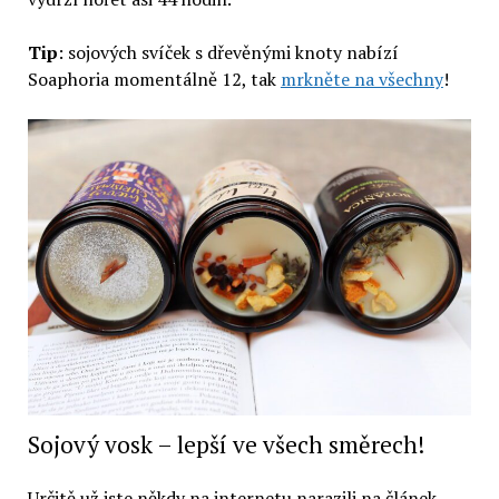
Tip
: sojových svíček s dřevěnými knoty nabízí
Soaphoria momentálně 12, tak
mrkněte na všechny
!
Sojový vosk – lepší ve všech směrech!
Určitě už jste někdy na internetu narazili na článek,