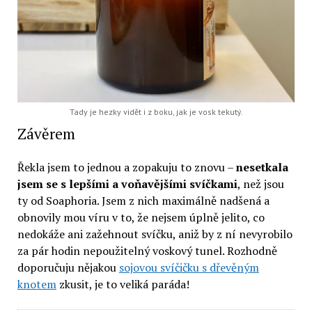
Tady je hezky vidět i z boku, jak je vosk tekutý.
Závěrem
Řekla jsem to jednou a zopakuju to znovu –
nesetkala
jsem se s lepšími a voňavějšími svíčkami
, než jsou
ty od Soaphoria. Jsem z nich maximálně nadšená a
obnovily mou víru v to, že nejsem úplně jelito, co
nedokáže ani zažehnout svíčku, aniž by z ní nevyrobilo
za pár hodin nepoužitelný voskový tunel. Rozhodně
doporučuju nějakou
sojovou svíčičku s dřevěným
knotem
zkusit, je to veliká paráda!