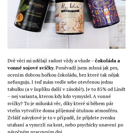
Dvě věci mi udělají radost vždy a všude –
čokoláda a
vonné sojové svíčky
. Poněvadž jsem mlsná jak pes,
ocením dobrou hořkou čokoládu, bez které tak nějak
nefunguju. I teď mám vedle sebe otevřenou jednu
tabulku (a v šuplíku další v zásobě!). Je to 85% od Lindt
– nej varianta, kterou kdy kdo vymyslel. A vonné
svíčky? To je milunká věc, díky které si během pár
vteřin vytvoříte doma příjemně útulnou atmosféru.
Zvlášť návykové je to v případě, že přijdete zvenku
utahaní a vymrzlí na kost, nebo psychicky unavení po
náročném pracovním dni.