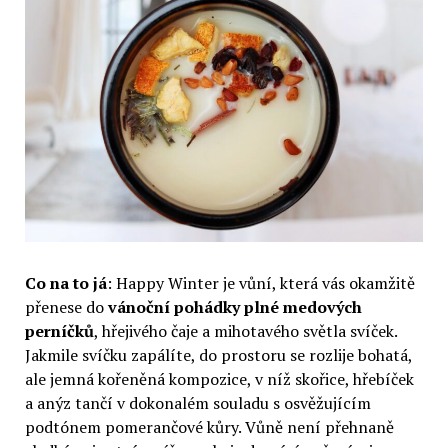
Co na to já
: Happy Winter je vůní, která vás okamžitě
přenese do
vánoční pohádky plné medových
perníčků
, hřejivého čaje a mihotavého světla svíček.
Jakmile svíčku zapálíte, do prostoru se rozlije bohatá,
ale jemná kořeněná kompozice, v níž skořice, hřebíček
a anýz tančí v dokonalém souladu s osvěžujícím
podtónem pomerančové kůry. Vůně není přehnaně