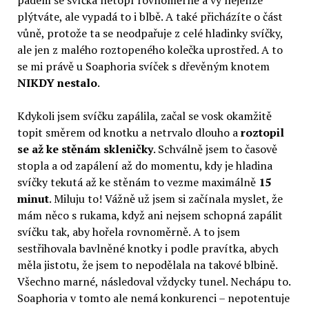
pádem se svíčka netopí rovnoměrně a vy nejenže
plýtváte, ale vypadá to i blbě. A také přicházíte o část
vůně, protože ta se neodpařuje z celé hladinky svíčky,
ale jen z malého roztopeného kolečka uprostřed. A to
se mi právě u Soaphoria svíček s dřevěným knotem
NIKDY nestalo
.
Kdykoli jsem svíčku zapálila, začal se vosk okamžitě
topit směrem od knotku a netrvalo dlouho a
roztopil
se až ke stěnám skleničky
. Schválně jsem to časově
stopla a od zapálení až do momentu, kdy je hladina
svíčky tekutá až ke stěnám to vezme maximálně
15
minut
. Miluju to! Vážně už jsem si začínala myslet, že
mám něco s rukama, když ani nejsem schopná zapálit
svíčku tak, aby hořela rovnoměrně. A to jsem
sestřihovala bavlněné knotky i podle pravítka, abych
měla jistotu, že jsem to nepodělala na takové blbině.
Všechno marné, následoval vždycky tunel. Nechápu to.
Soaphoria v tomto ale nemá konkurenci – nepotentuje