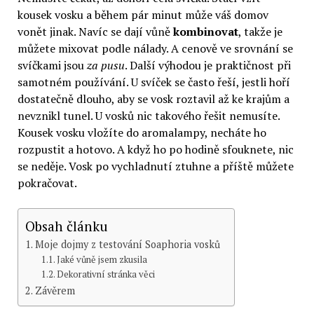
kousek vosku a během pár minut může váš domov
vonět jinak. Navíc se dají vůně
kombinovat
, takže je
můžete mixovat podle nálady. A cenově ve srovnání se
svíčkami jsou
za pusu
. Další výhodou je praktičnost při
samotném používání. U svíček se často řeší, jestli hoří
dostatečně dlouho, aby se vosk roztavil až ke krajům a
nevznikl tunel. U vosků nic takového řešit nemusíte.
Kousek vosku vložíte do aromalampy, necháte ho
rozpustit a hotovo. A když ho po hodině sfouknete, nic
se neděje. Vosk po vychladnutí ztuhne a příště můžete
pokračovat.
Obsah článku
Moje dojmy z testování Soaphoria vosků
Jaké vůně jsem zkusila
Dekorativní stránka věci
Závěrem