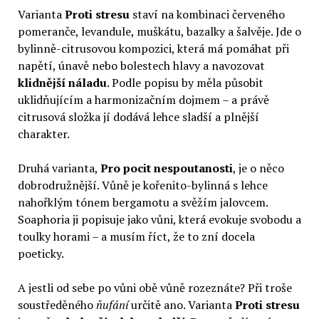
Varianta
Proti stresu
staví na kombinaci červeného
pomeranče, levandule, muškátu, bazalky a šalvěje. Jde o
bylinně-citrusovou kompozici, která má pomáhat při
napětí, únavě nebo bolestech hlavy a navozovat
klidnější náladu
. Podle popisu by měla působit
uklidňujícím a harmonizačním dojmem – a právě
citrusová složka jí dodává lehce sladší a plnější
charakter.
Druhá varianta,
Pro pocit nespoutanosti
, je o něco
dobrodružnější. Vůně je kořenito-bylinná s lehce
nahořklým tónem bergamotu a svěžím jalovcem.
Soaphoria ji popisuje jako vůni, která evokuje svobodu a
toulky horami – a musím říct, že to zní docela
poeticky.
A jestli od sebe po vůni obě vůně rozeznáte? Při troše
soustředěného
ňufání
určitě ano. Varianta
Proti stresu