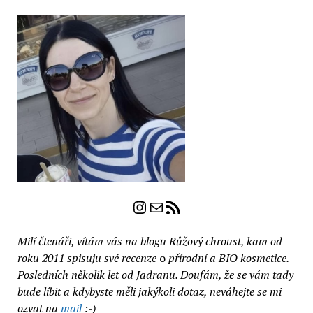
Instagram
E-mail
RSS zdroj
Milí čtenáři, vítám vás na blogu Růžový chroust, kam od
roku 2011 spisuju své recenze
o
přírodní a BIO kosmetice.
Posledních několik let od Jadranu. Doufám, že se vám tady
bude líbit a kdybyste měli jakýkoli dotaz, neváhejte se mi
ozvat na
mail
:-)