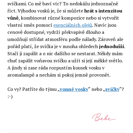
svíčkami. Co mě baví víc? To nedokážu jednoznačně
říct. Výhodou vosků je, že si můžete
hrát s intenzitou
vůně
, kombinovat různé kompozice nebo si vytvořit
vlastní směs pomocí
esenciálních olejů
. Navíc jsou
cenově dostupné, vydrží překvapivě dlouho a
umožňují střídat atmosféru podle nálady. Zároveň ale
pořád platí, že svíčka je v mnoha ohledech
jednodušší
.
Stačí ji zapálit a o nic dalšího se nestarat. Někdy mám
chuť zapálit voňavou svíčku a užít si její měkké světlo.
A jindy si zase ráda rozpustím kousek vosku v
aromalampě a nechám si pokoj jemně provonět.
Co vy? Patříte do týmu „
vonné vosky
“ nebo „
svíčky
“?
:-)