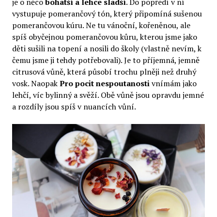
je o něco
bohatší a lehce sladší
. Do popředí v ní
vystupuje pomerančový tón, který připomíná sušenou
pomerančovou kúru. Ne tu vánoční, kořeněnou, ale
spíš obyčejnou pomerančovou kůru, kterou jsme jako
děti sušili na topení a nosili do školy (vlastně nevím, k
čemu jsme ji tehdy potřebovali). Je to příjemná, jemně
citrusová vůně, která působí trochu plněji než druhý
vosk. Naopak
Pro pocit nespoutanosti
vnímám jako
lehčí, víc bylinný a svěží. Obě vůně jsou opravdu jemné
a rozdíly jsou spíš v nuancích vůní.