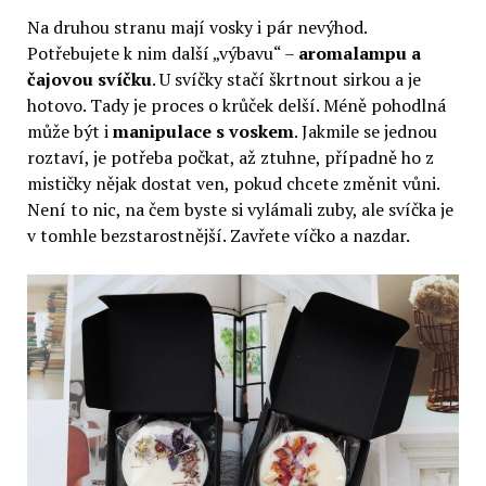
Na druhou stranu mají vosky i pár nevýhod.
Potřebujete k nim další „výbavu“ –
aromalampu a
čajovou svíčku
. U svíčky stačí škrtnout sirkou a je
hotovo. Tady je proces o krůček delší. Méně pohodlná
může být i
manipulace s voskem
. Jakmile se jednou
roztaví, je potřeba počkat, až ztuhne, případně ho z
mističky nějak dostat ven, pokud chcete změnit vůni.
Není to nic, na čem byste si vylámali zuby, ale svíčka je
v tomhle bezstarostnější. Zavřete víčko a nazdar.