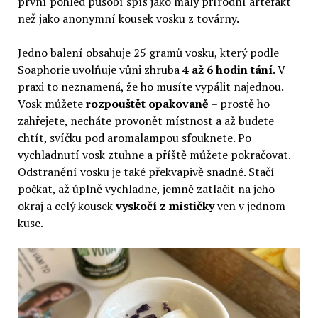
první pohled působí spíš jako malý přírodní artefakt
než jako anonymní kousek vosku z továrny.
Jedno balení obsahuje 25 gramů vosku, který podle
Soaphorie uvolňuje vůni zhruba
4 až 6 hodin tání
. V
praxi to neznamená, že ho musíte vypálit najednou.
Vosk můžete
rozpouštět opakovaně
– prostě ho
zahřejete, necháte provonět místnost a až budete
chtít, svíčku pod aromalampou sfouknete. Po
vychladnutí vosk ztuhne a příště můžete pokračovat.
Odstranění vosku je také překvapivě snadné. Stačí
počkat, až úplně vychladne, jemně zatlačit na jeho
okraj a celý kousek
vyskočí z mističky
ven v jednom
kuse.