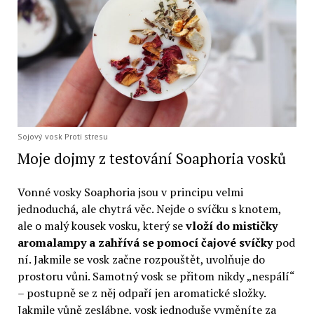
Sojový vosk Proti stresu
Moje dojmy z testování Soaphoria vosků
Vonné vosky Soaphoria jsou v principu velmi
jednoduchá, ale chytrá věc. Nejde o svíčku s knotem,
ale o malý kousek vosku, který se
vloží do mističky
aromalampy a zahřívá se pomocí čajové svíčky
pod
ní. Jakmile se vosk začne rozpouštět, uvolňuje do
prostoru vůni. Samotný vosk se přitom nikdy „nespálí“
– postupně se z něj odpaří jen aromatické složky.
Jakmile vůně zeslábne, vosk jednoduše vyměníte za