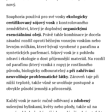
nový.
Soaphoria používá pro své vosky
ekologicky
certifikovaný sójový vosk
z kontrolovaného
zemědělství, který je doplněný
organickými
esenciálními oleji
. Právě tahle kombinace je docela
zásadní rozdíl oproti běžným vonným voskům nebo
levným svíčkám, které bývají vyrobené z parafínu a
syntetických parfemací. Sójový vosk je z pohledu
zdraví i ekologie o dost příjemnější materiál. Na rozdíl
od parafínu (který vzniká z ropy) je rostlinného
původu, biologicky odbouratelný a
při zahřívání
neuvolňuje problematické látky
. Zároveň taje při
nižší teplotě, takže vůně se uvolňuje postupně a
obvykle působí jemněji a přirozeněji.
Každý vosk je navíc ručně odlévaný a
zdobený
sušenými bylinkami, květy nebo plody, takže už na