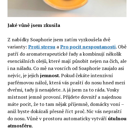
Jaké vůně jsem zkusila
Z nabídky Soaphorie jsem zatím vyzkoušela dvě
varianty:
Proti stresu
a
Pro pocit nespoutanosti
. Obě
patří do aromaterapeutické řady a kombinují několik
esenciálních olejů, které mají působit nejen na čich, ale
i na náladu. Co mě na voscích od Soaphorie zaujalo asi
nejvíc, je jejich
jemnost
. Pokud čekáte intenzivní
parfémovou nálož, která vás praští do nosu hned mezi
dveřmi, tady ji nenajdete. A já jsem za to ráda. Vosky
místnost jemně provoní. Přijdete dovnitř a najednou
máte pocit, že to tam nějak příjemně, domácky voní –
aniž byste dokázali přesně říct proč. Nic vás nepraští
do nosu. Vůně v prostoru automaticky vytváří
útulnou
atmosféru
.