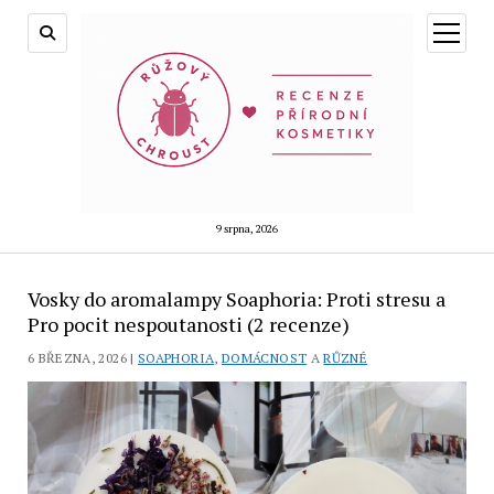
otevřít
menu
9 srpna, 2026
Vosky do aromalampy Soaphoria: Proti stresu a
Pro pocit nespoutanosti (2 recenze)
6 BŘEZNA, 2026 |
SOAPHORIA
,
DOMÁCNOST
A
RŮZNÉ