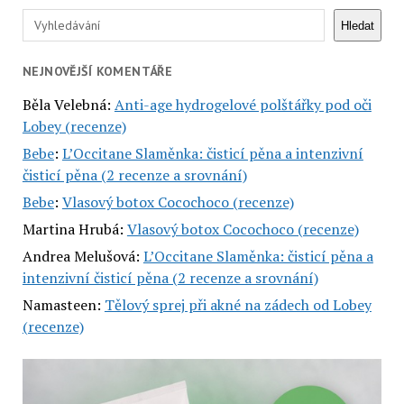
Hledat
Hledat
NEJNOVĚJŠÍ KOMENTÁŘE
Běla Velebná
:
Anti-age hydrogelové polštářky pod oči
Lobey (recenze)
Bebe
:
L’Occitane Slaměnka: čisticí pěna a intenzivní
čisticí pěna (2 recenze a srovnání)
Bebe
:
Vlasový botox Cocochoco (recenze)
Martina Hrubá
:
Vlasový botox Cocochoco (recenze)
Andrea Melušová
:
L’Occitane Slaměnka: čisticí pěna a
intenzivní čisticí pěna (2 recenze a srovnání)
Namasteen
:
Tělový sprej při akné na zádech od Lobey
(recenze)