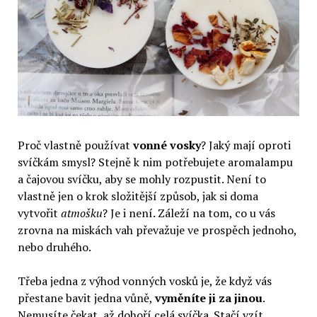
Proč vlastně používat
vonné vosky
? Jaký mají oproti
svíčkám smysl? Stejně k nim potřebujete aromalampu
a čajovou svíčku, aby se mohly rozpustit. Není to
vlastně jen o krok složitější způsob, jak si doma
vytvořit
atmošku
? Je i není. Záleží na tom, co u vás
zrovna na miskách vah převažuje ve prospěch jednoho,
nebo druhého.
Třeba jedna z výhod vonných vosků je, že když vás
přestane bavit jedna vůně,
vyměníte ji za jinou
.
Nemusíte čekat, až dohoří celá svíčka. Stačí vzít