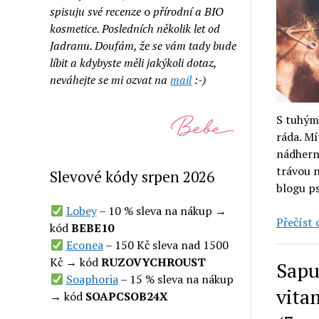
spisuju své recenze
o
přírodní a BIO
kosmetice. Posledních několik let od
Jadranu. Doufám, že se vám tady bude
líbit a kdybyste měli jakýkoli dotaz,
neváhejte se mi ozvat na
mail
:-)
S tuhým
ráda. Mí
nádhern
trávou n
Slevové kódy srpen 2026
blogu p
Lobey
– 10 % sleva na nákup →
Přečíst c
kód
BEBE10
Econea
– 150 Kč sleva nad 1500
Kč → kód
RUZOVYCHROUST
Sapu
Soaphoria
– 15 % sleva na nákup
vita
→ kód
SOAPCSOB24X