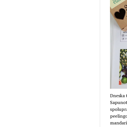
Dneska 
Sapunote
spoluprá
peelingo
mandari