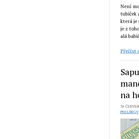
Není moc
tubiček 
která je
je z toh
alá babi
Přečíst c
Sapu
mand
na h
30 ČERVEN
PEELINGY