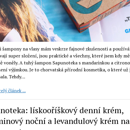
i šampony na vlasy mám veskrze fajnové zkušenosti a používá
vají super složení, jsou praktické a všechny, které jsem kdy mě
ě voněly. A tuhý šampon Sapunoteka s mandarinkou a citron
ení výjimkou. Je to chorvatská přírodní kosmetika, o které už
sala. Tehdy…
Sapunoteka:
elý článek ...
tuhý
šampon
noteka: lískooříškový denní krém,
s
mořskou
minový noční a levandulový krém na
solí