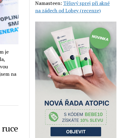
Namasteen
:
Tělový sprej při akné
na zádech od Lobey (recenze)
m je
la,
ovou
 jsem na
 ruce