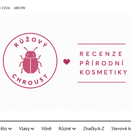
N 2026
ARCHIV
ělo
Vlasy
Vůně
Různé
Značky A-Z
Slevové k