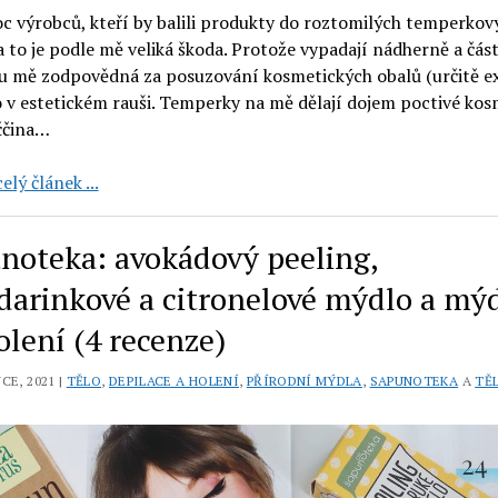
 výrobců, kteří by balili produkty do roztomilých temperkov
a to je podle mě veliká škoda. Protože vypadají nádherně a čás
 u mě zodpovědná za posuzování kosmetických obalů (určitě exi
o v estetickém rauši. Temperky na mě dělají dojem poctivé kos
ččina…
Sapunoteka:
elý článek ...
lískooříškový
denní
noteka: avokádový peeling,
krém,
vitaminový
arinkové a citronelové mýdlo a mý
noční
olení (4 recenze)
a
levandulový
CE, 2021 |
TĚLO
,
DEPILACE A HOLENÍ
,
PŘÍRODNÍ MÝDLA
,
SAPUNOTEKA
A
TĚ
krém
na
ruce
(3