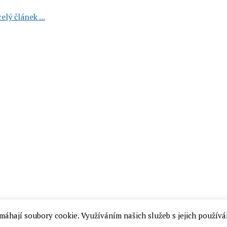
Sapunoteka:
elý článek ...
avokádový
peeling,
mandarinkové
a
citronelové
mýdlo
a
mýdlo
na
holení
(4
recenze)
máhají soubory cookie. Využíváním našich služeb s jejich používá