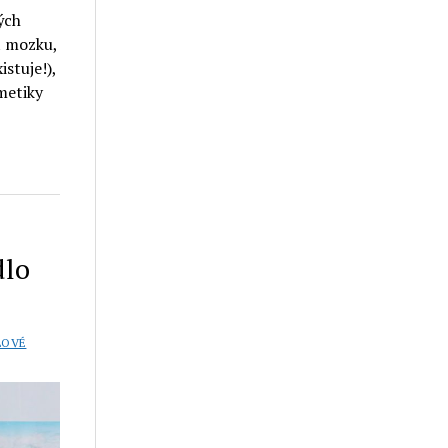
ých
t mozku,
stuje!),
metiky
dlo
LOVÉ