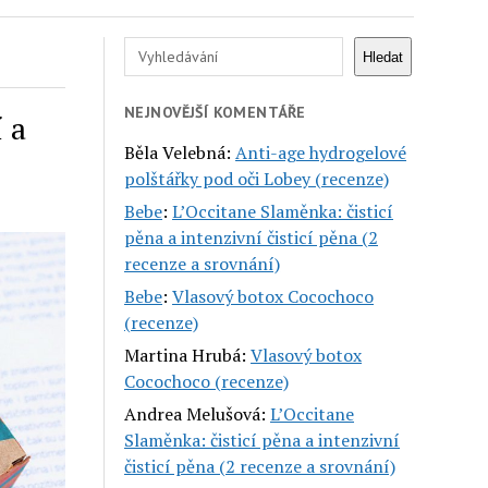
Hledat
Hledat
NEJNOVĚJŠÍ KOMENTÁŘE
 a
Běla Velebná
:
Anti-age hydrogelové
polštářky pod oči Lobey (recenze)
Bebe
:
L’Occitane Slaměnka: čisticí
pěna a intenzivní čisticí pěna (2
recenze a srovnání)
Bebe
:
Vlasový botox Cocochoco
(recenze)
Martina Hrubá
:
Vlasový botox
Cocochoco (recenze)
Andrea Melušová
:
L’Occitane
Slaměnka: čisticí pěna a intenzivní
čisticí pěna (2 recenze a srovnání)