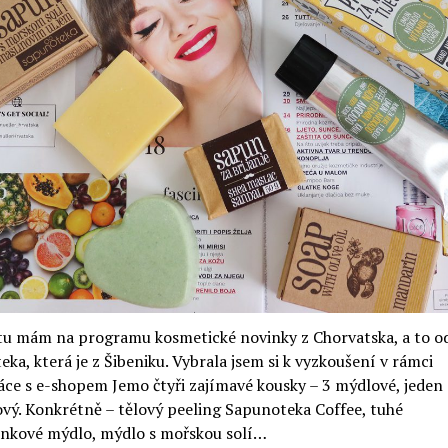
recenze)
tu mám na programu kosmetické novinky z Chorvatska, a to o
ka, která je z Šibeniku. Vybrala jsem si k vyzkoušení v rámci
ce s e-shopem Jemo čtyři zajímavé kousky – 3 mýdlové, jeden
vý. Konkrétně – tělový peeling Sapunoteka Coffee, tuhé
nkové mýdlo, mýdlo s mořskou solí…