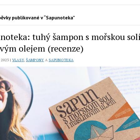
ěvky publikované v “Sapunoteka”
noteka: tuhý šampon s mořskou solí
ovým olejem (recenze)
 2023 |
VLASY
,
ŠAMPONY
A
SAPUNOTEKA