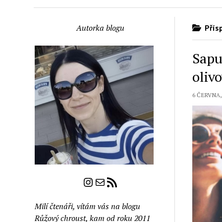
Autorka blogu
Přísp
Sapu
oliv
6 ČERVNA,
Instagram
E-mail
RSS zdroj
Milí čtenáři, vítám vás na blogu
Růžový chroust, kam od roku 2011