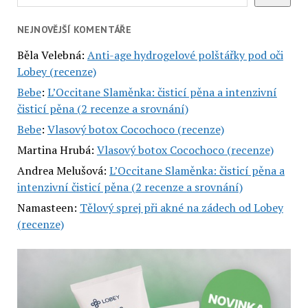
NEJNOVĚJŠÍ KOMENTÁŘE
Běla Velebná
:
Anti-age hydrogelové polštářky pod oči
Lobey (recenze)
Bebe
:
L’Occitane Slaměnka: čisticí pěna a intenzivní
čisticí pěna (2 recenze a srovnání)
Bebe
:
Vlasový botox Cocochoco (recenze)
Martina Hrubá
:
Vlasový botox Cocochoco (recenze)
Andrea Melušová
:
L’Occitane Slaměnka: čisticí pěna a
intenzivní čisticí pěna (2 recenze a srovnání)
Namasteen
:
Tělový sprej při akné na zádech od Lobey
(recenze)