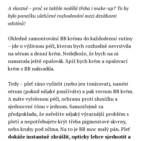
A vlastně – proč se takhle nedělá třeba i make-up? To by
bylo panečku ulehčené rozhodování mezi desítkami
odstínů!
Ohledně zamontování BB krému do každodenní rutiny
– jde o výživnou péči, kterou bych rozhodně nevrstvila
na sérum a denní krém. Nedejbože, že bych na ni
namazala ještě opalovák. Spíš bych krém a opalovací
krém s BB nahradila.
Tedy – pleť ráno vyčistit (nebo jen tonizovat), nanést
sérum (pokud nějaké používáte) a pak rovnou BB krém.
A máte vyřešenou péči, ochranu proti sluníčku a
sjednocení tónu v jednom. Samozřejmě za
předpokladu, že neřešíte nějaký výraznější problém s
pletí a nepotřebujete krýt třeba pigmentové skvrny,
nebo kruhy pod očima. Na to je BB moc malý pán. Pleť
dokáže instantně zkrášlit, opticky lehce sjednotit a