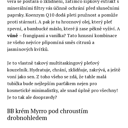
vera se postará o zklidnění, zatímco šípkový extrakt s
minerálními filtry vás účinně ochrání před slunečními
paprsky. Koenzym Q10 dodá pleti pružnost a pomůže
proti stárnutí. A pak je tu hroznový olej, který pleť
zpevní, a bambucké máslo, které ji zase pěkně vyživí. A
vůně
– frangipani a vanilka? Tato luxusní kombinace
ze všeho nejvíce připomíná směs citrusů a
jasmínových kvítků.
Je to vlastně takový multitaskingový pleťový
kouzelník. Hydratuje, chrání, zklidňuje, zakrývá, a ještě
voní jako sen. Z toho všeho se zdá, že tahle malá
tubička bude nejlepším parťákem nejen pro
kosmetické minimalistky, ale snad úplně pro všechny!
Je to tak ale doopravdy?
BB krém Myrro pod chroustím
drobnohledem