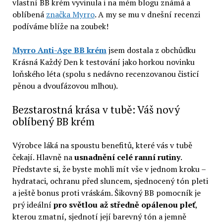
vlastní BB krém vyvinula i na mém blogu známá a
oblíbená
značka Myrro
. A my se mu v dnešní recenzi
podíváme blíže na zoubek!
Myrro Anti-Age BB krém
jsem dostala z obchůdku
Krásná Každý Den k testování jako horkou novinku
loňského léta (spolu s nedávno recenzovanou čisticí
pěnou a dvoufázovou mlhou).
Bezstarostná krása v tubě: Váš nový
oblíbený BB krém
Výrobce láká na spoustu benefitů, které vás v tubě
čekají. Hlavně na
usnadnění celé ranní rutiny
.
Představte si, že byste mohli mít vše v jednom kroku –
hydrataci, ochranu před sluncem, sjednocený tón pleti
a ještě bonus proti vráskám. Šikovný BB pomocník je
prý ideální
pro světlou až středně opálenou pleť
,
kterou zmatní, sjednotí její barevný tón a jemně