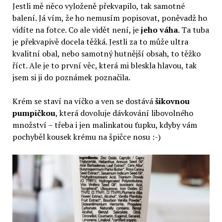
Jestli mě něco vyloženě překvapilo, tak samotné
balení. Já vím, že ho nemusím popisovat, poněvadž ho
vidíte na fotce. Co ale vidět není, je
jeho váha
. Ta tuba
je překvapivě docela těžká. Jestli za to může ultra
kvalitní obal, nebo samotný hutnější obsah, to těžko
říct. Ale je to první věc, která mi bleskla hlavou, tak
jsem si ji do poznámek poznačila.
Krém se staví na víčko a ven se dostává
šikovnou
pumpičkou
, která dovoluje dávkování libovolného
množství – třeba i jen malinkatou ťupku, kdyby vám
pochyběl kousek krému na špičce nosu :-)