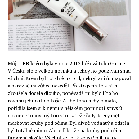
Můj 1.
BB krém
byla v roce 2012 béžová tuba Garnier.
V Česku šlo o velkou novinku a tehdy ho používali snad
všichni. Krém byl totálně na prd, nekryl ani ň, mapoval
a barevně mi vůbec neseděl. Přesto jsem to s ním
zkoušela docela dlouho, poněvadž mi bylo líto ho
rovnou jebnout do koše. A aby toho nebylo málo,
pořídila jsem si k němu v nějakém pominutí smyslů
dokonce tónovaný korektor z téže řady, který měl
maskovat kruhy pod očima. Byl divně vodnatý a odstín
byl totálně mimo. Ale je fakt, že na kruhy pod očima
fungoval skvěle. Všichni se totiž soustředili na ty