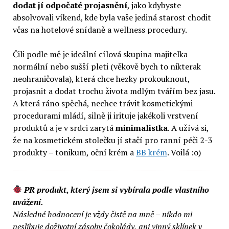
dodat jí odpočaté projasnění
, jako kdybyste
absolvovali víkend, kde byla vaše jediná starost chodit
včas na hotelové snídaně a wellness procedury.
Čili podle mě je ideální cílová skupina majitelka
normální nebo sušší pleti (věkově bych to nikterak
neohraničovala), která chce hezky prokouknout,
projasnit a dodat trochu života mdlým tvářím bez jasu.
A která ráno spěchá, nechce trávit kosmetickými
procedurami mládí, silně ji irituje jakékoli vrstvení
produktů a je v srdci zarytá
minimalistka
. A užívá si,
že na kosmetickém stolečku jí stačí pro ranní péči 2-3
produkty – tonikum, oční krém a
BB krém
. Voilá :o)
PR produkt, který jsem si vybírala podle vlastního
uvážení.
Následné hodnocení je vždy čistě na mně – nikdo mi
neslibuje doživotní zásoby čokolády, ani vinný sklípek v