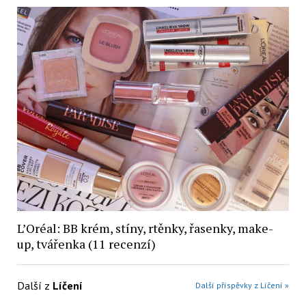
L’Oréal: BB krém, stíny, rtěnky, řasenky, make-
up, tvářenka (11 recenzí)
Další z
Líčení
Další příspěvky z Líčení »