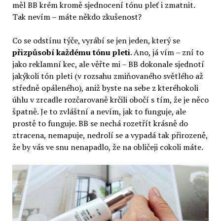
měl BB krém kromě sjednocení tónu pleť i zmatnit.
Tak nevím – máte někdo zkušenost?
Co se odstínu týče, vyrábí se jen jeden, který se
přizpůsobí každému tónu pleti
. Ano, já vím – zní to
jako reklamní kec, ale věřte mi – BB dokonale sjednotí
jakýkoli tón pleti (v rozsahu zmiňovaného světlého až
středně opáleného), aniž byste na sebe z kteréhokoli
úhlu v zrcadle rozčarovaně krčili obočí s tím, že je něco
špatně. Je to zvláštní a nevím, jak to funguje, ale
prostě to funguje. BB se nechá rozetřít krásně do
ztracena, nemapuje, nedrolí se a vypadá tak přirozeně,
že by vás ve snu nenapadlo, že na obličeji cokoli máte.