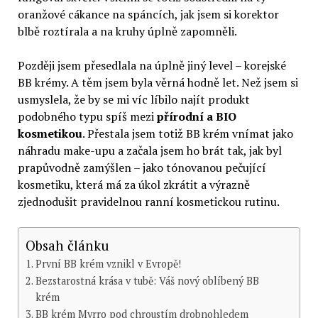
oranžové cákance na spáncích, jak jsem si korektor
blbě roztírala a na kruhy úplně zapomněli.
Později jsem přesedlala na úplně jiný level – korejské
BB krémy. A těm jsem byla věrná hodně let. Než jsem si
usmyslela, že by se mi víc líbilo najít produkt
podobného typu spíš mezi
přírodní a BIO
kosmetikou
. Přestala jsem totiž BB krém vnímat jako
náhradu make-upu a začala jsem ho brát tak, jak byl
prapůvodně zamýšlen – jako tónovanou pečující
kosmetiku, která má za úkol zkrátit a výrazně
zjednodušit pravidelnou ranní kosmetickou rutinu.
Obsah článku
První BB krém vznikl v Evropě!
Bezstarostná krása v tubě: Váš nový oblíbený BB
krém
BB krém Myrro pod chroustím drobnohledem