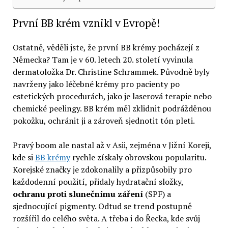
První BB krém vznikl v Evropě!
Ostatně, věděli jste, že první BB krémy pocházejí z
Německa? Tam je v 60. letech 20. století vyvinula
dermatoložka Dr. Christine Schrammek. Původně byly
navrženy jako léčebné krémy pro pacienty po
estetických procedurách, jako je laserová terapie nebo
chemické peelingy. BB krém měl zklidnit podrážděnou
pokožku, ochránit ji a zároveň sjednotit tón pleti.
Pravý boom ale nastal až v Asii, zejména v Jižní Koreji,
kde si
BB krémy
rychle získaly obrovskou popularitu.
Korejské značky je zdokonalily a přizpůsobily pro
každodenní použití, přidaly hydratační složky,
ochranu proti slunečnímu záření
(SPF) a
sjednocující pigmenty. Odtud se trend postupně
rozšířil do celého světa. A třeba i do Řecka, kde svůj