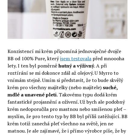
Konzistencí mi krém připomíná jednovaječné dvojče
BB od 100% Pure, který
jsem testovala
před mnoooha
lety. I ten byl poměrně
hutný a výživný
. A při
roztírání se mi dokonce zdál až olejový. U Myrro to
vnímám stejně. Umím si představit, že to bude skvělý
krém pro všechny majitelky (nebo majitele)
suché,
mdlé a unavené pleti
. Takovému typu dodá krém
fantastické projasnění a oživení. Už bych ale podobný
krém nedoporučila pro mastnou nebo smíšenou pleť –
myslím, že pro tento typ by BB byl příliš zatěžující. BB
krém totiž zanechá pleť všechno na světě, jen ne
matnou. Je ale zajímavé, že i přímo výrobce píše, že by