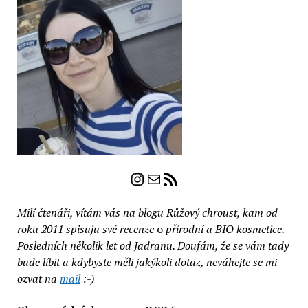
Instagram
E-mail
RSS zdroj
Milí čtenáři, vítám vás na blogu Růžový chroust, kam od
roku 2011 spisuju své recenze
o
přírodní a BIO kosmetice.
Posledních několik let od Jadranu. Doufám, že se vám tady
bude líbit a kdybyste měli jakýkoli dotaz, neváhejte se mi
ozvat na
mail
:-)