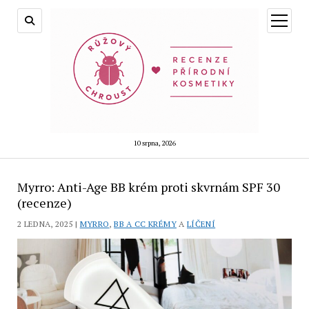
otevřít
menu
10 srpna, 2026
Myrro: Anti-Age BB krém proti skvrnám SPF 30
(recenze)
2 LEDNA, 2025 |
MYRRO
,
BB A CC KRÉMY
A
LÍČENÍ