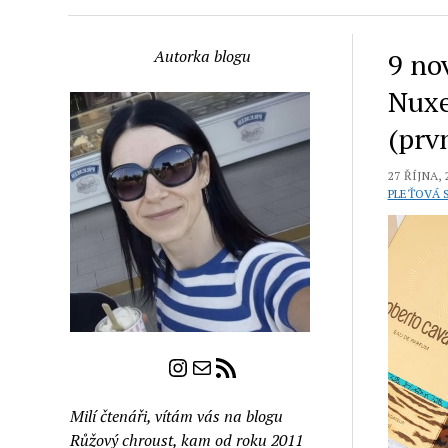
Autorka blogu
9 no
Nuxe
(prv
27 ŘÍJNA, 
PLEŤOVÁ 
Instagram
E-mail
RSS zdroj
Milí čtenáři, vítám vás na blogu
Růžový chroust, kam od roku 2011