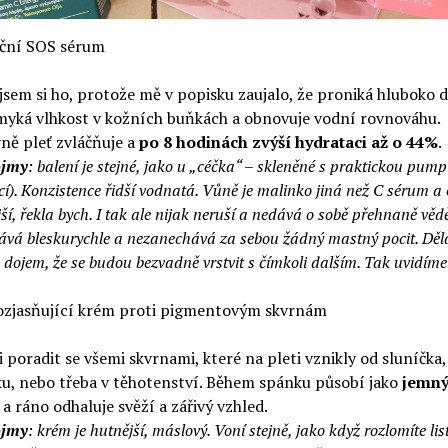
ční SOS sérum
jsem si ho, protože mě v popisku zaujalo, že proniká hluboko d
myká vlhkost v kožních buňkách a obnovuje vodní rovnováhu.
ně pleť zvláčňuje a
po 8 hodinách zvýší hydrataci až o 44%
.
ojmy
: balení je stejné, jako u „céčka“ – skleněné s praktickou pum
í). Konzistence řidší vodnatá. Vůně je malinko jiná než C sérum a 
ší, řekla bych. I tak ale nijak neruší a nedává o sobě přehnaně věd
bává bleskurychle a nezanechává za sebou žádný mastný pocit. Děl
 dojem, že se budou bezvadně vrstvit s čímkoli dalším. Tak uvidíme
ozjasňující krém proti pigmentovým skvrnám
i poradit se všemi skvrnami, které na pleti vznikly od sluníčka,
ku, nebo třeba v těhotenství. Během spánku působí jako
jemn
a ráno odhaluje svěží a zářivý vzhled.
ojmy
: krém je hutnější, máslový. Voní stejně, jako když rozlomíte lis