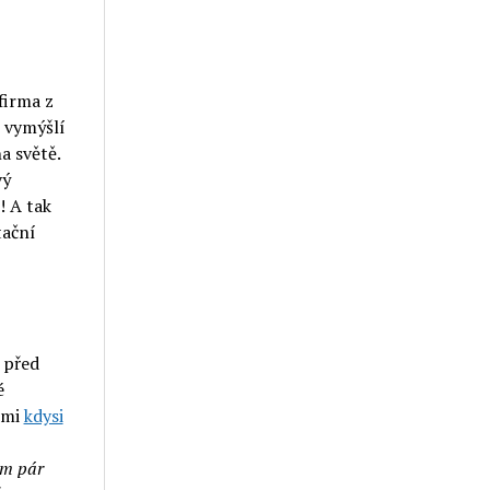
firma z
, vymýšlí
a světě.
vý
! A tak
tační
 před
é
 mi
kdysi
em pár