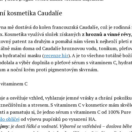
ní kosmetika Caudalíe
na mě dostává do kolen francouzská Caudalíe, což je rodinná 
x. Kosmetika využívá složek získaných
z hroznů a vinné révy
kovný patent za druhým a pomáhá nám všem k nejhezčí pleti n
lně mám doma od Caudalíe hroznovou vodu, tonikum, pleťo
a hydratační masku (
recenze hír
). A je to všechno totálně boží
dolala a výběr doplnila o pleťové sérum s vitaminem C, hydra
um a noční krém proti pigmentovým skvrnám.
 vitaminem C
je a osvěžuje vzhled, vyhlazuje jemné vrásky a chrání pokožku
 znečištěním a stresem. S vitaminem C v kosmetice mám skvěl
sti a pamatuju si, že jedno sérum s vitaminem C od 100% Pure
lo obličej
od výsevu pupínků po vysazení HA.
ojmy
: je dosti řídké a vodnaté. Výborně se vstřebává – doslova běh