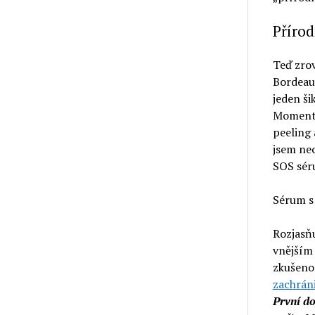
Přírod
Teď zrov
Bordeau
jeden ši
Momentá
peeling 
jsem neo
SOS sér
Sérum s
Rozjasňu
vnějším
zkušeno
zachráni
První d