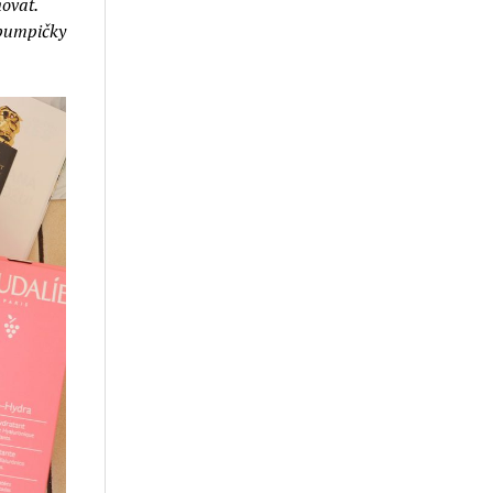
ňovat.
 pumpičky