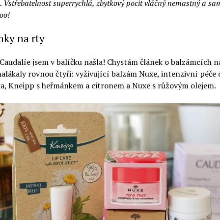
u. Vstřebatelnost superrychlá, zbytkový pocit vláčný nemastný a sa
oo!
ky na rty
Caudalíe jsem v balíčku našla! Chystám článek o balzámcích na
alákaly rovnou čtyři: vyživující balzám Nuxe, intenzivní péče 
a, Kneipp s heřmánkem a citronem a Nuxe s růžovým olejem.