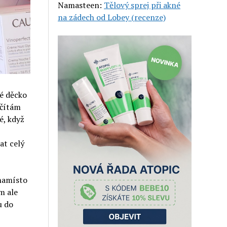
Namasteen
:
Tělový sprej při akné
na zádech od Lobey (recenze)
lé děcko
očítám
é, když
at celý
 namísto
m ale
u do