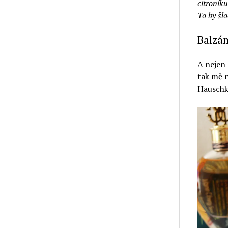
citroník
To by šlo
Balzám
A nejen 
tak mě n
Hauschk