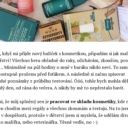
 když mi přijde nový balíček s kosmetikou, připadám si jak ma
řství! Všechno beru obřadně do ruky, očichávám, zkouším, pr
… Minimálně na půl hodiny o mně v baráku nikdo neví. To sam
ostupně proženu před foťákem. A následně si začnu spisovat
uhé poznámky z průběhu testování. Óóó, tohle bych mohla děl
dý den, od rána do večera. A nikdy by mě to nepřestalo bavit.
i, že můj splněný sen je
pracovat ve skladu kosmetiky
, kde
en chodím mezi regály a všechno zkoumám a testuju. Na to jse
ž v dospělosti, protože v dětství jsem si myslela, že udělám dír
ko malířka, nebo veterinářka. Těsně vedle, no :-)