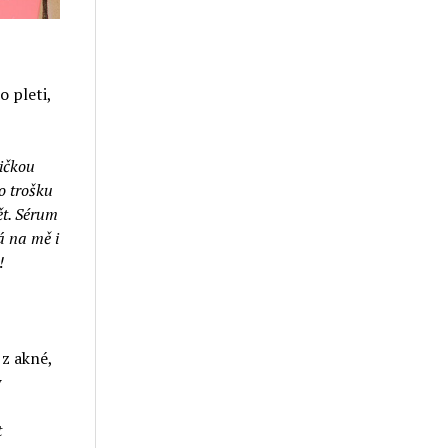
o pleti,
pičkou
o trošku
ět. Sérum
á na mě i
!
 z akné,
ý
t