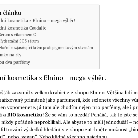
 článku
dní kosmetika z Elnino – mega výběr!
dní kosmetika Caudalíe
Sérum s vitaminem C
Hydratační SOS sérum
Noční rozjasňující krém proti pigmentovým skvrnám
mky na rty
ou dva parfémy
ní kosmetika z Elnino – mega výběr!
šťák zazvonil s velkou krabicí z e-shopu Elnino. Většina lidí m
afixovaný primárně jako parfumerii, kde seženete všechny vů
 jen vzpomenete. Já tam ale chodím nejen pro parfémy, ale i p
í a BIO kosmetiku
! Že se vám to nezdá? Pchááá, tak to jste se
nikdy pořádně neproklikali. Ale abyste to měli jednodušší – 
 filtrování výsledků hledání v e-shopu zatrhněte možnost „bio
í“, nebo „vegan“. Nebo klidně všechno najednou.