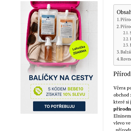
Obsah
Příro
Příro
Balzá
Rovn
Přírod
Včera po
obchod z
které si
přírodn
Elninem 
vlevo ve
„přírodn