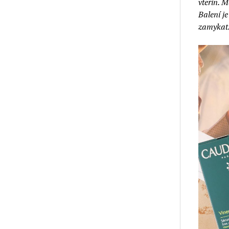
vteřin. M
Balení j
zamykat