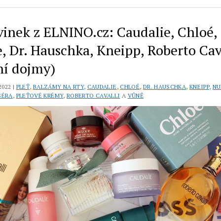
vinek z ELNINO.cz: Caudalie, Chloé,
, Dr. Hauschka, Kneipp, Roberto Cav
ní dojmy)
2022 |
PLEŤ
,
BALZÁMY NA RTY
,
CAUDALIE
,
CHLOÉ
,
DR. HAUSCHKA
,
KNEIPP
,
NU
SÉRA
,
PLEŤOVÉ KRÉMY
,
ROBERTO CAVALLI
A
VŮNĚ