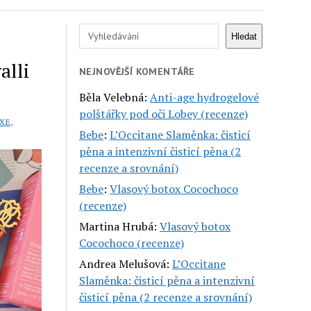
Hledat
Hledat
alli
NEJNOVĚJŠÍ KOMENTÁŘE
Běla Velebná
:
Anti-age hydrogelové
polštářky pod oči Lobey (recenze)
XE
,
Bebe
:
L’Occitane Slaměnka: čisticí
pěna a intenzivní čisticí pěna (2
recenze a srovnání)
Bebe
:
Vlasový botox Cocochoco
(recenze)
Martina Hrubá
:
Vlasový botox
Cocochoco (recenze)
Andrea Melušová
:
L’Occitane
Slaměnka: čisticí pěna a intenzivní
čisticí pěna (2 recenze a srovnání)