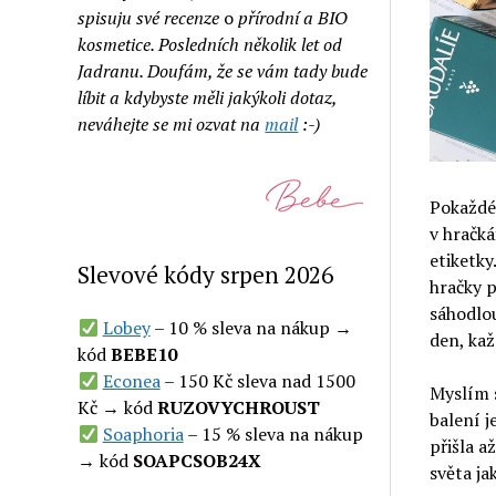
spisuju své recenze
o
přírodní a BIO
kosmetice. Posledních několik let od
Jadranu. Doufám, že se vám tady bude
líbit a kdybyste měli jakýkoli dotaz,
neváhejte se mi ozvat na
mail
:-)
Pokaždé,
v hračká
etiketky
Slevové kódy srpen 2026
hračky p
sáhodlo
Lobey
– 10 % sleva na nákup →
den, kaž
kód
BEBE10
Econea
– 150 Kč sleva nad 1500
Myslím s
Kč → kód
RUZOVYCHROUST
balení j
Soaphoria
– 15 % sleva na nákup
přišla a
→ kód
SOAPCSOB24X
světa ja