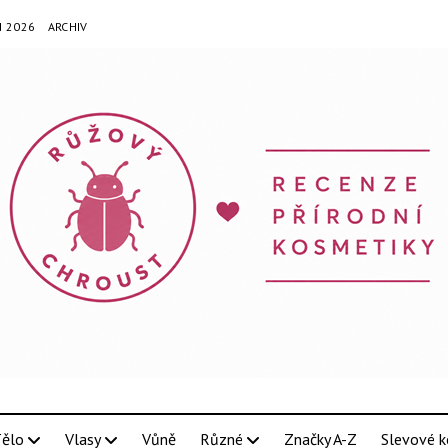
N 2026
ARCHIV
ělo
Vlasy
Vůně
Různé
Značky A-Z
Slevové k