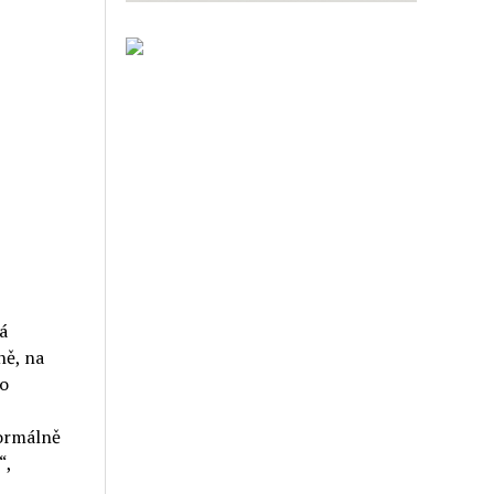
á
ně, na
ro
normálně
“,