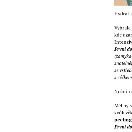
Hydrata
Vybrala 
kde uza
Intenziv
První d
(zamykac
znatelněj
se vstře
s céčkem
Noční r
Měl by s
kvůli vě
peeling
První d