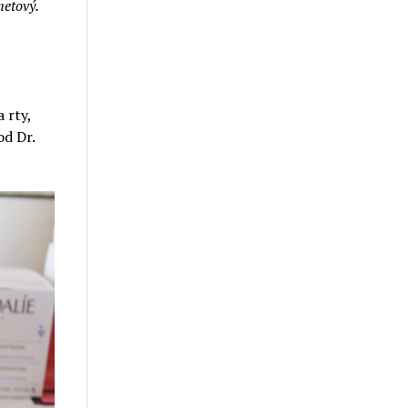
metový.
 rty,
od Dr.